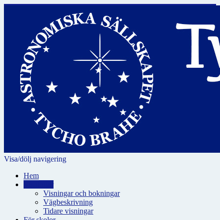
Visa/dölj navigering
Hem
Visningar
Visningar och bokningar
Vägbeskrivning
Tidare visningar
För skolor