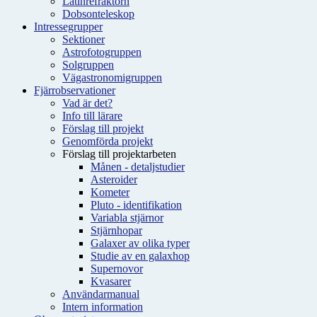
Latinrefraktorn
Dobsonteleskop
Intressegrupper
Sektioner
Astrofotogruppen
Solgruppen
Vägastronomigruppen
Fjärrobservationer
Vad är det?
Info till lärare
Förslag till projekt
Genomförda projekt
Förslag till projektarbeten
Månen - detaljstudier
Asteroider
Kometer
Pluto - identifikation
Variabla stjärnor
Stjärnhopar
Galaxer av olika typer
Studie av en galaxhop
Supernovor
Kvasarer
Användarmanual
Intern information