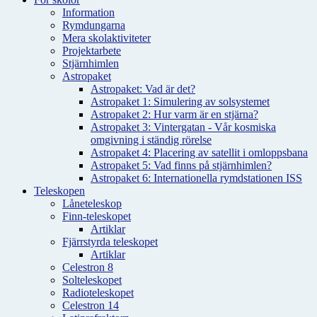
Information
Rymdungarna
Mera skolaktiviteter
Projektarbete
Stjärnhimlen
Astropaket
Astropaket: Vad är det?
Astropaket 1: Simulering av solsystemet
Astropaket 2: Hur varm är en stjärna?
Astropaket 3: Vintergatan - Vår kosmiska
omgivning i ständig rörelse
Astropaket 4: Placering av satellit i omloppsbana
Astropaket 5: Vad finns på stjärnhimlen?
Astropaket 6: Internationella rymdstationen ISS
Teleskopen
Låneteleskop
Finn-teleskopet
Artiklar
Fjärrstyrda teleskopet
Artiklar
Celestron 8
Solteleskopet
Radioteleskopet
Celestron 14