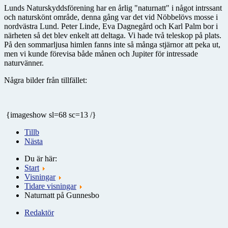
Lunds Naturskyddsförening har en årlig "naturnatt" i något intrssant
och naturskönt område, denna gång var det vid Nöbbelövs mosse i
nordvästra Lund. Peter Linde, Eva Dagnegård och Karl Palm bor i
närheten så det blev enkelt att deltaga. Vi hade två teleskop på plats.
På den sommarljusa himlen fanns inte så många stjärnor att peka ut,
men vi kunde förevisa både månen och Jupiter för intressade
naturvänner.
Några bilder från tillfället:
{imageshow sl=68 sc=13 /}
Tillb
Nästa
Du är här:
Start
Visningar
Tidare visningar
Naturnatt på Gunnesbo
Redaktör