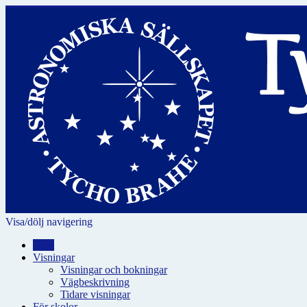
Visa/dölj navigering
Hem
Visningar
Visningar och bokningar
Vägbeskrivning
Tidare visningar
För skolor