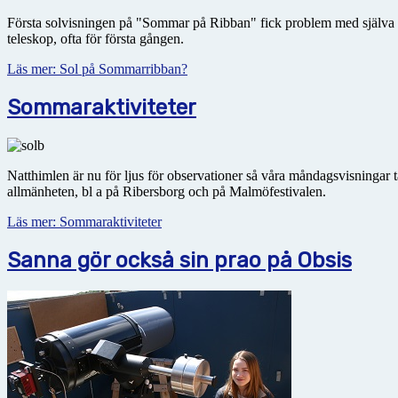
Första solvisningen på "Sommar på Ribban" fick problem med själva so
teleskop, ofta för första gången.
Läs mer: Sol på Sommarribban?
Sommaraktiviteter
Natthimlen är nu för ljus för observationer så våra måndagsvisningar tar 
allmänheten, bl a på Ribersborg och på Malmöfestivalen.
Läs mer: Sommaraktiviteter
Sanna gör också sin prao på Obsis