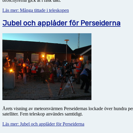
broschyrerna gick åt i rask takt.
Läs mer: Många tittade i teleskopen
Jubel och applåder för Perseiderna
Årets visning av meteorsvärmen Perseidernas lockade över hundra pers
satelliter. Fem teleskop användes samtidigt.
Läs mer: Jubel och applåder för Perseiderna