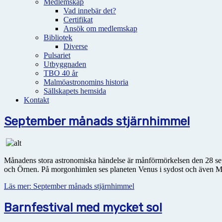
Medlemskap
Vad innebär det?
Certifikat
Ansök om medlemskap
Bibliotek
Diverse
Pulsariet
Utbyggnaden
TBO 40 år
Malmöastronomins historia
Sällskapets hemsida
Kontakt
September månads stjärnhimmel
Månadens stora astronomiska händelse är månförmörkelsen den 28 sep
och Örnen. På morgonhimlen ses planeten Venus i sydost och även M
Läs mer: September månads stjärnhimmel
Barnfestival med mycket sol