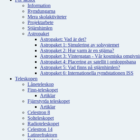
Information
Rymdungarna
Mera skolaktiviteter
Projektarbete
Stjärnhimlen
Astropaket
Astropaket: Vad är det?
Astropaket 1: Simulering av solsystemet
Astropaket 2: Hur varm är en stjärna?
Astropaket 3: Vintergatan - Vår kosmiska omgivnin
Astropaket 4: Placering av satellit i omloppsbana
Astropaket 5: Vad finns på stjärnhimlen?
Astropaket 6: Internationella rymdstationen ISS
Teleskopen
Låneteleskop
Finn-teleskopet
Artiklar
Fjärrstyrda teleskopet
Artiklar
Celestron 8
Solteleskopet
Radioteleskopet
Celestron 14
Latinrefraktorn