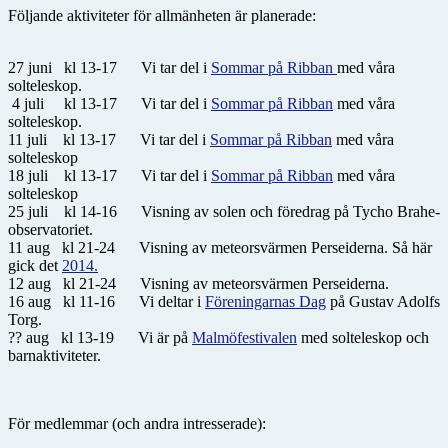
Följande aktiviteter för allmänheten är planerade:
27 juni kl 13-17 Vi tar del i
Sommar på Ribban
med våra
solteleskop.
4 juli kl 13-17 Vi tar del i
Sommar på Ribban
med våra
solteleskop.
11 juli kl 13-17 Vi tar del i
Sommar på Ribban
med våra
solteleskop
18 juli kl 13-17 Vi tar del i
Sommar på Ribban
med våra
solteleskop
25 juli kl 14-16 Visning av solen och föredrag på Tycho Brahe-
observatoriet.
11 aug kl 21-24 Visning av meteorsvärmen Perseiderna. Så här
gick det
2014.
12 aug kl 21-24 Visning av meteorsvärmen Perseiderna.
16 aug kl 11-16 Vi deltar i
Föreningarnas Dag
på Gustav Adolfs
Torg.
?? aug kl 13-19 Vi är på
Malmöfestivalen
med solteleskop och
barnaktiviteter.
För medlemmar (och andra intresserade):