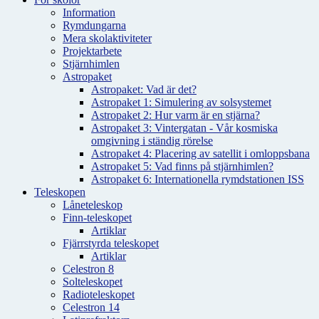
Information
Rymdungarna
Mera skolaktiviteter
Projektarbete
Stjärnhimlen
Astropaket
Astropaket: Vad är det?
Astropaket 1: Simulering av solsystemet
Astropaket 2: Hur varm är en stjärna?
Astropaket 3: Vintergatan - Vår kosmiska
omgivning i ständig rörelse
Astropaket 4: Placering av satellit i omloppsbana
Astropaket 5: Vad finns på stjärnhimlen?
Astropaket 6: Internationella rymdstationen ISS
Teleskopen
Låneteleskop
Finn-teleskopet
Artiklar
Fjärrstyrda teleskopet
Artiklar
Celestron 8
Solteleskopet
Radioteleskopet
Celestron 14