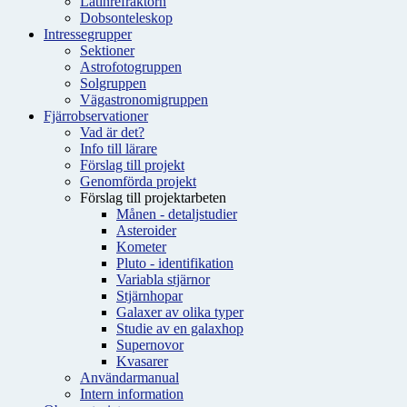
Latinrefraktorn
Dobsonteleskop
Intressegrupper
Sektioner
Astrofotogruppen
Solgruppen
Vägastronomigruppen
Fjärrobservationer
Vad är det?
Info till lärare
Förslag till projekt
Genomförda projekt
Förslag till projektarbeten
Månen - detaljstudier
Asteroider
Kometer
Pluto - identifikation
Variabla stjärnor
Stjärnhopar
Galaxer av olika typer
Studie av en galaxhop
Supernovor
Kvasarer
Användarmanual
Intern information