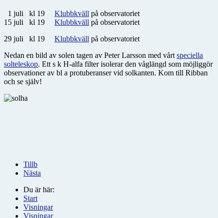
1 juli kl 19
Klubbkväll
på observatoriet
15 juli kl 19
Klubbkväll
på observatoriet
29 juli kl 19
Klubbkväll
på observatoriet
Nedan en bild av solen tagen av Peter Larsson med vårt
speciella
solteleskop
. Ett s k H-alfa filter isolerar den våglängd som möjliggör
observationer av bl a protuberanser vid solkanten. Kom till Ribban
och se själv!
Tillb
Nästa
Du är här:
Start
Visningar
Visningar