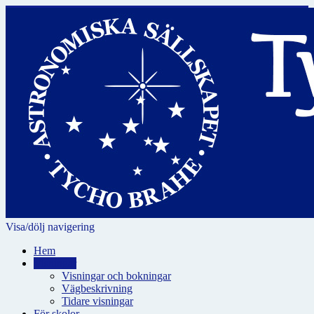
Visa/dölj navigering
Hem
Visningar
Visningar och bokningar
Vägbeskrivning
Tidare visningar
För skolor