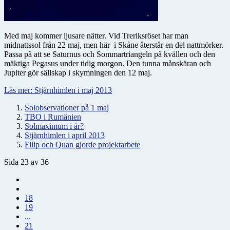
Med maj kommer ljusare nätter. Vid Treriksröset har man
midnattssol från 22 maj, men här i Skåne återstår en del nattmörker.
Passa på att se Saturnus och Sommartriangeln på kvällen och den
mäktiga Pegasus under tidig morgon. Den tunna månskäran och
Jupiter gör sällskap i skymningen den 12 maj.
Läs mer: Stjärnhimlen i maj 2013
Solobservationer på 1 maj
TBO i Rumänien
Solmaximum i år?
Stjärnhimlen i april 2013
Filip och Quan gjorde projektarbete
Sida 23 av 36
18
19
...
21