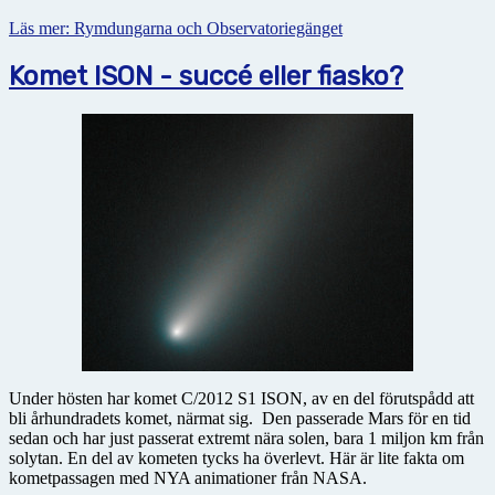
Läs mer: Rymdungarna och Observatoriegänget
Komet ISON - succé eller fiasko?
Under hösten har komet C/2012 S1 ISON, av en del förutspådd att
bli århundradets komet, närmat sig. Den passerade Mars för en tid
sedan och har just passerat extremt nära solen, bara 1 miljon km från
solytan. En del av kometen tycks ha överlevt. Här är lite fakta om
kometpassagen med NYA animationer från NASA.