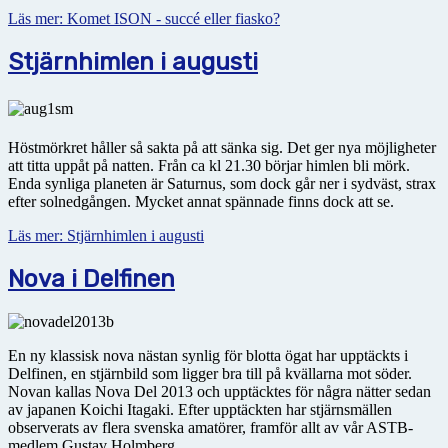
Läs mer: Komet ISON - succé eller fiasko?
Stjärnhimlen i augusti
Höstmörkret håller så sakta på att sänka sig. Det ger nya möjligheter
att titta uppåt på natten. Från ca kl 21.30 börjar himlen bli mörk.
Enda synliga planeten är Saturnus, som dock går ner i sydväst, strax
efter solnedgången. Mycket annat spännade finns dock att se.
Läs mer: Stjärnhimlen i augusti
Nova i Delfinen
En ny klassisk nova nästan synlig för blotta ögat har upptäckts i
Delfinen, en stjärnbild som ligger bra till på kvällarna mot söder.
Novan kallas Nova Del 2013 och upptäcktes för några nätter sedan
av japanen Koichi Itagaki. Efter upptäckten har stjärnsmällen
observerats av flera svenska amatörer, framför allt av vår ASTB-
medlem Gustav Holmberg.