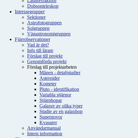
Latinrefraktorn
Dobsonteleskop
Intressegrupper
Sektioner
Astrofotogruppen
Solgruppen
Vägastronomigruppen
Fjärrobservationer
Vad är det?
Info till lärare
Förslag till projekt
Genomförda projekt
Förslag till projektarbeten
Månen - detaljstudier
Asteroider
Kometer
Pluto - identifikation
Variabla stjärnor
Stjärnhopar
Galaxer av olika typer
Studie av en galaxhop
Supernovor
Kvasarer
Användarmanual
Intern information