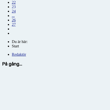
22
23
24
...
26
27
Du är här:
Start
Redaktör
På gång...