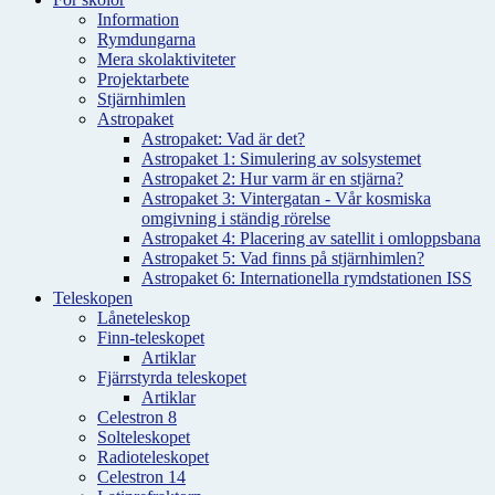
Information
Rymdungarna
Mera skolaktiviteter
Projektarbete
Stjärnhimlen
Astropaket
Astropaket: Vad är det?
Astropaket 1: Simulering av solsystemet
Astropaket 2: Hur varm är en stjärna?
Astropaket 3: Vintergatan - Vår kosmiska
omgivning i ständig rörelse
Astropaket 4: Placering av satellit i omloppsbana
Astropaket 5: Vad finns på stjärnhimlen?
Astropaket 6: Internationella rymdstationen ISS
Teleskopen
Låneteleskop
Finn-teleskopet
Artiklar
Fjärrstyrda teleskopet
Artiklar
Celestron 8
Solteleskopet
Radioteleskopet
Celestron 14