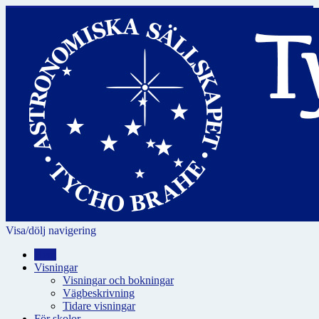
Visa/dölj navigering
Hem
Visningar
Visningar och bokningar
Vägbeskrivning
Tidare visningar
För skolor