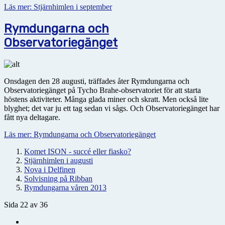
Läs mer: Stjärnhimlen i september
Rymdungarna och
Observatoriegänget
Onsdagen den 28 augusti, träffades åter Rymdungarna och
Observatoriegänget på Tycho Brahe-observatoriet för att starta
höstens aktiviteter. Många glada miner och skratt. Men också lite
blyghet; det var ju ett tag sedan vi sågs. Och Observatoriegänget har
fått nya deltagare.
Läs mer: Rymdungarna och Observatoriegänget
Komet ISON - succé eller fiasko?
Stjärnhimlen i augusti
Nova i Delfinen
Solvisning på Ribban
Rymdungarna våren 2013
Sida 22 av 36