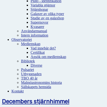
Pluto - identifikation
Variabla stjärnor
Stjärnhopar
Galaxer av olika typer
Studie av en galaxhop
Supernovor
Kvasarer
Användarmanual
Intern information
Observatoriet
Medlemskap
Vad innebär det?
Certifikat
Ansök om medlemskap
Bibliotek
Diverse
Pulsariet
Utbyggnaden
TBO 40 år
Malmöastronomins historia
Sällskapets hemsida
Kontakt
Decembers stjärnhimmel