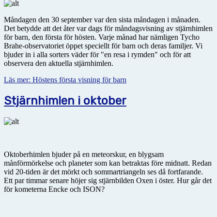
Måndagen den 30 september var den sista måndagen i månaden.
Det betydde att det åter var dags för måndagsvisning av stjärnhimlen
för barn, den första för hösten. Varje månad har nämligen Tycho
Brahe-observatoriet öppet speciellt för barn och deras familjer. Vi
bjuder in i alla sorters väder för "en resa i rymden" och för att
observera den aktuella stjärnhimlen.
Läs mer: Höstens första visning för barn
Stjärnhimlen i oktober
Oktoberhimlen bjuder på en meteorskur, en blygsam
månförmörkelse och planeter som kan betraktas före midnatt. Redan
vid 20-tiden är det mörkt och sommartriangeln ses då fortfarande.
Ett par timmar senare höjer sig stjärnbilden Oxen i öster. Hur går det
för kometerna Encke och ISON?