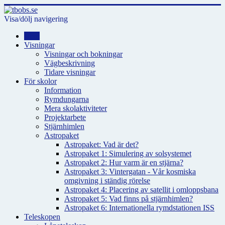
Visa/dölj navigering
Hem
Visningar
Visningar och bokningar
Vägbeskrivning
Tidare visningar
För skolor
Information
Rymdungarna
Mera skolaktiviteter
Projektarbete
Stjärnhimlen
Astropaket
Astropaket: Vad är det?
Astropaket 1: Simulering av solsystemet
Astropaket 2: Hur varm är en stjärna?
Astropaket 3: Vintergatan - Vår kosmiska
omgivning i ständig rörelse
Astropaket 4: Placering av satellit i omloppsbana
Astropaket 5: Vad finns på stjärnhimlen?
Astropaket 6: Internationella rymdstationen ISS
Teleskopen