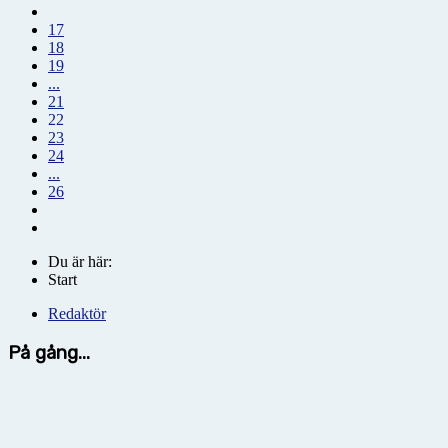
17
18
19
...
21
22
23
24
...
26
Du är här:
Start
Redaktör
På gång...