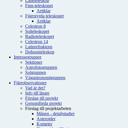
Låneteleskop
Finn-teleskopet
Artiklar
Fjärrstyrda teleskopet
Artiklar
Celestron 8
Solteleskopet
Radioteleskopet
Celestron 14
Latinrefraktorn
Dobsonteleskop
Intressegrupper
Sektioner
Astrofotogruppen
Solgruppen
Vägastronomigruppen
Fjärrobservationer
Vad är det?
Info till lärare
Förslag till projekt
Genomförda projekt
Förslag till projektarbeten
Månen - detaljstudier
Asteroider
Kometer