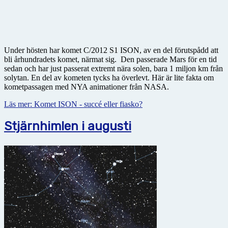
Under hösten har komet C/2012 S1 ISON, av en del förutspådd att
bli århundradets komet, närmat sig. Den passerade Mars för en tid
sedan och har just passerat extremt nära solen, bara 1 miljon km från
solytan. En del av kometen tycks ha överlevt. Här är lite fakta om
kometpassagen med NYA animationer från NASA.
Läs mer: Komet ISON - succé eller fiasko?
Stjärnhimlen i augusti