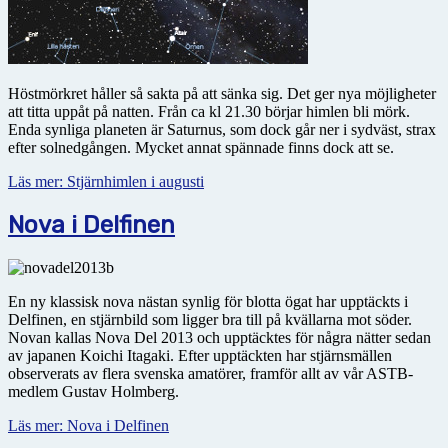
Höstmörkret håller så sakta på att sänka sig. Det ger nya möjligheter
att titta uppåt på natten. Från ca kl 21.30 börjar himlen bli mörk.
Enda synliga planeten är Saturnus, som dock går ner i sydväst, strax
efter solnedgången. Mycket annat spännade finns dock att se.
Läs mer: Stjärnhimlen i augusti
Nova i Delfinen
En ny klassisk nova nästan synlig för blotta ögat har upptäckts i
Delfinen, en stjärnbild som ligger bra till på kvällarna mot söder.
Novan kallas Nova Del 2013 och upptäcktes för några nätter sedan
av japanen Koichi Itagaki. Efter upptäckten har stjärnsmällen
observerats av flera svenska amatörer, framför allt av vår ASTB-
medlem Gustav Holmberg.
Läs mer: Nova i Delfinen