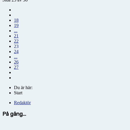
18
19
...
21
22
23
24
...
26
27
Du är här:
Start
Redaktör
På gång...