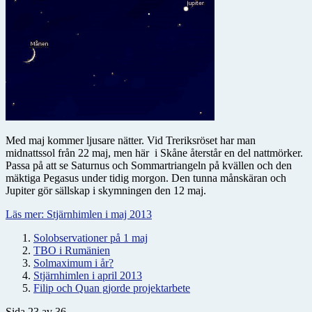
Med maj kommer ljusare nätter. Vid Treriksröset har man
midnattssol från 22 maj, men här i Skåne återstår en del nattmörker.
Passa på att se Saturnus och Sommartriangeln på kvällen och den
mäktiga Pegasus under tidig morgon. Den tunna månskäran och
Jupiter gör sällskap i skymningen den 12 maj.
Läs mer: Stjärnhimlen i maj 2013
Solobservationer på 1 maj
TBO i Rumänien
Solmaximum i år?
Stjärnhimlen i april 2013
Filip och Quan gjorde projektarbete
Sida 23 av 36