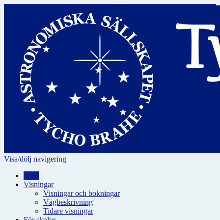
Visa/dölj navigering
Hem
Visningar
Visningar och bokningar
Vägbeskrivning
Tidare visningar
För skolor