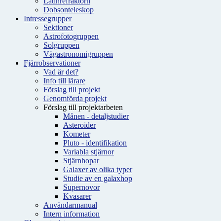
Latinrefraktorn
Dobsonteleskop
Intressegrupper
Sektioner
Astrofotogruppen
Solgruppen
Vägastronomigruppen
Fjärrobservationer
Vad är det?
Info till lärare
Förslag till projekt
Genomförda projekt
Förslag till projektarbeten
Månen - detaljstudier
Asteroider
Kometer
Pluto - identifikation
Variabla stjärnor
Stjärnhopar
Galaxer av olika typer
Studie av en galaxhop
Supernovor
Kvasarer
Användarmanual
Intern information