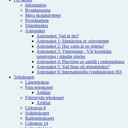
Information
Rymdungarna
Mera skolaktiviteter
Projektarbete
Stjärnhimlen
Astropaket
Astropaket: Vad är det?
Astropaket 1: Simulering av solsystemet
Astropaket 2: Hur varm är en stjärna?
Astropaket 3: Vintergatan - Vår kosmiska
omgivning i ständig rörelse
Astropaket 4: Placering av satellit i omloppsbana
Astropaket 5: Vad finns på stjärnhimlen?
Astropaket 6: Internationella rymdstationen ISS
Teleskopen
Låneteleskop
Finn-teleskopet
Artiklar
Fjärrstyrda teleskopet
Artiklar
Celestron 8
Solteleskopet
Radioteleskopet
Celestron 14