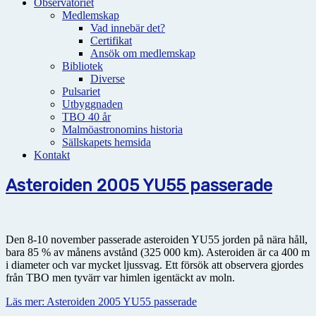
Observatoriet
Medlemskap
Vad innebär det?
Certifikat
Ansök om medlemskap
Bibliotek
Diverse
Pulsariet
Utbyggnaden
TBO 40 år
Malmöastronomins historia
Sällskapets hemsida
Kontakt
Asteroiden 2005 YU55 passerade
Den 8-10 november passerade asteroiden YU55 jorden på nära håll,
bara 85 % av månens avstånd (325 000 km). Asteroiden är ca 400 m
i diameter och var mycket ljussvag. Ett försök att observera gjordes
från TBO men tyvärr var himlen igentäckt av moln.
Läs mer: Asteroiden 2005 YU55 passerade