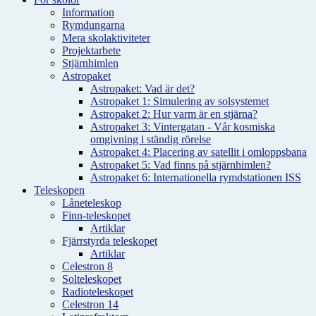
Information
Rymdungarna
Mera skolaktiviteter
Projektarbete
Stjärnhimlen
Astropaket
Astropaket: Vad är det?
Astropaket 1: Simulering av solsystemet
Astropaket 2: Hur varm är en stjärna?
Astropaket 3: Vintergatan - Vår kosmiska
omgivning i ständig rörelse
Astropaket 4: Placering av satellit i omloppsbana
Astropaket 5: Vad finns på stjärnhimlen?
Astropaket 6: Internationella rymdstationen ISS
Teleskopen
Låneteleskop
Finn-teleskopet
Artiklar
Fjärrstyrda teleskopet
Artiklar
Celestron 8
Solteleskopet
Radioteleskopet
Celestron 14