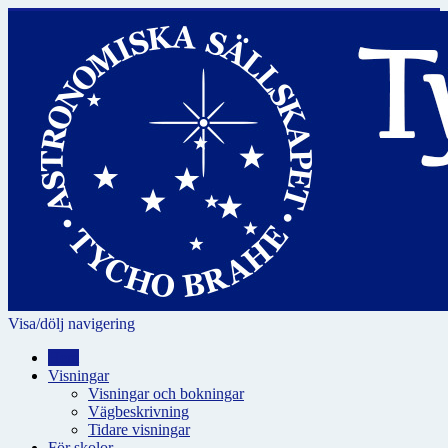
Visa/dölj navigering
Hem
Visningar
Visningar och bokningar
Vägbeskrivning
Tidare visningar
För skolor