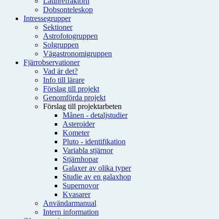
Latinrefraktorn
Dobsonteleskop
Intressegrupper
Sektioner
Astrofotogruppen
Solgruppen
Vägastronomigruppen
Fjärrobservationer
Vad är det?
Info till lärare
Förslag till projekt
Genomförda projekt
Förslag till projektarbeten
Månen - detaljstudier
Asteroider
Kometer
Pluto - identifikation
Variabla stjärnor
Stjärnhopar
Galaxer av olika typer
Studie av en galaxhop
Supernovor
Kvasarer
Användarmanual
Intern information