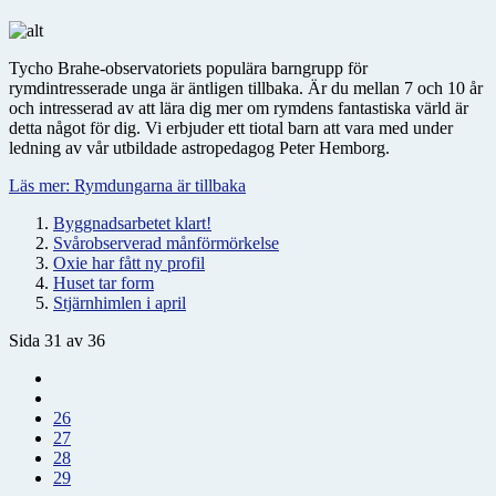
Tycho Brahe-observatoriets populära barngrupp för
rymdintresserade unga är äntligen tillbaka. Är du mellan 7 och 10 år
och intresserad av att lära dig mer om rymdens fantastiska värld är
detta något för dig. Vi erbjuder ett tiotal barn att vara med under
ledning av vår utbildade astropedagog Peter Hemborg.
Läs mer: Rymdungarna är tillbaka
Byggnadsarbetet klart!
Svårobserverad månförmörkelse
Oxie har fått ny profil
Huset tar form
Stjärnhimlen i april
Sida 31 av 36
26
27
28
29