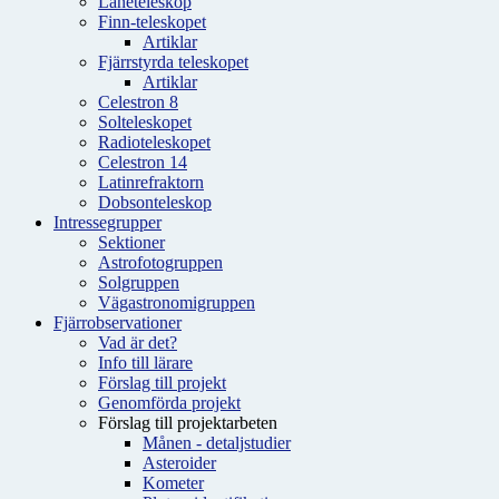
Låneteleskop
Finn-teleskopet
Artiklar
Fjärrstyrda teleskopet
Artiklar
Celestron 8
Solteleskopet
Radioteleskopet
Celestron 14
Latinrefraktorn
Dobsonteleskop
Intressegrupper
Sektioner
Astrofotogruppen
Solgruppen
Vägastronomigruppen
Fjärrobservationer
Vad är det?
Info till lärare
Förslag till projekt
Genomförda projekt
Förslag till projektarbeten
Månen - detaljstudier
Asteroider
Kometer