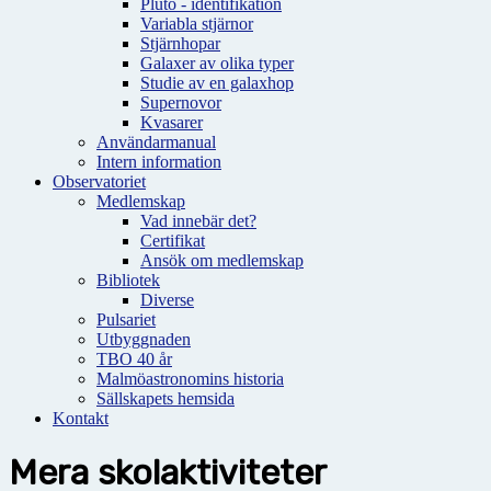
Pluto - identifikation
Variabla stjärnor
Stjärnhopar
Galaxer av olika typer
Studie av en galaxhop
Supernovor
Kvasarer
Användarmanual
Intern information
Observatoriet
Medlemskap
Vad innebär det?
Certifikat
Ansök om medlemskap
Bibliotek
Diverse
Pulsariet
Utbyggnaden
TBO 40 år
Malmöastronomins historia
Sällskapets hemsida
Kontakt
Mera skolaktiviteter