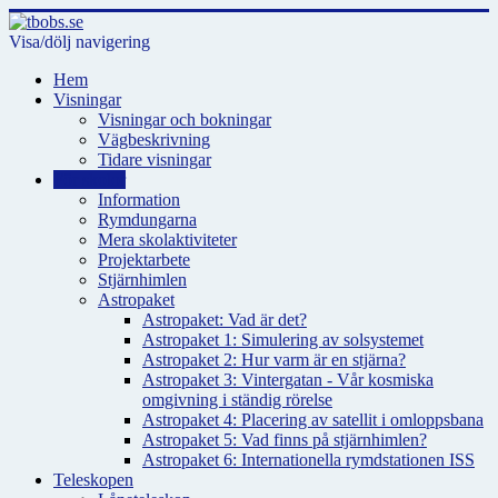
Visa/dölj navigering
Hem
Visningar
Visningar och bokningar
Vägbeskrivning
Tidare visningar
För skolor
Information
Rymdungarna
Mera skolaktiviteter
Projektarbete
Stjärnhimlen
Astropaket
Astropaket: Vad är det?
Astropaket 1: Simulering av solsystemet
Astropaket 2: Hur varm är en stjärna?
Astropaket 3: Vintergatan - Vår kosmiska
omgivning i ständig rörelse
Astropaket 4: Placering av satellit i omloppsbana
Astropaket 5: Vad finns på stjärnhimlen?
Astropaket 6: Internationella rymdstationen ISS
Teleskopen