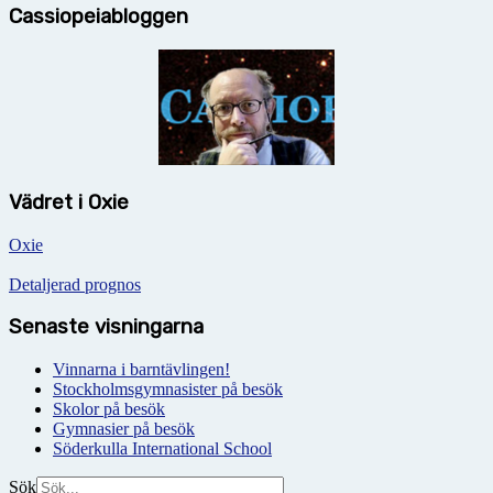
Cassiopeiabloggen
Vädret i Oxie
Oxie
Detaljerad prognos
Senaste visningarna
Vinnarna i barntävlingen!
Stockholmsgymnasister på besök
Skolor på besök
Gymnasier på besök
Söderkulla International School
Sök