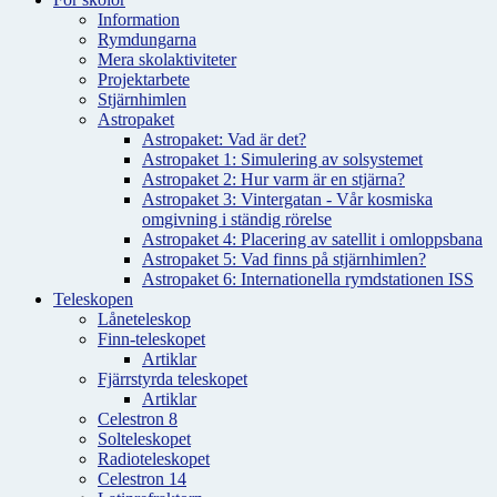
Information
Rymdungarna
Mera skolaktiviteter
Projektarbete
Stjärnhimlen
Astropaket
Astropaket: Vad är det?
Astropaket 1: Simulering av solsystemet
Astropaket 2: Hur varm är en stjärna?
Astropaket 3: Vintergatan - Vår kosmiska
omgivning i ständig rörelse
Astropaket 4: Placering av satellit i omloppsbana
Astropaket 5: Vad finns på stjärnhimlen?
Astropaket 6: Internationella rymdstationen ISS
Teleskopen
Låneteleskop
Finn-teleskopet
Artiklar
Fjärrstyrda teleskopet
Artiklar
Celestron 8
Solteleskopet
Radioteleskopet
Celestron 14