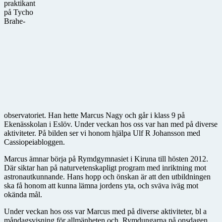
praktikant
på Tycho
Brahe-
observatoriet. Han hette Marcus Nagy och går i klass 9 på
Ekenässkolan i Eslöv. Under veckan hos oss var han med på diverse
aktiviteter. På bilden ser vi honom hjälpa Ulf R Johansson med
Cassiopeiabloggen.
Marcus ämnar börja på Rymdgymnasiet i Kiruna till hösten 2012.
Där siktar han på naturvetenskapligt program med inriktning mot
astronautkunnande. Hans hopp och önskan är att den utbildningen
ska få honom att kunna lämna jordens yta, och sväva iväg mot
okända mål.
Under veckan hos oss var Marcus med på diverse aktiviteter, bl a
måndagsvisning för allmänheten och Rymdungarna på onsdagen.