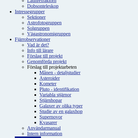
Latinrefraktorn
Dobsonteleskop
Intressegrupper
Sektioner
Astrofotogruppen
Solgruppen
Vägastronomigruppen
Fjärrobservationer
Vad är det?
Info till lärare
Förslag till projekt
Genomförda projekt
Förslag till projektarbeten
Månen - detaljstudier
Asteroider
Kometer
Pluto - identifikation
Variabla stjärnor
Stjärnhopar
Galaxer av olika typer
Studie av en galaxhop
Supernovor
Kvasarer
Användarmanual
Intern information