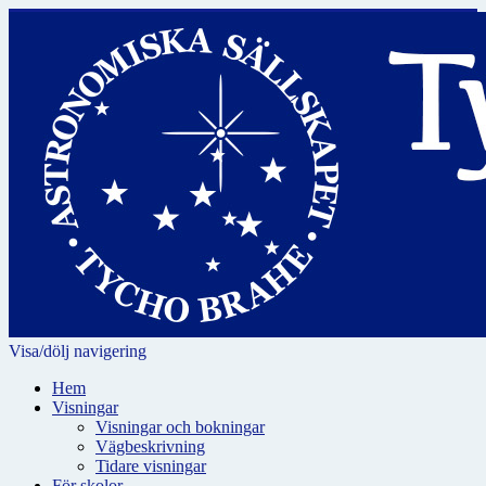
Visa/dölj navigering
Hem
Visningar
Visningar och bokningar
Vägbeskrivning
Tidare visningar
För skolor