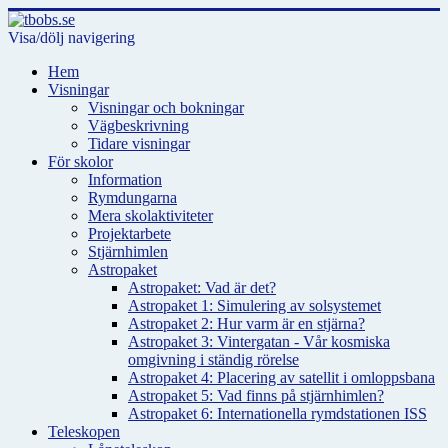
Visa/dölj navigering
Hem
Visningar
Visningar och bokningar
Vägbeskrivning
Tidare visningar
För skolor
Information
Rymdungarna
Mera skolaktiviteter
Projektarbete
Stjärnhimlen
Astropaket
Astropaket: Vad är det?
Astropaket 1: Simulering av solsystemet
Astropaket 2: Hur varm är en stjärna?
Astropaket 3: Vintergatan - Vår kosmiska
omgivning i ständig rörelse
Astropaket 4: Placering av satellit i omloppsbana
Astropaket 5: Vad finns på stjärnhimlen?
Astropaket 6: Internationella rymdstationen ISS
Teleskopen