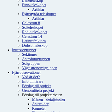
Låneteleskop
Finn-teleskopet
Artiklar
Fjärrstyrda teleskopet
Artiklar
Celestron 8
Solteleskopet
Radioteleskopet
Celestron 14
Latinrefraktorn
Dobsonteleskop
Intressegrupper
Sektioner
Astrofotogruppen
Solgruppen
Vägastronomigruppen
Fjärrobservationer
Vad är det?
Info till lärare
Förslag till projekt
Genomförda projekt
Förslag till projektarbeten
Månen - detaljstudier
Asteroider
Kometer