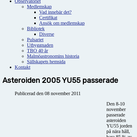
Observatoriet
Medlemskap
Vad innebär det?
Certifikat
Ansök om medlemskap
Bibliotek
Diverse
Pulsariet
Utbyggnaden
TBO 40 år
Malmöastronomins historia
Sällskapets hemsida
Kontakt
Asteroiden 2005 YU55 passerade
Publicerad den 08 november 2011
Den 8-10
november
passerade
asteroiden
YU55 jorden
på nära håll,
bara 85 % av