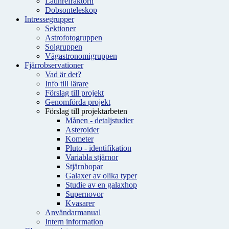
Latinrefraktorn
Dobsonteleskop
Intressegrupper
Sektioner
Astrofotogruppen
Solgruppen
Vägastronomigruppen
Fjärrobservationer
Vad är det?
Info till lärare
Förslag till projekt
Genomförda projekt
Förslag till projektarbeten
Månen - detaljstudier
Asteroider
Kometer
Pluto - identifikation
Variabla stjärnor
Stjärnhopar
Galaxer av olika typer
Studie av en galaxhop
Supernovor
Kvasarer
Användarmanual
Intern information