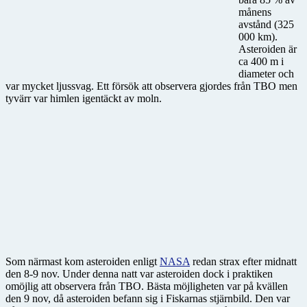
månens
avstånd (325
000 km).
Asteroiden är
ca 400 m i
diameter och
var mycket ljussvag. Ett försök att observera gjordes från TBO men
tyvärr var himlen igentäckt av moln.
Som närmast kom asteroiden enligt
NASA
redan strax efter midnatt
den 8-9 nov. Under denna natt var asteroiden dock i praktiken
omöjlig att observera från TBO. Bästa möjligheten var på kvällen
den 9 nov, då asteroiden befann sig i Fiskarnas stjärnbild. Den var