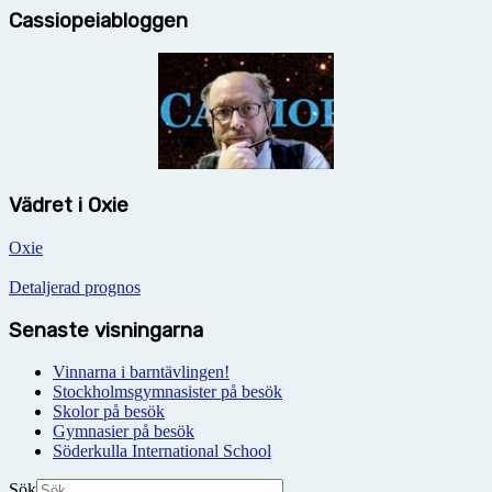
Cassiopeiabloggen
Vädret i Oxie
Oxie
Detaljerad prognos
Senaste visningarna
Vinnarna i barntävlingen!
Stockholmsgymnasister på besök
Skolor på besök
Gymnasier på besök
Söderkulla International School
Sök