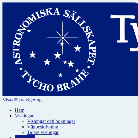
Visa/dölj navigering
Hem
Visningar
Visningar och bokningar
Vägbeskrivning
Tidare visningar
För skolor