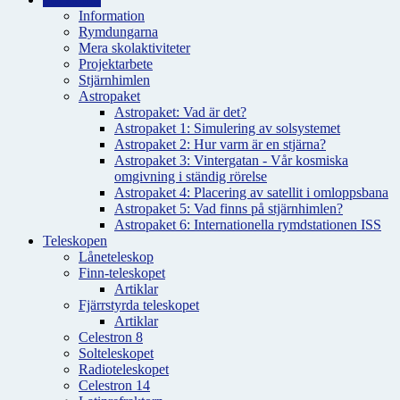
Information
Rymdungarna
Mera skolaktiviteter
Projektarbete
Stjärnhimlen
Astropaket
Astropaket: Vad är det?
Astropaket 1: Simulering av solsystemet
Astropaket 2: Hur varm är en stjärna?
Astropaket 3: Vintergatan - Vår kosmiska
omgivning i ständig rörelse
Astropaket 4: Placering av satellit i omloppsbana
Astropaket 5: Vad finns på stjärnhimlen?
Astropaket 6: Internationella rymdstationen ISS
Teleskopen
Låneteleskop
Finn-teleskopet
Artiklar
Fjärrstyrda teleskopet
Artiklar
Celestron 8
Solteleskopet
Radioteleskopet
Celestron 14