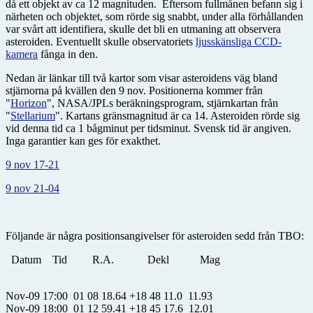
då ett objekt av ca 12 magnituden. Eftersom fullmånen befann sig i
närheten och objektet, som rörde sig snabbt, under alla förhållanden
var svårt att identifiera, skulle det bli en utmaning att observera
asteroiden. Eventuellt skulle observatoriets
ljusskänsliga CCD-
kamera
fånga in den.
Nedan är länkar till två kartor som visar asteroidens väg bland
stjärnorna på kvällen den 9 nov. Positionerna kommer från
"
Horizon
", NASA/JPLs beräkningsprogram, stjärnkartan från
"
Stellarium
". Kartans gränsmagnitud är ca 14. Asteroiden rörde sig
vid denna tid ca 1 bågminut per tidsminut. Svensk tid är angiven.
Inga garantier kan ges för exakthet.
9 nov 17-21
9 nov 21-04
Följande är några positionsangivelser för asteroiden sedd från TBO:
Datum Tid R.A. Dekl Mag
Nov-09 17:00 01 08 18.64 +18 48 11.0 11.93
Nov-09 18:00 01 12 59.41 +18 45 17.6 12.01