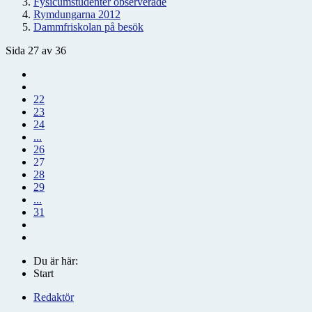
Fysicumstudenter observerade
Rymdungarna 2012
Dammfriskolan på besök
Sida 27 av 36
22
23
24
...
26
27
28
29
...
31
Du är här:
Start
Redaktör