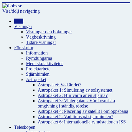
Visa/dölj navigering
Hem
Visningar
Visningar och bokningar
Vägbeskrivning
Tidare visningar
För skolor
Information
Rymdungarna
Mera skolaktiviteter
Projektarbete
Stjärnhimlen
Astropaket
Astropaket: Vad är det?
Astropaket 1: Simulering av solsystemet
Astropaket 2: Hur varm är en stjärna?
Astropaket 3: Vintergatan - Vår kosmiska
omgivning i ständig rörelse
Astropaket 4: Placering av satellit i omloppsbana
Astropaket 5: Vad finns på stjärnhimlen?
Astropaket 6: Internationella rymdstationen ISS
Teleskopen