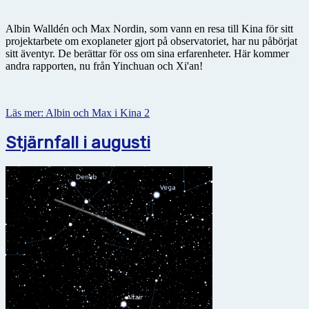
Albin Walldén och Max Nordin, som vann en resa till Kina för sitt
projektarbete om exoplaneter gjort på observatoriet, har nu påbörjat
sitt äventyr. De berättar för oss om sina erfarenheter. Här kommer
andra rapporten, nu från Yinchuan och Xi'an!
Läs mer: Albin och Max i Kina 2
Stjärnfall i augusti