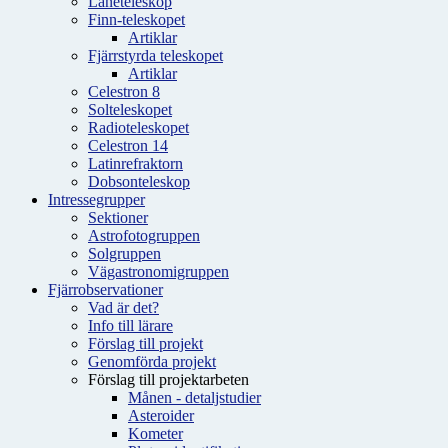
Låneteleskop
Finn-teleskopet
Artiklar
Fjärrstyrda teleskopet
Artiklar
Celestron 8
Solteleskopet
Radioteleskopet
Celestron 14
Latinrefraktorn
Dobsonteleskop
Intressegrupper
Sektioner
Astrofotogruppen
Solgruppen
Vägastronomigruppen
Fjärrobservationer
Vad är det?
Info till lärare
Förslag till projekt
Genomförda projekt
Förslag till projektarbeten
Månen - detaljstudier
Asteroider
Kometer