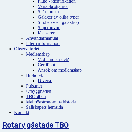
Pluto - identifikation
Variabla stjärnor
Stjärnhopar
Galaxer av olika typer
Studie av en galaxhop
Supernovor
Kvasarer
Användarmanual
Intern information
Observatoriet
Medlemskap
Vad innebär det?
Certifikat
Ansök om medlemskap
Bibliotek
Diverse
Pulsariet
Utbyggnaden
TBO 40 år
Malmöastronomins historia
Sällskapets hemsida
Kontakt
Rotary gästade TBO