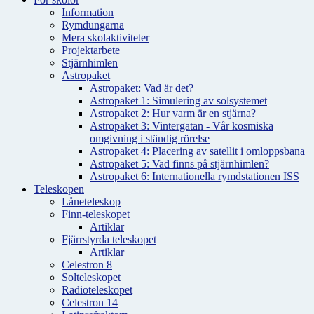
Information
Rymdungarna
Mera skolaktiviteter
Projektarbete
Stjärnhimlen
Astropaket
Astropaket: Vad är det?
Astropaket 1: Simulering av solsystemet
Astropaket 2: Hur varm är en stjärna?
Astropaket 3: Vintergatan - Vår kosmiska
omgivning i ständig rörelse
Astropaket 4: Placering av satellit i omloppsbana
Astropaket 5: Vad finns på stjärnhimlen?
Astropaket 6: Internationella rymdstationen ISS
Teleskopen
Låneteleskop
Finn-teleskopet
Artiklar
Fjärrstyrda teleskopet
Artiklar
Celestron 8
Solteleskopet
Radioteleskopet
Celestron 14