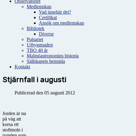
Observatoriet
Medlemskap
Vad innebär det?
Certifikat
Ansök om medlemskap
Bibliotek
Diverse
Pulsariet
Utbyggnaden
TBO 40 år
Malmöastronomins historia
Sällskapets hemsida
Kontakt
Stjärnfall i augusti
Publicerad den 05 augusti 2012
Jorden är nu
på väg att
korsa ett
stoftmoln i
rymden som