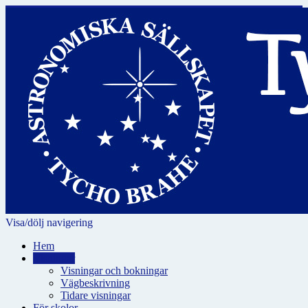
Visa/dölj navigering
Hem
Visningar
Visningar och bokningar
Vägbeskrivning
Tidare visningar
För skolor