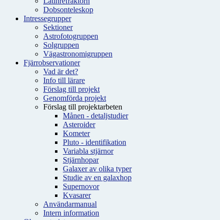
Latinrefraktorn
Dobsonteleskop
Intressegrupper
Sektioner
Astrofotogruppen
Solgruppen
Vägastronomigruppen
Fjärrobservationer
Vad är det?
Info till lärare
Förslag till projekt
Genomförda projekt
Förslag till projektarbeten
Månen - detaljstudier
Asteroider
Kometer
Pluto - identifikation
Variabla stjärnor
Stjärnhopar
Galaxer av olika typer
Studie av en galaxhop
Supernovor
Kvasarer
Användarmanual
Intern information