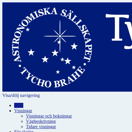
Visa/dölj navigering
Hem
Visningar
Visningar och bokningar
Vägbeskrivning
Tidare visningar
För skolor