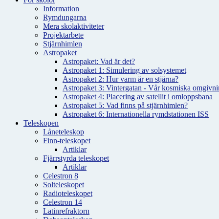
Information
Rymdungarna
Mera skolaktiviteter
Projektarbete
Stjärnhimlen
Astropaket
Astropaket: Vad är det?
Astropaket 1: Simulering av solsystemet
Astropaket 2: Hur varm är en stjärna?
Astropaket 3: Vintergatan - Vår kosmiska omgivnin
Astropaket 4: Placering av satellit i omloppsbana
Astropaket 5: Vad finns på stjärnhimlen?
Astropaket 6: Internationella rymdstationen ISS
Teleskopen
Låneteleskop
Finn-teleskopet
Artiklar
Fjärrstyrda teleskopet
Artiklar
Celestron 8
Solteleskopet
Radioteleskopet
Celestron 14
Latinrefraktorn