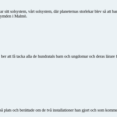
sitt solsystem, vårt solsystem, där planeternas storlekar blev så att ba
 Rymden i Malmö.
er att få tacka alla de hundratals barn och ungdomar och deras lärare 
 på plats och berättade om de två installationer han gjort och som ko