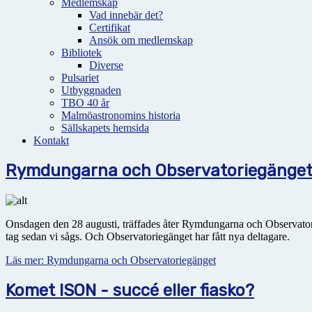
Medlemskap
Vad innebär det?
Certifikat
Ansök om medlemskap
Bibliotek
Diverse
Pulsariet
Utbyggnaden
TBO 40 år
Malmöastronomins historia
Sällskapets hemsida
Kontakt
Rymdungarna och Observatoriegänge
Onsdagen den 28 augusti, träffades åter Rymdungarna och Observatorieg
tag sedan vi sågs. Och Observatoriegänget har fått nya deltagare.
Läs mer: Rymdungarna och Observatoriegänget
Komet ISON - succé eller fiasko?