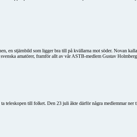
inen, en stjärnbild som ligger bra till på kvällarna mot söder. Novan k
era svenska amatörer, framför allt av vår ASTB-medlem Gustav Holmberg
n ta teleskopen till folket. Den 23 juli åkte därför några medlemmar ner