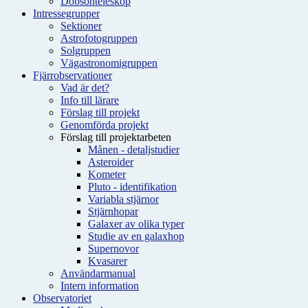
Dobsonteleskop
Intressegrupper
Sektioner
Astrofotogruppen
Solgruppen
Vägastronomigruppen
Fjärrobservationer
Vad är det?
Info till lärare
Förslag till projekt
Genomförda projekt
Förslag till projektarbeten
Månen - detaljstudier
Asteroider
Kometer
Pluto - identifikation
Variabla stjärnor
Stjärnhopar
Galaxer av olika typer
Studie av en galaxhop
Supernovor
Kvasarer
Användarmanual
Intern information
Observatoriet