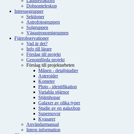
Latinrefraktorn
Dobsonteleskop
Intressegrupper
Sektioner
Astrofotogruppen
Solgruppen
Vägastronomigruppen
Fjärrobservationer
Vad är det?
Info till lärare
Förslag till projekt
Genomförda projekt
Förslag till projektarbeten
Månen - detaljstudier
Asteroider
Kometer
Pluto - identifikation
Variabla stjärnor
Stjärnhopar
Galaxer av olika typer
Studie av en galaxhop
Supernovor
Kvasarer
Användarmanual
Intern information