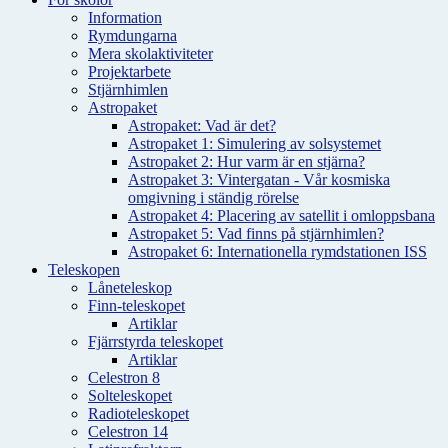
Information
Rymdungarna
Mera skolaktiviteter
Projektarbete
Stjärnhimlen
Astropaket
Astropaket: Vad är det?
Astropaket 1: Simulering av solsystemet
Astropaket 2: Hur varm är en stjärna?
Astropaket 3: Vintergatan - Vår kosmiska
omgivning i ständig rörelse
Astropaket 4: Placering av satellit i omloppsbana
Astropaket 5: Vad finns på stjärnhimlen?
Astropaket 6: Internationella rymdstationen ISS
Teleskopen
Låneteleskop
Finn-teleskopet
Artiklar
Fjärrstyrda teleskopet
Artiklar
Celestron 8
Solteleskopet
Radioteleskopet
Celestron 14