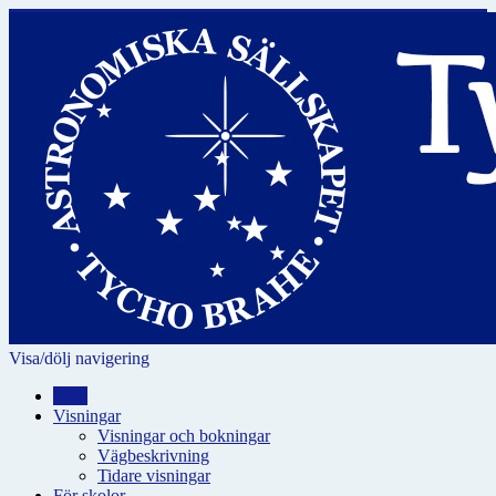
Visa/dölj navigering
Hem
Visningar
Visningar och bokningar
Vägbeskrivning
Tidare visningar
För skolor