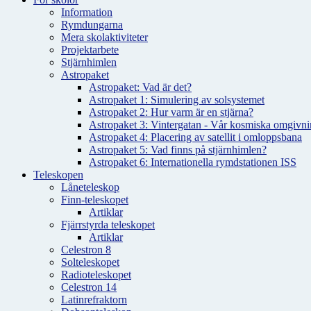
Information
Rymdungarna
Mera skolaktiviteter
Projektarbete
Stjärnhimlen
Astropaket
Astropaket: Vad är det?
Astropaket 1: Simulering av solsystemet
Astropaket 2: Hur varm är en stjärna?
Astropaket 3: Vintergatan - Vår kosmiska omgivnin
Astropaket 4: Placering av satellit i omloppsbana
Astropaket 5: Vad finns på stjärnhimlen?
Astropaket 6: Internationella rymdstationen ISS
Teleskopen
Låneteleskop
Finn-teleskopet
Artiklar
Fjärrstyrda teleskopet
Artiklar
Celestron 8
Solteleskopet
Radioteleskopet
Celestron 14
Latinrefraktorn