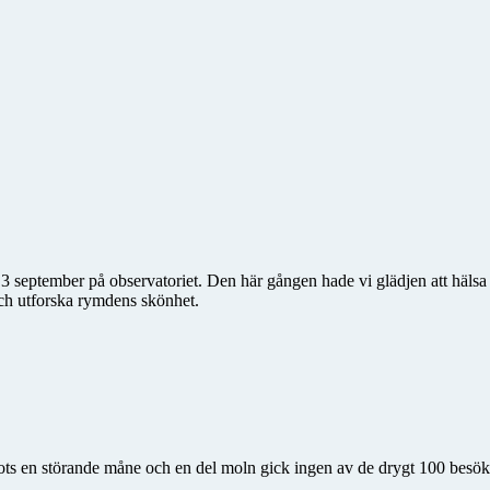
eptember på observatoriet. Den här gången hade vi glädjen att hälsa 
och utforska rymdens skönhet.
ots en störande måne och en del moln gick ingen av de drygt 100 besö