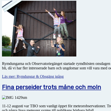
Rymdungarna och Observatoriegänget startade rymdhösten onsdagen 3 s
bli, då vi har fler intresserade barn och ungdomar som vill vara med 
Läs mer: Rymdungar & Obsgäng igång
Fina perseider trots måne och moln
11-12 augusti var TBO som vanligt öppet för meteorobservationer. Tr
och några ljusa meteorer syntes till publikens hörbara bifall.