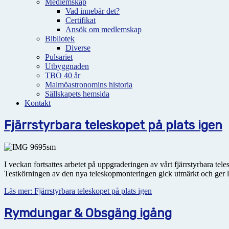
Medlemskap
Vad innebär det?
Certifikat
Ansök om medlemskap
Bibliotek
Diverse
Pulsariet
Utbyggnaden
TBO 40 år
Malmöastronomins historia
Sällskapets hemsida
Kontakt
Fjärrstyrbara teleskopet på plats igen
I veckan fortsattes arbetet på uppgraderingen av vårt fjärrstyrbara tel
Testkörningen av den nya teleskopmonteringen gick utmärkt och ger l
Läs mer: Fjärrstyrbara teleskopet på plats igen
Rymdungar & Obsgäng igång