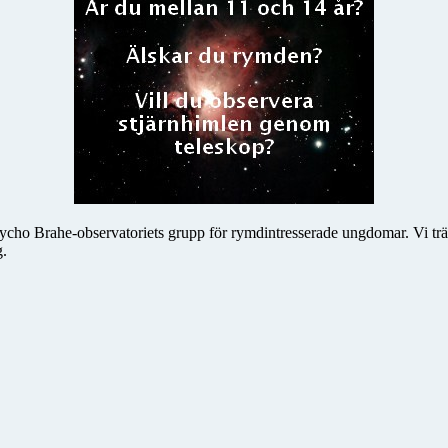
 Tycho Brahe-observatoriets grupp för rymdintresserade ungdomar. Vi t
g.