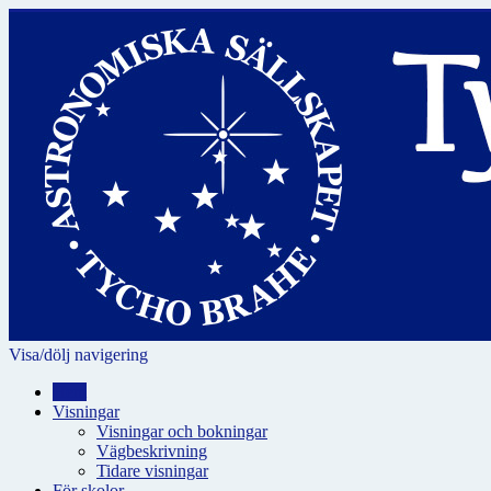
Visa/dölj navigering
Hem
Visningar
Visningar och bokningar
Vägbeskrivning
Tidare visningar
För skolor