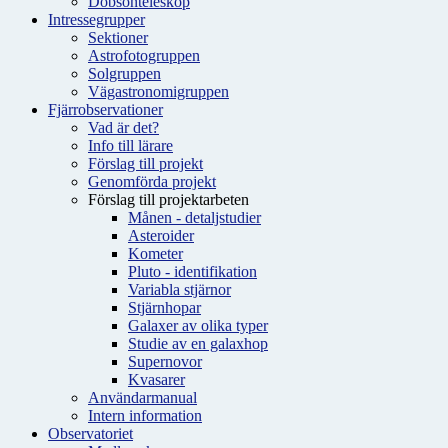
Dobsonteleskop
Intressegrupper
Sektioner
Astrofotogruppen
Solgruppen
Vägastronomigruppen
Fjärrobservationer
Vad är det?
Info till lärare
Förslag till projekt
Genomförda projekt
Förslag till projektarbeten
Månen - detaljstudier
Asteroider
Kometer
Pluto - identifikation
Variabla stjärnor
Stjärnhopar
Galaxer av olika typer
Studie av en galaxhop
Supernovor
Kvasarer
Användarmanual
Intern information
Observatoriet