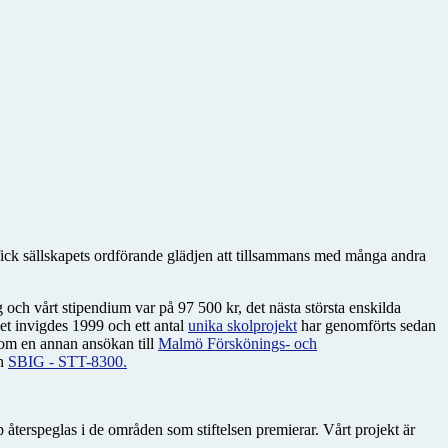
en fick sällskapets ordförande glädjen att tillsammans med många andra
 och vårt stipendium var på 97 500 kr, det nästa största enskilda
t invigdes 1999 och ett antal
unika skolprojekt
har genomförts sedan
nom en annan ansökan till
Malmö Förskönings- och
en
SBIG - STT-8300.
återspeglas i de områden som stiftelsen premierar. Vårt projekt är