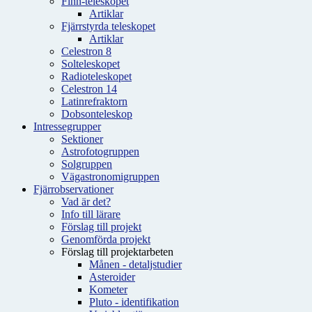
Finn-teleskopet
Artiklar
Fjärrstyrda teleskopet
Artiklar
Celestron 8
Solteleskopet
Radioteleskopet
Celestron 14
Latinrefraktorn
Dobsonteleskop
Intressegrupper
Sektioner
Astrofotogruppen
Solgruppen
Vägastronomigruppen
Fjärrobservationer
Vad är det?
Info till lärare
Förslag till projekt
Genomförda projekt
Förslag till projektarbeten
Månen - detaljstudier
Asteroider
Kometer
Pluto - identifikation