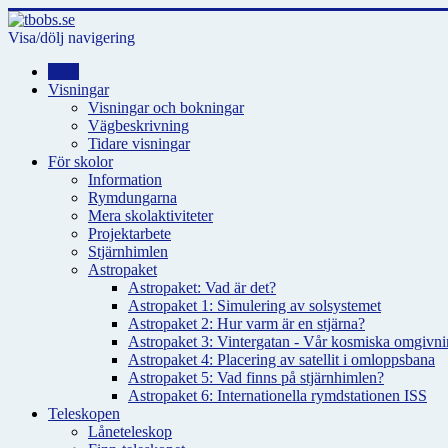
Visa/dölj navigering
Hem
Visningar
Visningar och bokningar
Vägbeskrivning
Tidare visningar
För skolor
Information
Rymdungarna
Mera skolaktiviteter
Projektarbete
Stjärnhimlen
Astropaket
Astropaket: Vad är det?
Astropaket 1: Simulering av solsystemet
Astropaket 2: Hur varm är en stjärna?
Astropaket 3: Vintergatan - Vår kosmiska omgivnin
Astropaket 4: Placering av satellit i omloppsbana
Astropaket 5: Vad finns på stjärnhimlen?
Astropaket 6: Internationella rymdstationen ISS
Teleskopen
Låneteleskop