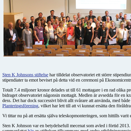
Sten K Johnsons stiftelse
har tilldelat observatoriet ett större stipen
stipendiater ta emot beviset på detta vid en ceremoni på Ekonomicent
Totalt 7.4 miljoner kronor delades ut till 61 mottagare i en rad olika
bidraget observatoriet någonsin mottagit. Medlen är avsedda för en kr
dess. Det har dock successivt blivit allt svårare att använda, med bå
Planteringsförening
, vilket har lett till att vi kunnat ersätta den
Vi tittar nu på att ersätta själva teleskopmonteringen, som hittills var
Sten K Johnson var en betydelsefull mecenat som avled i förtid 2013. 
sammanfattat
här
av stiftelsen tillsammans med andra utbildningsproje