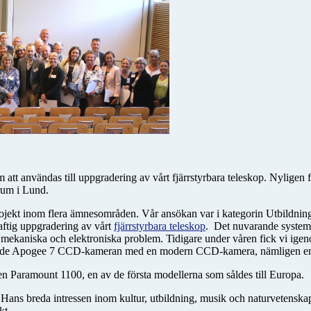
dium att användas till uppgradering av vårt fjärrstyrbara teleskop. Nylig
rum i Lund.
 projekt inom flera ämnesområden. Vår ansökan var i kategorin Utbildning
aftig uppgradering av vårt
fjärrstyrbara teleskop
. Det nuvarande systeme
de mekaniska och elektroniska problem. Tidigare under våren fick vi ige
 föråldrade Apogee 7 CCD-kameran med en modern CCD-kamera, nämligen 
it en Paramount 1100, en av de första modellerna som såldes till Europa.
Hans breda intressen inom kultur, utbildning, musik och naturvetenskap 
kt.