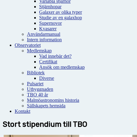
Variabla stjärnor
Stjärnhopar
Galaxer av olika typer
Studie av en galaxhop
Supernovor
Kvasarer
Användarmanual
Intern information
Observatoriet
Medlemskap
Vad innebär det?
Certifikat
Ansök om medlemskap
Bibliotek
Diverse
Pulsariet
Utbyggnaden
TBO 40 år
Malmöastronomins historia
Sällskapets hemsida
Kontakt
Stort stipendium till TBO