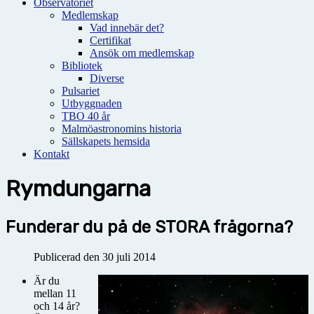
Observatoriet
Medlemskap
Vad innebär det?
Certifikat
Ansök om medlemskap
Bibliotek
Diverse
Pulsariet
Utbyggnaden
TBO 40 år
Malmöastronomins historia
Sällskapets hemsida
Kontakt
Rymdungarna
Funderar du på de STORA frågorna?
Publicerad den 30 juli 2014
Är du
mellan 11
och 14 år?