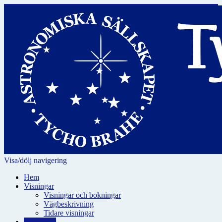
Visa/dölj navigering
Hem
Visningar
Visningar och bokningar
Vägbeskrivning
Tidare visningar
För skolor