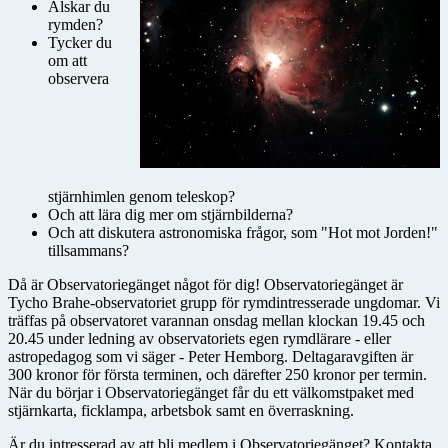
Älskar du
rymden?
Tycker du
om att
observera
stjärnhimlen genom teleskop?
Och att lära dig mer om stjärnbilderna?
Och att diskutera astronomiska frågor, som "Hot mot Jorden!"
tillsammans?
Då är Observatoriegänget något för dig! Observatoriegänget är
Tycho Brahe-observatoriet grupp för rymdintresserade ungdomar. Vi
träffas på observatoret varannan onsdag mellan klockan 19.45 och
20.45 under ledning av observatoriets egen rymdlärare - eller
astropedagog som vi säger - Peter Hemborg. Deltagaravgiften är
300 kronor för första terminen, och därefter 250 kronor per termin.
När du börjar i Observatoriegänget får du ett välkomstpaket med
stjärnkarta, ficklampa, arbetsbok samt en överraskning.
Är du intresserad av att bli medlem i Observatoriegänget? Kontakta