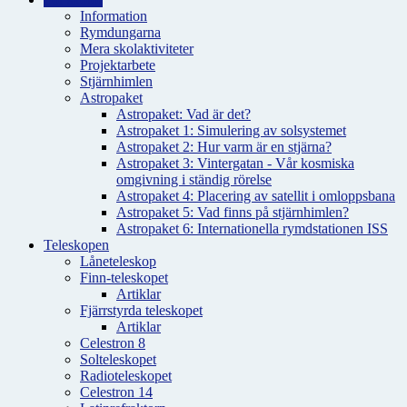
Information
Rymdungarna
Mera skolaktiviteter
Projektarbete
Stjärnhimlen
Astropaket
Astropaket: Vad är det?
Astropaket 1: Simulering av solsystemet
Astropaket 2: Hur varm är en stjärna?
Astropaket 3: Vintergatan - Vår kosmiska
omgivning i ständig rörelse
Astropaket 4: Placering av satellit i omloppsbana
Astropaket 5: Vad finns på stjärnhimlen?
Astropaket 6: Internationella rymdstationen ISS
Teleskopen
Låneteleskop
Finn-teleskopet
Artiklar
Fjärrstyrda teleskopet
Artiklar
Celestron 8
Solteleskopet
Radioteleskopet
Celestron 14