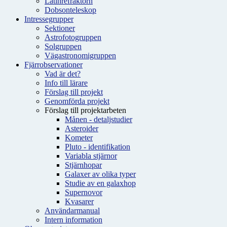
Latinrefraktorn
Dobsonteleskop
Intressegrupper
Sektioner
Astrofotogruppen
Solgruppen
Vägastronomigruppen
Fjärrobservationer
Vad är det?
Info till lärare
Förslag till projekt
Genomförda projekt
Förslag till projektarbeten
Månen - detaljstudier
Asteroider
Kometer
Pluto - identifikation
Variabla stjärnor
Stjärnhopar
Galaxer av olika typer
Studie av en galaxhop
Supernovor
Kvasarer
Användarmanual
Intern information