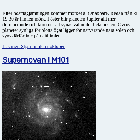
Efter höstdagjämningen kommer mörket allt snabbare. Redan från kl
19.30 är himlen mörk. I öster blir planeten Jupiter allt mer
dominerande och kommer att synas väl under hela hösten. Övriga
planeter synliga för blotta ögat ligger för närvarande nära solen och
syns därför inte på natthimlen.
Läs mer: Stjärnhimlen i oktober
Supernovan i M101