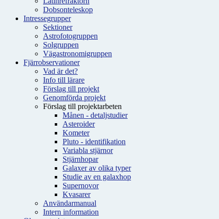
Latinrefraktorn
Dobsonteleskop
Intressegrupper
Sektioner
Astrofotogruppen
Solgruppen
Vägastronomigruppen
Fjärrobservationer
Vad är det?
Info till lärare
Förslag till projekt
Genomförda projekt
Förslag till projektarbeten
Månen - detaljstudier
Asteroider
Kometer
Pluto - identifikation
Variabla stjärnor
Stjärnhopar
Galaxer av olika typer
Studie av en galaxhop
Supernovor
Kvasarer
Användarmanual
Intern information