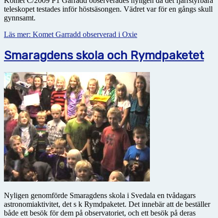
Komet C/2009 P1 Garradd observerades nyligen då det fjärrstyrbara
teleskopet testades inför höstsäsongen. Vädret var för en gångs skull
gynnsamt.
Läs mer: Komet Garradd observerad i Oxie
Smaragdens skola och Rymdpaketet
Nyligen genomförde Smaragdens skola i Svedala en tvådagars
astronomiaktivitet, det s k Rymdpaketet. Det innebär att de beställer
både ett besök för dem på observatoriet, och ett besök på deras