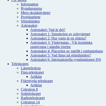
Information
Rymdungarna
Mera skolaktiviteter
Projektarbete
Stjärnhimlen
Astropaket
Astropaket: Vad är det?
Astropaket 1: Simulering av solsystemet
Astropaket 2: Hur varm är en stjärna?
Astropaket 3: Vintergatan - Vår kosmiska
omgivning i ständig rörelse
Astropaket 4: Placering av satellit i omloppsbana
Astropaket 5: Vad finns på stjärnhimlen?
Astropaket 6: Internationella rymdstationen ISS
Teleskopen
Låneteleskop
Finn-teleskopet
Artiklar
Fjärrstyrda teleskopet
Artiklar
Celestron 8
Solteleskopet
Radioteleskopet
Celestron 14