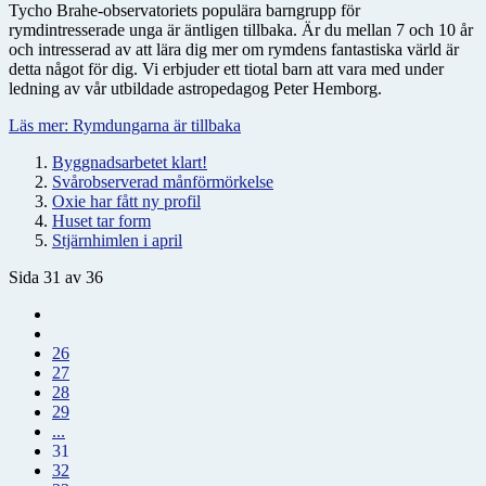
Tycho Brahe-observatoriets populära barngrupp för
rymdintresserade unga är äntligen tillbaka. Är du mellan 7 och 10 år
och intresserad av att lära dig mer om rymdens fantastiska värld är
detta något för dig. Vi erbjuder ett tiotal barn att vara med under
ledning av vår utbildade astropedagog Peter Hemborg.
Läs mer: Rymdungarna är tillbaka
Byggnadsarbetet klart!
Svårobserverad månförmörkelse
Oxie har fått ny profil
Huset tar form
Stjärnhimlen i april
Sida 31 av 36
26
27
28
29
...
31
32