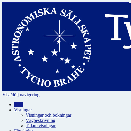
Visa/dölj navigering
Hem
Visningar
Visningar och bokningar
Vägbeskrivning
Tidare visningar
För skolor