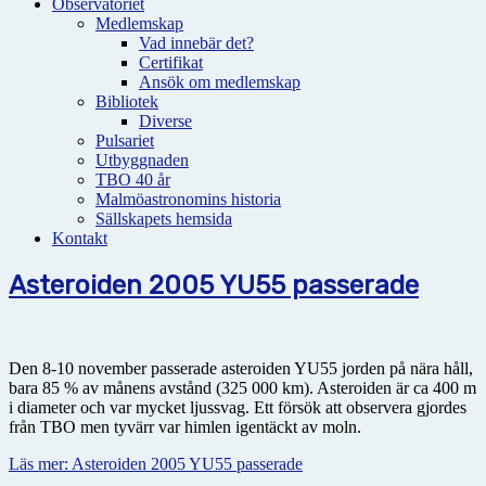
Observatoriet
Medlemskap
Vad innebär det?
Certifikat
Ansök om medlemskap
Bibliotek
Diverse
Pulsariet
Utbyggnaden
TBO 40 år
Malmöastronomins historia
Sällskapets hemsida
Kontakt
Asteroiden 2005 YU55 passerade
Den 8-10 november passerade asteroiden YU55 jorden på nära håll,
bara 85 % av månens avstånd (325 000 km). Asteroiden är ca 400 m
i diameter och var mycket ljussvag. Ett försök att observera gjordes
från TBO men tyvärr var himlen igentäckt av moln.
Läs mer: Asteroiden 2005 YU55 passerade