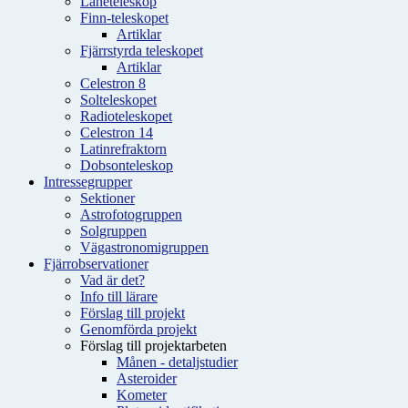
Låneteleskop
Finn-teleskopet
Artiklar
Fjärrstyrda teleskopet
Artiklar
Celestron 8
Solteleskopet
Radioteleskopet
Celestron 14
Latinrefraktorn
Dobsonteleskop
Intressegrupper
Sektioner
Astrofotogruppen
Solgruppen
Vägastronomigruppen
Fjärrobservationer
Vad är det?
Info till lärare
Förslag till projekt
Genomförda projekt
Förslag till projektarbeten
Månen - detaljstudier
Asteroider
Kometer