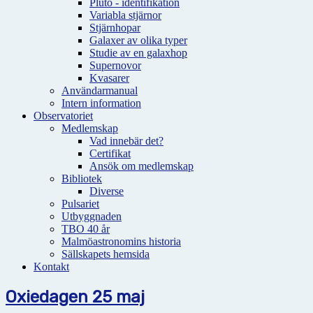
Pluto - identifikation
Variabla stjärnor
Stjärnhopar
Galaxer av olika typer
Studie av en galaxhop
Supernovor
Kvasarer
Användarmanual
Intern information
Observatoriet
Medlemskap
Vad innebär det?
Certifikat
Ansök om medlemskap
Bibliotek
Diverse
Pulsariet
Utbyggnaden
TBO 40 år
Malmöastronomins historia
Sällskapets hemsida
Kontakt
Oxiedagen 25 maj