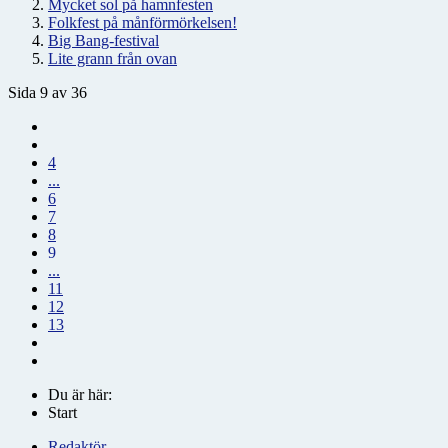
Mycket sol på hamnfesten
Folkfest på månförmörkelsen!
Big Bang-festival
Lite grann från ovan
Sida 9 av 36
4
...
6
7
8
9
...
11
12
13
Du är här:
Start
Redaktör