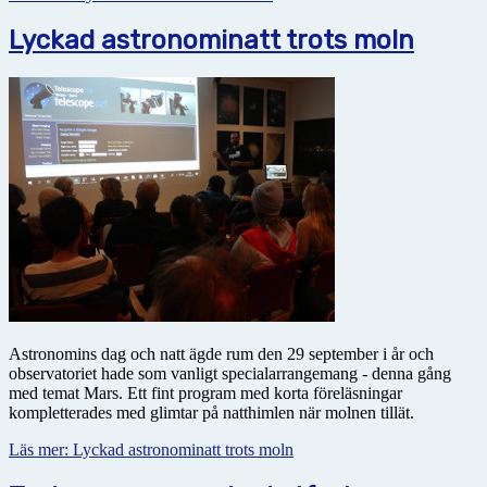
Lyckad astronominatt trots moln
Astronomins dag och natt ägde rum den 29 september i år och
observatoriet hade som vanligt specialarrangemang - denna gång
med temat Mars. Ett fint program med korta föreläsningar
kompletterades med glimtar på natthimlen när molnen tillät.
Läs mer: Lyckad astronominatt trots moln