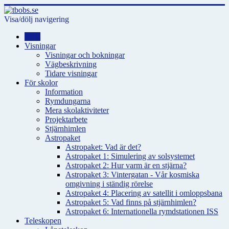
Visa/dölj navigering
Hem
Visningar
Visningar och bokningar
Vägbeskrivning
Tidare visningar
För skolor
Information
Rymdungarna
Mera skolaktiviteter
Projektarbete
Stjärnhimlen
Astropaket
Astropaket: Vad är det?
Astropaket 1: Simulering av solsystemet
Astropaket 2: Hur varm är en stjärna?
Astropaket 3: Vintergatan - Vår kosmiska
omgivning i ständig rörelse
Astropaket 4: Placering av satellit i omloppsbana
Astropaket 5: Vad finns på stjärnhimlen?
Astropaket 6: Internationella rymdstationen ISS
Teleskopen