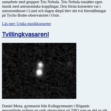
samarbete med gruppen Trio Nebula. Trio Nebula tonsätter egen
musik med astro­no­miska kopplingar. Den första konserten var i
astronomihuset i Lund och dagen därpå blev det två föreställningar
på Tycho Brahe-observatoriet i Oxie.
Läs mer: Unika musikkonserter
Tvillingkvasaren!
Daniel Mena, gymnasist från Kullagymnasiet i Höganäs
genomförde nyligen en unik observation på TBO som en del av sitt