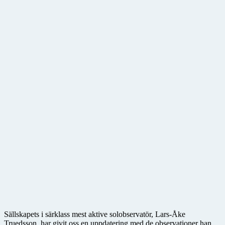
Sällskapets i särklass mest aktive solobservatör, Lars-Åke
Truedsson, har givit oss en uppdatering med de observationer han