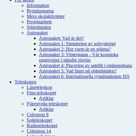
Information
Rymdungarna
Mera skolaktiviteter
Projektarbete
Stjärnhimlen
Astropaket
Astropaket: Vad är det?
Astropaket 1: Simulering av solsystemet
Astropaket 2: Hur varm är en stjärna?
Astropaket 3: Vintergatan - Vår kosmiska
omgivning i ständig rörelse
Astropaket 4: Placering av satellit i omloppsbana
Astropaket 5: Vad finns på stjärnhimlen?
Astropaket 6: Internationella rymdstationen ISS
Teleskopen
Låneteleskop
Finn-teleskopet
Artiklar
Fjärrstyrda teleskopet
Artiklar
Celestron 8
Solteleskopet
Radioteleskopet
Celestron 14