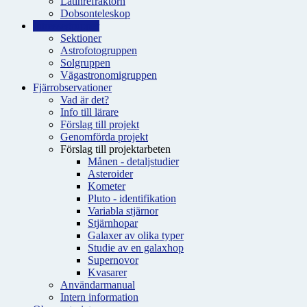
Latinrefraktorn
Dobsonteleskop
Intressegrupper
Sektioner
Astrofotogruppen
Solgruppen
Vägastronomigruppen
Fjärrobservationer
Vad är det?
Info till lärare
Förslag till projekt
Genomförda projekt
Förslag till projektarbeten
Månen - detaljstudier
Asteroider
Kometer
Pluto - identifikation
Variabla stjärnor
Stjärnhopar
Galaxer av olika typer
Studie av en galaxhop
Supernovor
Kvasarer
Användarmanual
Intern information