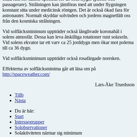
passagerare). Strålningen kan jämföras med att under flygningen
konstant sitta under medicinsk röntgen. Det är också ökad fara för
astronauter. Normalt skyddar solvinden och jordens magnetfält oss
från den kosmiska strålningen.
Vid solfläcksminimum uppträder också långlivade koronahål i
solens atmosfär. Dessa kan leva åtskilliga rotationer runt solaxeln.
Vid solens ekvator tar ett varv ca 25 jorddygn men ökar mot polerna
till ca 36 dygn.
Vid solfläcksminimum uppträder också rosafärgade norrsken.
Effekterna av solfläcksminima går att läsa om på
http://spaceweather.com/
Lars-Åke Truedsson
Tillb
Nästa
Du är här:
Start
Intressegrupper
Solobservationer
Solaktiviteten närmar sig minimum