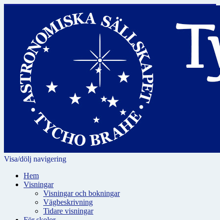
Visa/dölj navigering
Hem
Visningar
Visningar och bokningar
Vägbeskrivning
Tidare visningar
För skolor