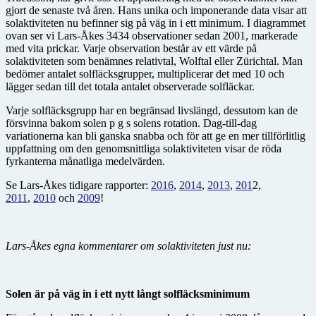
gjort de senaste två åren. Hans unika och imponerande data visar att
solaktiviteten nu befinner sig på väg in i ett minimum. I diagrammet
ovan ser vi Lars-Åkes 3434 observationer sedan 2001, markerade
med vita prickar. Varje observation består av ett värde på
solaktiviteten som benämnes relativtal, Wolftal eller Zürichtal. Man
bedömer antalet solfläcksgrupper, multiplicerar det med 10 och
lägger sedan till det totala antalet observerade solfläckar.
Varje solfläcksgrupp har en begränsad livslängd, dessutom kan de
försvinna bakom solen p g s solens rotation. Dag-till-dag
variationerna kan bli ganska snabba och för att ge en mer tillförlitlig
uppfattning om den genomsnittliga solaktiviteten visar de röda
fyrkanterna månatliga medelvärden.
Se Lars-Åkes tidigare rapporter:
2016
,
2014
,
2013
,
201
2,
2011
,
2010
och
2009
!
Lars-Åkes egna kommentarer om solaktiviteten just nu:
Solen är på väg in i ett nytt långt solfläcksminimum