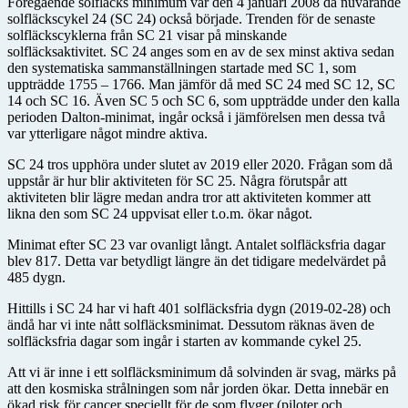
Föregående solfläcks minimum var den 4 januari 2008 då nuvarande
solfläckscykel 24 (SC 24) också började. Trenden för de senaste
solfläckscyklerna från SC 21 visar på minskande
solfläcksaktivitet. SC 24 anges som en av de sex minst aktiva sedan
den systematiska sammanställningen startade med SC 1, som
uppträdde 1755 – 1766. Man jämför då med SC 24 med SC 12, SC
14 och SC 16. Även SC 5 och SC 6, som uppträdde under den kalla
perioden Dalton-minimat, ingår också i jämförelsen men dessa två
var ytterligare något mindre aktiva.
SC 24 tros upphöra under slutet av 2019 eller 2020. Frågan som då
uppstår är hur blir aktiviteten för SC 25. Några förutspår att
aktiviteten blir lägre medan andra tror att aktiviteten kommer att
likna den som SC 24 uppvisat eller t.o.m. ökar något.
Minimat efter SC 23 var ovanligt långt. Antalet solfläcksfria dagar
blev 817. Detta var betydligt längre än det tidigare medelvärdet på
485 dygn.
Hittills i SC 24 har vi haft 401 solfläcksfria dygn (2019-02-28) och
ändå har vi inte nått solfläcksminimat. Dessutom räknas även de
solfläcksfria dagar som ingår i starten av kommande cykel 25.
Att vi är inne i ett solfläcksminimum då solvinden är svag, märks på
att den kosmiska strålningen som når jorden ökar. Detta innebär en
ökad risk för cancer speciellt för de som flyger (piloter och