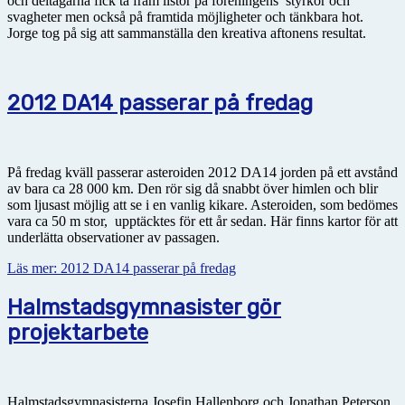
och deltagarna fick ta fram listor på föreningens styrkor och
svagheter men också på framtida möjligheter och tänkbara hot.
Jorge tog på sig att sammanställa den kreativa aftonens resultat.
2012 DA14 passerar på fredag
På fredag kväll passerar asteroiden 2012 DA14 jorden på ett avstånd
av bara ca 28 000 km. Den rör sig då snabbt över himlen och blir
som ljusast möjlig att se i en vanlig kikare. Asteroiden, som bedömes
vara ca 50 m stor, upptäcktes för ett år sedan. Här finns kartor för att
underlätta observationer av passagen.
Läs mer: 2012 DA14 passerar på fredag
Halmstadsgymnasister gör
projektarbete
Halmstadsgymnasisterna Josefin Hallenborg och Jonathan Peterson