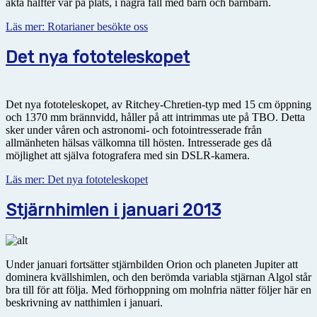
äkta hälfter var på plats, i några fall med barn och barnbarn.
Läs mer: Rotarianer besökte oss
Det nya fototeleskopet
Det nya fototeleskopet, av Ritchey-Chretien-typ med 15 cm öppning
och 1370 mm brännvidd, håller på att intrimmas ute på TBO. Detta
sker under våren och astronomi- och fotointresserade från
allmänheten hälsas välkomna till hösten. Intresserade ges då
möjlighet att själva fotografera med sin DSLR-kamera.
Läs mer: Det nya fototeleskopet
Stjärnhimlen i januari 2013
Under januari fortsätter stjärnbilden Orion och planeten Jupiter att
dominera kvällshimlen, och den berömda variabla stjärnan Algol står
bra till för att följa. Med förhoppning om molnfria nätter följer här en
beskrivning av natthimlen i januari.