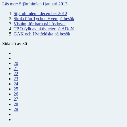
Läs mer: Stjärnhimlen i januari 2013
Stjärnhimlen i december 2012
Skola från Tychos Hven på besök
Visning för barn på höstlovet
TBO fyllt av aktiviteter på ADoN
GAK och Hvitfeldska på besök
Sida 25 av 36
20
21
22
23
24
25
26
27
28
29