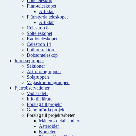
Låneteleskop
Finn-teleskopet
Artiklar
Fjärrstyrda teleskopet
Artiklar
Celestron 8
Solteleskopet
Radioteleskopet
Celestron 14
Latinrefraktorn
Dobsonteleskop
Intressegrupper
Sektioner
Astrofotogruppen
Solgruppen
Vägastronomigruppen
Fjärrobservationer
Vad är det?
Info till lärare
Förslag till projekt
Genomförda projekt
Förslag till projektarbeten
Månen - detaljstudier
Asteroider
Kometer