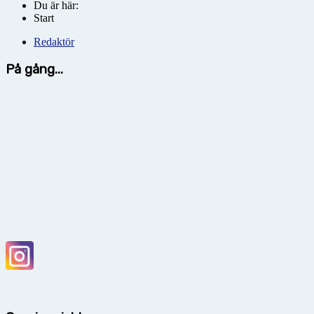
Du är här:
Start
Redaktör
På gång...