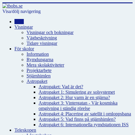
Visa/dölj navigering
Hem
Visningar
Visningar och bokningar
Vägbeskrivning
Tidare visningar
För skolor
Information
Rymdungarna
Mera skolaktiviteter
Projektarbete
Stjärnhimlen
Astropaket
Astropaket: Vad är det?
Astropaket 1: Simulering av solsystemet
Astropaket 2: Hur varm är en stjärna?
Astropaket 3: Vintergatan - Vår kosmiska
omgivning i ständig rörelse
Astropaket 4: Placering av satellit i omloppsbana
Astropaket 5: Vad finns på stjärnhimlen?
Astropaket 6: Internationella rymdstationen ISS
Teleskopen