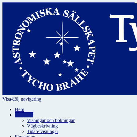
Visa/dölj navigering
Hem
Visningar
Visningar och bokningar
Vägbeskrivning
Tidare visningar
För skolor