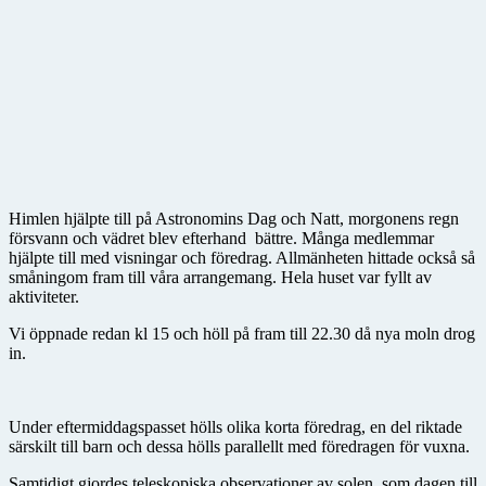
Himlen hjälpte till på Astronomins Dag och Natt, morgonens regn
försvann och vädret blev efterhand bättre. Många medlemmar
hjälpte till med visningar och föredrag. Allmänheten hittade också så
småningom fram till våra arrangemang. Hela huset var fyllt av
aktiviteter.
Vi öppnade redan kl 15 och höll på fram till 22.30 då nya moln drog
in.
Under eftermiddagspasset hölls olika korta föredrag, en del riktade
särskilt till barn och dessa hölls parallellt med föredragen för vuxna.
Samtidigt gjordes teleskopiska observationer av solen, som dagen till