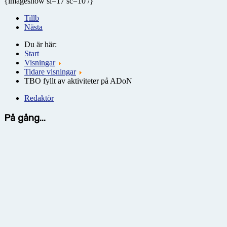
{imageshow sl=17 sc=10 /}
Tillb
Nästa
Du är här:
Start
Visningar
Tidare visningar
TBO fyllt av aktiviteter på ADoN
Redaktör
På gång...