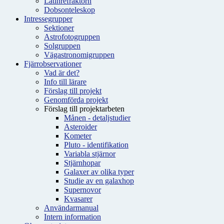
Latinrefraktorn
Dobsonteleskop
Intressegrupper
Sektioner
Astrofotogruppen
Solgruppen
Vägastronomigruppen
Fjärrobservationer
Vad är det?
Info till lärare
Förslag till projekt
Genomförda projekt
Förslag till projektarbeten
Månen - detaljstudier
Asteroider
Kometer
Pluto - identifikation
Variabla stjärnor
Stjärnhopar
Galaxer av olika typer
Studie av en galaxhop
Supernovor
Kvasarer
Användarmanual
Intern information