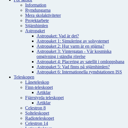
Information
Rymdungarna
Mera skolaktiviteter
Projektarbete
Stjärnhimlen
Astropaket
Astropaket: Vad är det?
Astropaket 1: Simulering av solsystemet
Astropaket 2: Hur varm är en stjärna?
Astropaket 3: Vintergatan - Vår kosmiska
omgivning i ständig rörelse
Astropaket 4: Placering av satellit i omloppsbana
Astropaket 5: Vad finns på stjärnhimlen?
Astropaket 6: Internationella rymdstationen ISS
Teleskopen
Låneteleskop
Finn-teleskopet
Artiklar
Fjärrstyrda teleskopet
Artiklar
Celestron 8
Solteleskopet
Radioteleskopet
Celestron 14