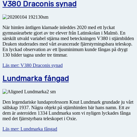
V380 Draconis synad
När himlen äntligen klarnade inleddes 2020 med ett lyckat
gymnasiearbete gjort av tre elever från Latin­skolan i Malmö. En
särskilt utvald variabel stjärna med beteckningen V380 i stjärnbilden
Draken studerades med vårt avancerade fjärrstyrningsbara teleskop.
En lyckad observation av ett ljusminimum kunde fångas på drygt
130 bilder tagna under tre timmar.
Läs mer: V380 Draconis synad
Lundmarka fångad
Den legendariske lundaprofessorn Knut Lundmark grundade ju vårt
sällskap 1937. Några objekt på stjärnhimlen bär hans namn. Ett av
dem är asteroiden 1334 Lundmarka som vi nyligen lyckades fånga
med det fjärrstyrbara teleskopet i Oxie.
Läs mer: Lundmarka fångad