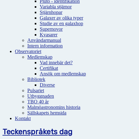
Pluto - identifikation
Variabla stjärnor
Stjärnhopar
Galaxer av olika typer
Studie av en galaxhop
Supernovor
Kvasarer
Användarmanual
Intern information
Observatoriet
Medlemskap
Vad innebär det?
Certifikat
Ansök om medlemskap
Bibliotek
Diverse
Pulsariet
Utbyggnaden
TBO 40 år
Malmöastronomins historia
Sällskapets hemsida
Kontakt
Teckenspråkets dag