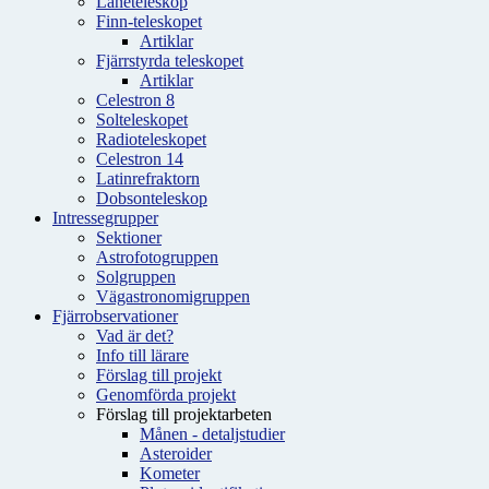
Låneteleskop
Finn-teleskopet
Artiklar
Fjärrstyrda teleskopet
Artiklar
Celestron 8
Solteleskopet
Radioteleskopet
Celestron 14
Latinrefraktorn
Dobsonteleskop
Intressegrupper
Sektioner
Astrofotogruppen
Solgruppen
Vägastronomigruppen
Fjärrobservationer
Vad är det?
Info till lärare
Förslag till projekt
Genomförda projekt
Förslag till projektarbeten
Månen - detaljstudier
Asteroider
Kometer