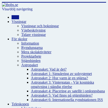
Visa/dölj navigering
Hem
Visningar
Visningar och bokningar
Vägbeskrivning
Tidare visningar
För skolor
Information
Rymdungarna
Mera skolaktiviteter
Projektarbete
Stjärnhimlen
Astropaket
Astropaket: Vad är det?
Astropaket 1: Simulering av solsystemet
Astropaket 2: Hur varm är en stjärna?
Astropaket 3: Vintergatan - Vår kosmiska
omgivning i ständig rörelse
Astropaket 4: Placering av satellit i omloppsbana
Astropaket 5: Vad finns på stjärnhimlen?
Astropaket 6: Internationella rymdstationen ISS
Teleskopen