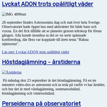
Lyckat ADON trots opålitligt väder
28 september firades Astronomins dag och natt över hela Sverige.
Observatoriet hade öppet hus med aktiviteter för både barn och
vuxna. En del fick tillfälle att se planeter genom teleskop för första
gången. Alla kunde inomhus ta del av en serie spännade
kortföredrag, där flera var kopplade till årets tema "Räkna
stjärnorna".
Läs mer: Lyckat ADON trots opålitligt väder
Höstdagjämning - årstiderna
På måndag den 23 september är det höstdagjämning. Få en tre
minuters video-dos av astronomi och ta reda på varför vi har årstider,
och hur det är med vårdagjämning, sommarsolstånd,
höstdagjämning och vintersolstånd.
Perseiderna på observatoriet