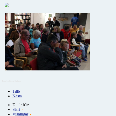
Free Lightbox Gallery
Tillb
Nästa
Du är här:
Start
Visningar