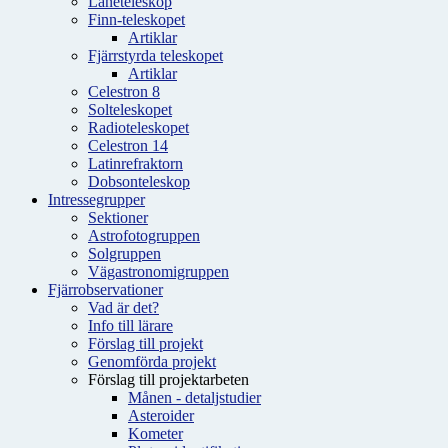
Låneteleskop
Finn-teleskopet
Artiklar
Fjärrstyrda teleskopet
Artiklar
Celestron 8
Solteleskopet
Radioteleskopet
Celestron 14
Latinrefraktorn
Dobsonteleskop
Intressegrupper
Sektioner
Astrofotogruppen
Solgruppen
Vägastronomigruppen
Fjärrobservationer
Vad är det?
Info till lärare
Förslag till projekt
Genomförda projekt
Förslag till projektarbeten
Månen - detaljstudier
Asteroider
Kometer