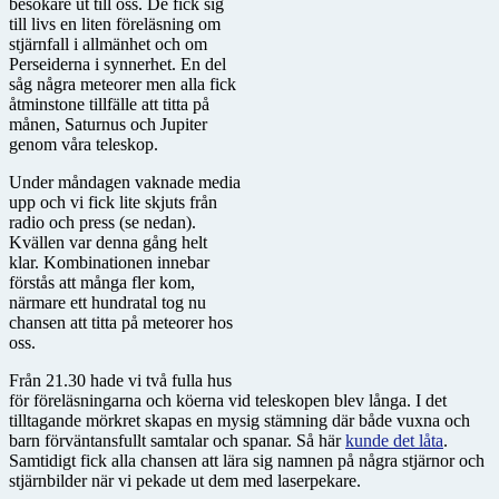
besökare ut till oss. De fick sig
till livs en liten föreläsning om
stjärnfall i allmänhet och om
Perseiderna i synnerhet. En del
såg några meteorer men alla fick
åtminstone tillfälle att titta på
månen, Saturnus och Jupiter
genom våra teleskop.
Under måndagen vaknade media
upp och vi fick lite skjuts från
radio och press (se nedan).
Kvällen var denna gång helt
klar. Kombina­tionen innebar
förstås att många fler kom,
närmare ett hundratal tog nu
chansen att titta på meteorer hos
oss.
Från 21.30 hade vi två fulla hus
för föreläsningarna och köerna vid teleskopen blev långa. I det
tilltagande mörkret skapas en mysig stämning där både vuxna och
barn förväntansfullt samtalar och spanar. Så här
kunde det låta
.
Samtidigt fick alla chansen att lära sig namnen på några stjärnor och
stjärnbilder när vi pekade ut dem med laserpekare.