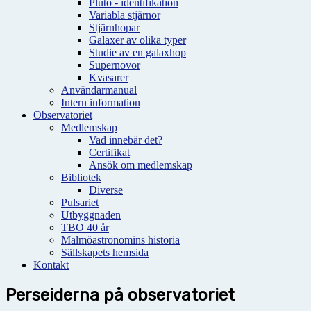
Pluto - identifikation
Variabla stjärnor
Stjärnhopar
Galaxer av olika typer
Studie av en galaxhop
Supernovor
Kvasarer
Användarmanual
Intern information
Observatoriet
Medlemskap
Vad innebär det?
Certifikat
Ansök om medlemskap
Bibliotek
Diverse
Pulsariet
Utbyggnaden
TBO 40 år
Malmöastronomins historia
Sällskapets hemsida
Kontakt
Perseiderna på observatoriet