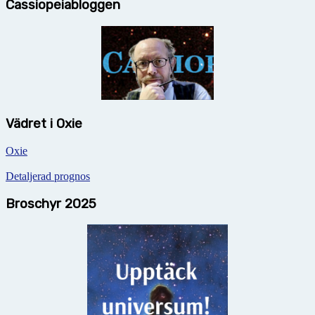
Cassiopeiabloggen
Vädret i Oxie
Oxie
Detaljerad prognos
Broschyr 2025