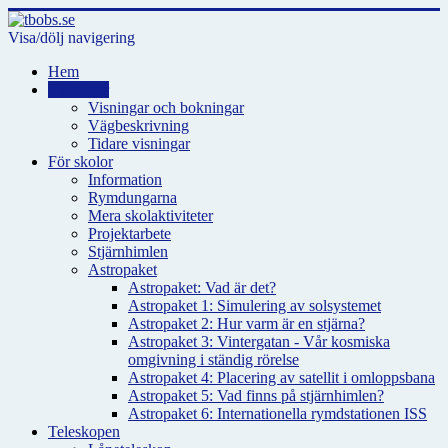
Visa/dölj navigering
Hem
Visningar
Visningar och bokningar
Vägbeskrivning
Tidare visningar
För skolor
Information
Rymdungarna
Mera skolaktiviteter
Projektarbete
Stjärnhimlen
Astropaket
Astropaket: Vad är det?
Astropaket 1: Simulering av solsystemet
Astropaket 2: Hur varm är en stjärna?
Astropaket 3: Vintergatan - Vår kosmiska
omgivning i ständig rörelse
Astropaket 4: Placering av satellit i omloppsbana
Astropaket 5: Vad finns på stjärnhimlen?
Astropaket 6: Internationella rymdstationen ISS
Teleskopen