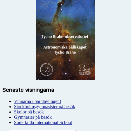
Senaste visningarna
Vinnarna i barntävlingen!
Stockholmsgymnasister på besök
Skolor på besök
Gymnasier på besök
Söderkulla International School