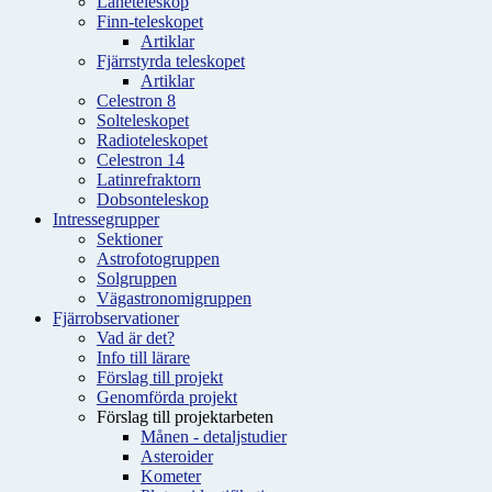
Låneteleskop
Finn-teleskopet
Artiklar
Fjärrstyrda teleskopet
Artiklar
Celestron 8
Solteleskopet
Radioteleskopet
Celestron 14
Latinrefraktorn
Dobsonteleskop
Intressegrupper
Sektioner
Astrofotogruppen
Solgruppen
Vägastronomigruppen
Fjärrobservationer
Vad är det?
Info till lärare
Förslag till projekt
Genomförda projekt
Förslag till projektarbeten
Månen - detaljstudier
Asteroider
Kometer