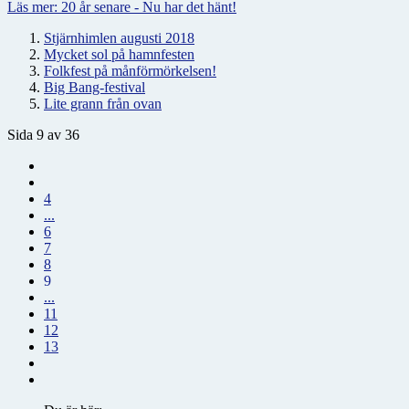
Läs mer: 20 år senare - Nu har det hänt!
Stjärnhimlen augusti 2018
Mycket sol på hamnfesten
Folkfest på månförmörkelsen!
Big Bang-festival
Lite grann från ovan
Sida 9 av 36
4
...
6
7
8
9
...
11
12
13