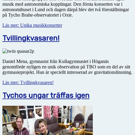
musik med astro­no­miska kopplingar. Den första konserten var i
astronomihuset i Lund och dagen därpå blev det två föreställningar
på Tycho Brahe-observatoriet i Oxie.
Läs mer: Unika musikkonserter
Tvillingkvasaren!
Daniel Mena, gymnasist från Kullagymnasiet i Höganäs
genomförde nyligen en unik observation på TBO som en del av sitt
gymnasieprojekt. Han är speciellt intresserad av gravitationslinsning.
Läs mer: Tvillingkvasaren!
Tychos ungar träffas igen