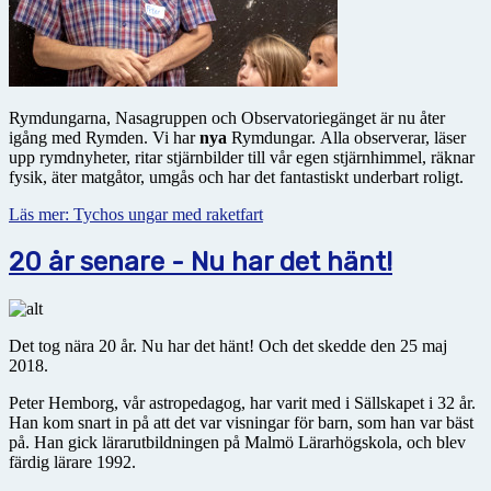
Rymdungarna, Nasagruppen och Observatoriegänget är nu åter
igång med Rymden. Vi har
nya
Rymdungar. Alla observerar, läser
upp rymdnyheter, ritar stjärnbilder till vår egen stjärnhimmel, räknar
fysik, äter matgåtor, umgås och har det fantastiskt underbart roligt.
Läs mer: Tychos ungar med raketfart
20 år senare - Nu har det hänt!
Det tog nära 20 år. Nu har det hänt! Och det skedde den 25 maj
2018.
Peter Hemborg, vår astropedagog, har varit med i Sällskapet i 32 år.
Han kom snart in på att det var visningar för barn, som han var bäst
på. Han gick lärarutbildningen på Malmö Lärarhögskola, och blev
färdig lärare 1992.