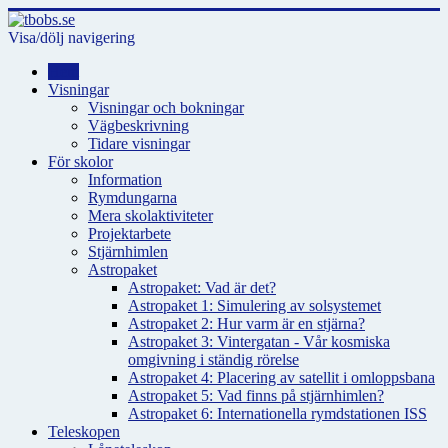
Visa/dölj navigering
Hem
Visningar
Visningar och bokningar
Vägbeskrivning
Tidare visningar
För skolor
Information
Rymdungarna
Mera skolaktiviteter
Projektarbete
Stjärnhimlen
Astropaket
Astropaket: Vad är det?
Astropaket 1: Simulering av solsystemet
Astropaket 2: Hur varm är en stjärna?
Astropaket 3: Vintergatan - Vår kosmiska
omgivning i ständig rörelse
Astropaket 4: Placering av satellit i omloppsbana
Astropaket 5: Vad finns på stjärnhimlen?
Astropaket 6: Internationella rymdstationen ISS
Teleskopen