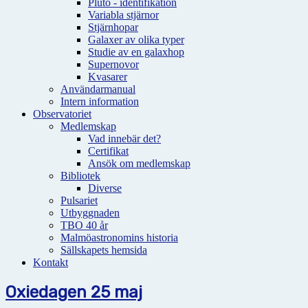
Pluto - identifikation
Variabla stjärnor
Stjärnhopar
Galaxer av olika typer
Studie av en galaxhop
Supernovor
Kvasarer
Användarmanual
Intern information
Observatoriet
Medlemskap
Vad innebär det?
Certifikat
Ansök om medlemskap
Bibliotek
Diverse
Pulsariet
Utbyggnaden
TBO 40 år
Malmöastronomins historia
Sällskapets hemsida
Kontakt
Oxiedagen 25 maj