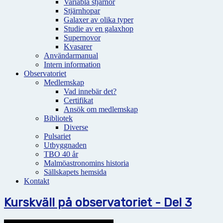
Variabla stjärnor
Stjärnhopar
Galaxer av olika typer
Studie av en galaxhop
Supernovor
Kvasarer
Användarmanual
Intern information
Observatoriet
Medlemskap
Vad innebär det?
Certifikat
Ansök om medlemskap
Bibliotek
Diverse
Pulsariet
Utbyggnaden
TBO 40 år
Malmöastronomins historia
Sällskapets hemsida
Kontakt
Kurskväll på observatoriet - Del 3