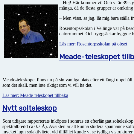
– Hej! Här kommer vi! Och vi är 39 styc
många, då de flesta grupper är omkring
– Men visst, sa jag, låt mig bara ställa 
Rosentorpsskolan i Vellinge var på besö
datorrummet. Och ryggsäckar byggde berg
Läs mer: Rosentorpsskolan på obset
Meade-teleskopet till
Meade-teleskopet finns nu på sin vanliga plats efter ett långt uppehåll
som det skall, men inte riktigt som vi vill ha det.
Läs mer: Meade-teleskopet tillbaka
Nytt solteleskop
Som tidigare rapporterats inköptes i somras ett efterlängtat soltelesk
spektralbredd ca 0.7 Å). Avsikten är att kunna studera spännande sol
mycket lugn solaktivitetet vid tillfället kunde vi se tydliga ytstruktu