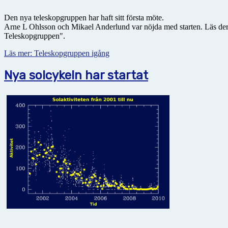
Den nya teleskopgruppen har haft sitt första möte.
Arne L Ohlsson och Mikael Anderlund var nöjda med starten. Läs de
Teleskopgruppen".
Läs mer: Teleskopgruppen igång
Nya solcykeln har startat