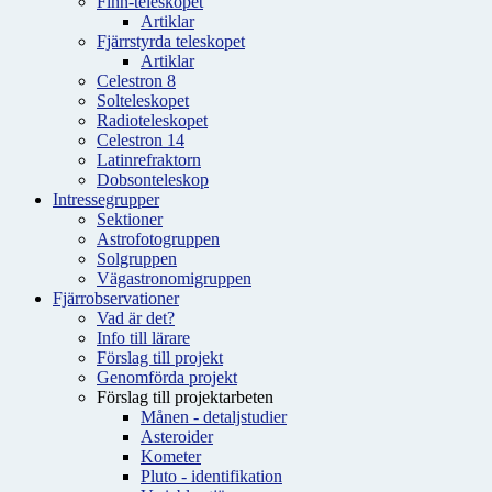
Finn-teleskopet
Artiklar
Fjärrstyrda teleskopet
Artiklar
Celestron 8
Solteleskopet
Radioteleskopet
Celestron 14
Latinrefraktorn
Dobsonteleskop
Intressegrupper
Sektioner
Astrofotogruppen
Solgruppen
Vägastronomigruppen
Fjärrobservationer
Vad är det?
Info till lärare
Förslag till projekt
Genomförda projekt
Förslag till projektarbeten
Månen - detaljstudier
Asteroider
Kometer
Pluto - identifikation