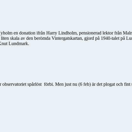
holm en donation ifrån Harry Lindholm, pensionerad lektor från Malm
 liten skala av den berömda Vintergatskartan, gjord på 1940-talet på Lu
, Knut Lundmark.
r observatoriet spårlöst
förbi. Men just nu (6 feb) är det plogat och fin