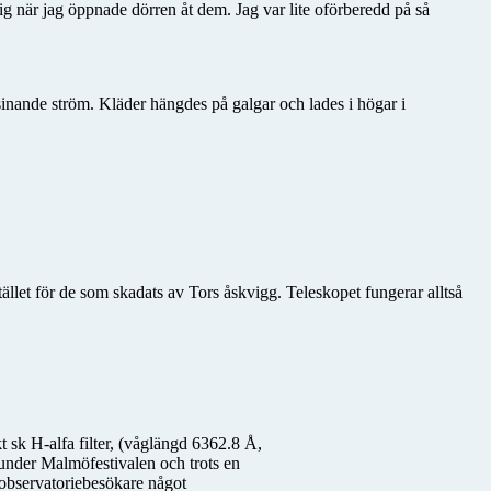
g när jag öppnade dörren åt dem. Jag var lite oförberedd på så
sinande ström. Kläder hängdes på galgar och lades i högar i
tället för de som skadats av Tors åskvigg. Teleskopet fungerar alltså
t sk H-alfa filter, (våglängd 6362.8 Å,
 under Malmöfestivalen och trots en
a observatoriebesökare något