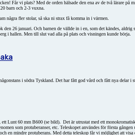
ken! Får vi plats? Med de orden hälsade den ena av de två lärare på mi
 20 barn och 2-3 vuxna.
fram några fler stolar, så ska ni strax få komma in i värmen.
k den 26 januari. Och barnen de vällde in i en, som det kändes, aldrig 
 i hallen. Men till slut vad alla på plats och visningen kunde börja.
baka
 någonstans i södra Tyskland. Det har fått god vård och fått nya delar i s
op, ett Lunt 60 mm B600 (se bild). Det är utrustat med ett monokromatisk
fenomen som protuberanser, etc. Teleskopet användes för första gången
rer och en mindre protuberans. Med detta teleskop får vi möjlighet att vis