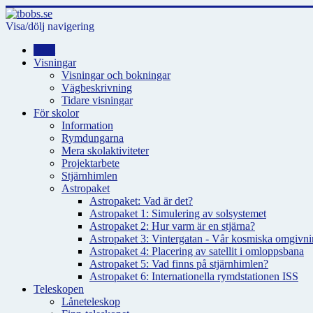
Visa/dölj navigering
Hem
Visningar
Visningar och bokningar
Vägbeskrivning
Tidare visningar
För skolor
Information
Rymdungarna
Mera skolaktiviteter
Projektarbete
Stjärnhimlen
Astropaket
Astropaket: Vad är det?
Astropaket 1: Simulering av solsystemet
Astropaket 2: Hur varm är en stjärna?
Astropaket 3: Vintergatan - Vår kosmiska omgivnin
Astropaket 4: Placering av satellit i omloppsbana
Astropaket 5: Vad finns på stjärnhimlen?
Astropaket 6: Internationella rymdstationen ISS
Teleskopen
Låneteleskop