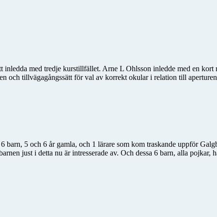
inledda med tredje kurstillfället. Arne L Ohlsson inledde med en kort rep
och tillvägagångssätt för val av korrekt okular i relation till aperturen
 6 barn, 5 och 6 år gamla, och 1 lärare som kom traskande uppför Galgba
arnen just i detta nu är intresserade av. Och dessa 6 barn, alla pojkar, 