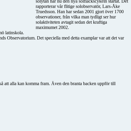
solytan har nu den nya solfläckscykeln startat. Det
rapporterar vår flitige solobservatör, Lars-Åke
Truedsson. Han har sedan 2001 gjort över 1700
observationer, från vilka man tydligt ser hur
solaktiviteten avtagit sedan det kraftiga
maximumet 2002.
ö latinskola.
nds Observatorium. Det speciella med detta examplar var att det var
t så att alla kan komma fram. Även den branta backen uppför till