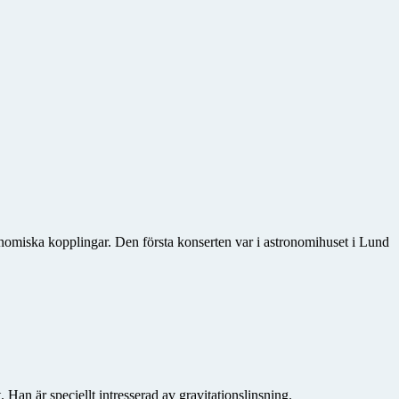
o­miska kopplingar. Den första konserten var i astronomihuset i Lund
n är speciellt intresserad av gravitationslinsning.