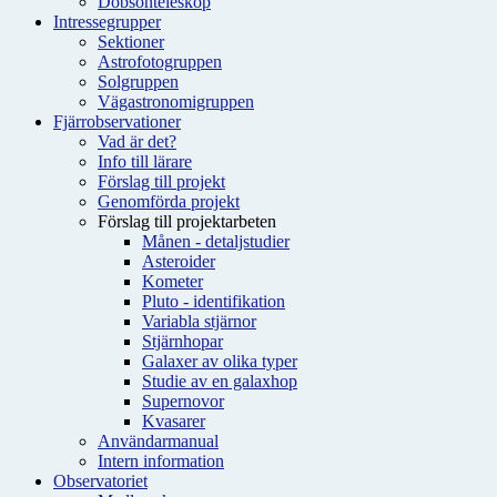
Dobsonteleskop
Intressegrupper
Sektioner
Astrofotogruppen
Solgruppen
Vägastronomigruppen
Fjärrobservationer
Vad är det?
Info till lärare
Förslag till projekt
Genomförda projekt
Förslag till projektarbeten
Månen - detaljstudier
Asteroider
Kometer
Pluto - identifikation
Variabla stjärnor
Stjärnhopar
Galaxer av olika typer
Studie av en galaxhop
Supernovor
Kvasarer
Användarmanual
Intern information
Observatoriet