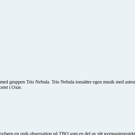
 med gruppen Trio Nebula. Trio Nebula tonsätter egen musik med astro­n
riet i Oxie.
gen en unik observation på TBO som en del av sitt gymnasieprojekt. Ha