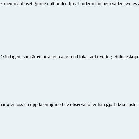
t men månljuset gjorde natthimlen ljus. Under måndagskvällen syntes 
edagen, som är ett arrangemang med lokal anknytning. Solteleskopet var
har givit oss en uppdatering med de observationer han gjort de senaste 