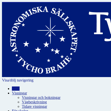
Visa/dölj navigering
Hem
Visningar
Visningar och bokningar
Vägbeskrivning
Tidare visningar
För skolor