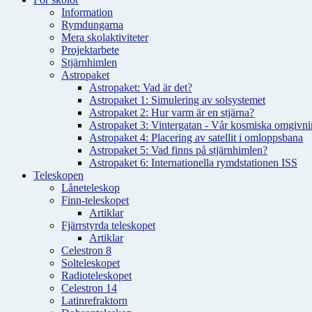
Information
Rymdungarna
Mera skolaktiviteter
Projektarbete
Stjärnhimlen
Astropaket
Astropaket: Vad är det?
Astropaket 1: Simulering av solsystemet
Astropaket 2: Hur varm är en stjärna?
Astropaket 3: Vintergatan - Vår kosmiska omgivnin
Astropaket 4: Placering av satellit i omloppsbana
Astropaket 5: Vad finns på stjärnhimlen?
Astropaket 6: Internationella rymdstationen ISS
Teleskopen
Låneteleskop
Finn-teleskopet
Artiklar
Fjärrstyrda teleskopet
Artiklar
Celestron 8
Solteleskopet
Radioteleskopet
Celestron 14
Latinrefraktorn