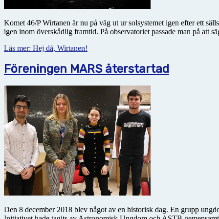
Komet 46/P Wirtanen är nu på väg ut ur solsystemet igen efter ett säll
igen inom överskådlig framtid. På observatoriet passade man på att sä
Läs mer: Hej då, Wirtanen!
Föreningen MARS återstartad
Den 8 december 2018 blev något av en historisk dag. En grupp ung
Initiativet hade tagits av Astronomisk Ungdom och ASTB gemensamt