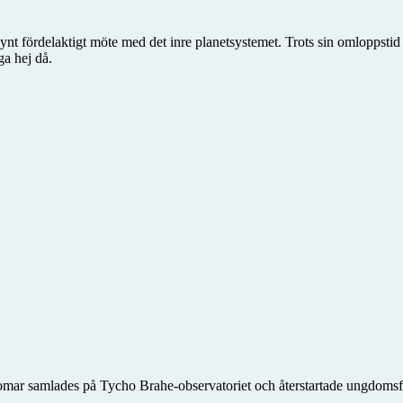
synt fördelaktigt möte med det inre planetsystemet. Trots sin omloppstid
ga hej då.
domar samlades på Tycho Brahe-observatoriet och återstartade ungdo
.