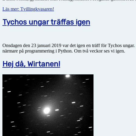
Läs mer: Tvillingkvasaren!
Tychos ungar träffas igen
Onsdagen den 23 januari 2019 var det igen en träff för Tychos ungar
närmare på programmering i Python. Om två veckor ses vi igen.
Hej då, Wirtanen!