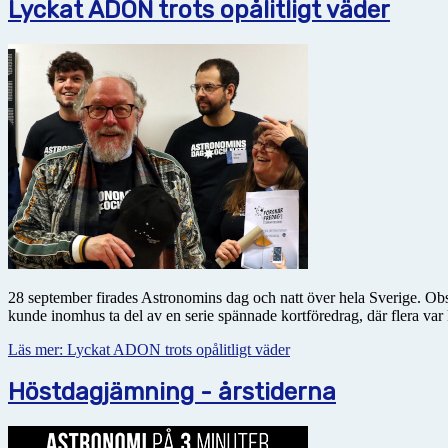
Lyckat ADON trots opålitligt väder
28 september firades Astronomins dag och natt över hela Sverige. Obser
kunde inomhus ta del av en serie spännade kortföredrag, där flera var 
Läs mer: Lyckat ADON trots opålitligt väder
Höstdagjämning - årstiderna