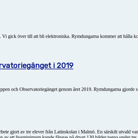
 gick över till att bli elektroniska. Rymdungarna kommer att hålla kol
atoriegänget i 2019
uppen och Observatoriegänget genom året 2019. Rymdungarna gjorde s
ete gjort av tre elever från Latin­skolan i Malmö. En särskilt utvald v
on av ett ljusminimum kunde fångas på drygt 130 bilder tagna under tre