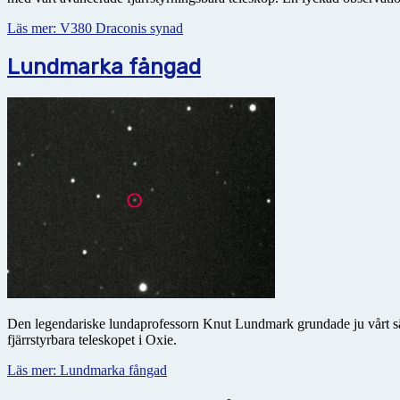
Läs mer: V380 Draconis synad
Lundmarka fångad
Den legendariske lundaprofessorn Knut Lundmark grundade ju vårt sä
fjärrstyrbara teleskopet i Oxie.
Läs mer: Lundmarka fångad