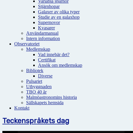
Variabla stjärnor
Stjärnhopar
Galaxer av olika typer
Studie av en galaxhop
Supernovor
Kvasarer
Användarmanual
Intern information
Observatoriet
Medlemskap
Vad innebär det?
Certifikat
Ansök om medlemskap
Bibliotek
Diverse
Pulsariet
Utbyggnaden
TBO 40 år
Malmöastronomins historia
Sällskapets hemsida
Kontakt
Teckenspråkets dag