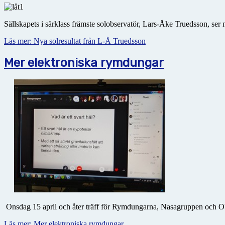
Sällskapets i särklass främste solobservatör, Lars-Åke Truedsson, ser 
Läs mer: Nya solresultat från L-Å Truedsson
Mer elektroniska rymdungar
Onsdag 15 april och åter träff för Rymdungarna, Nasagruppen och O
Läs mer: Mer elektroniska rymdungar