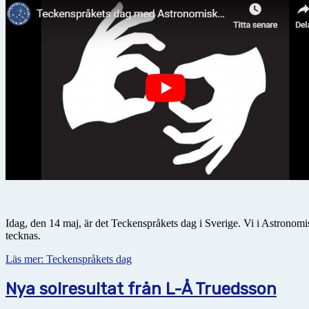
Idag, den 14 maj, är det Teckenspråkets dag i Sverige. Vi i Astronomis
tecknas.
Läs mer: Teckenspråkets dag
Nya solresultat från L-Å Truedsson