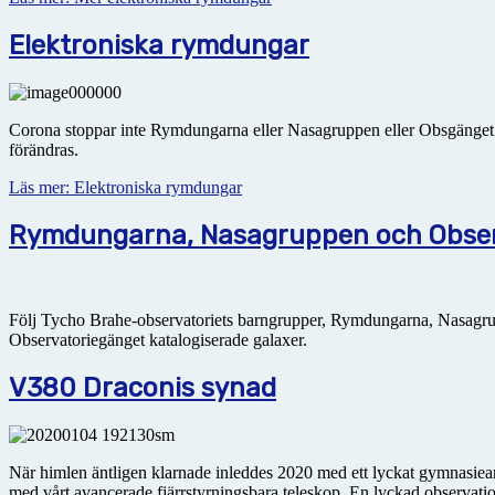
Elektroniska rymdungar
Corona stoppar inte Rymdungarna eller Nasagruppen eller Obsgänget. Vi
förändras.
Läs mer: Elektroniska rymdungar
Rymdungarna, Nasagruppen och Observ
Följ Tycho Brahe-observatoriets barngrupper, Rymdungarna, Nasagr
Observatoriegänget katalogiserade galaxer.
V380 Draconis synad
När himlen äntligen klarnade inleddes 2020 med ett lyckat gymnasiearb
med vårt avancerade fjärrstyrningsbara teleskop. En lyckad observati