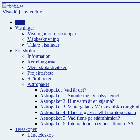
Visa/dölj navigering
Hem
Visningar
Visningar och bokningar
Vägbeskrivning
Tidare visningar
För skolor
Information
Rymdungarna
Mera skolaktiviteter
Projektarbete
Stjärnhimlen
Astropaket
Astropaket: Vad är det?
Astropaket 1: Simulering av solsystemet
Astropaket 2: Hur varm är en stjärna?
Astropaket 3: Vintergatan - Vår kosmiska omgivnin
Astropaket 4: Placering av satellit i omloppsbana
Astropaket 5: Vad finns på stjärnhimlen?
Astropaket 6: Internationella rymdstationen ISS
Teleskopen
Låneteleskop