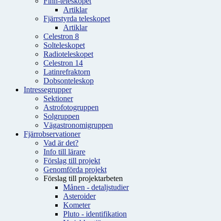
Finn-teleskopet
Artiklar
Fjärrstyrda teleskopet
Artiklar
Celestron 8
Solteleskopet
Radioteleskopet
Celestron 14
Latinrefraktorn
Dobsonteleskop
Intressegrupper
Sektioner
Astrofotogruppen
Solgruppen
Vägastronomigruppen
Fjärrobservationer
Vad är det?
Info till lärare
Förslag till projekt
Genomförda projekt
Förslag till projektarbeten
Månen - detaljstudier
Asteroider
Kometer
Pluto - identifikation