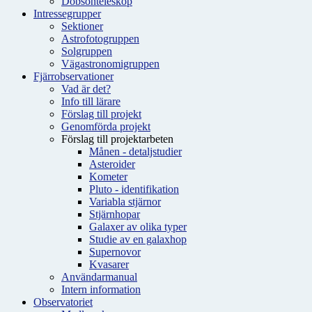
Dobsonteleskop
Intressegrupper
Sektioner
Astrofotogruppen
Solgruppen
Vägastronomigruppen
Fjärrobservationer
Vad är det?
Info till lärare
Förslag till projekt
Genomförda projekt
Förslag till projektarbeten
Månen - detaljstudier
Asteroider
Kometer
Pluto - identifikation
Variabla stjärnor
Stjärnhopar
Galaxer av olika typer
Studie av en galaxhop
Supernovor
Kvasarer
Användarmanual
Intern information
Observatoriet