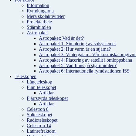
Information
Rymdungarna
Mera skolaktiviteter
Projektarbete
Stjärnhimlen
Astropaket
Astropaket: Vad är det?
Astropaket 1: Simulering av solsystemet
Astropaket 2: Hur varm är en stjärna?
Astropaket 3: Vintergatan - Vår kosmiska omgivnin
Astropaket 4: Placering av satellit i omloppsbana
Astropaket 5: Vad finns på stjärnhimlen?
Astropaket 6: Internationella rymdstationen ISS
Teleskopen
Låneteleskop
Finn-teleskopet
Artiklar
Fjärrstyrda teleskopet
Artiklar
Celestron 8
Solteleskopet
Radioteleskopet
Celestron 14
Latinrefraktorn