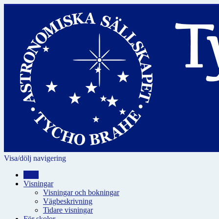
Visa/dölj navigering
Hem
Visningar
Visningar och bokningar
Vägbeskrivning
Tidare visningar
För skolor