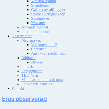
Variabla stjärnor
Stjärnhopar
Galaxer av olika typer
Studie av en galaxhop
Supernovor
Kvasarer
Användarmanual
Intern information
Observatoriet
Medlemskap
Vad innebär det?
Certifikat
Ansök om medlemskap
Bibliotek
Diverse
Pulsariet
Utbyggnaden
TBO 40 år
Malmöastronomins historia
Sällskapets hemsida
Kontakt
Eros observerad