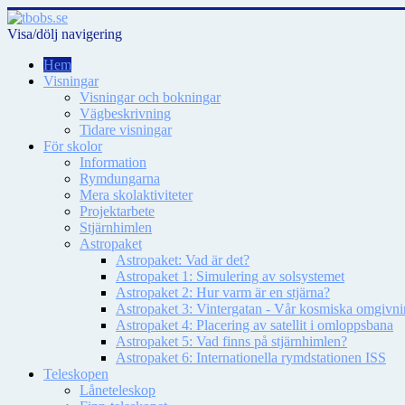
Visa/dölj navigering
Hem
Visningar
Visningar och bokningar
Vägbeskrivning
Tidare visningar
För skolor
Information
Rymdungarna
Mera skolaktiviteter
Projektarbete
Stjärnhimlen
Astropaket
Astropaket: Vad är det?
Astropaket 1: Simulering av solsystemet
Astropaket 2: Hur varm är en stjärna?
Astropaket 3: Vintergatan - Vår kosmiska omgivnin
Astropaket 4: Placering av satellit i omloppsbana
Astropaket 5: Vad finns på stjärnhimlen?
Astropaket 6: Internationella rymdstationen ISS
Teleskopen
Låneteleskop