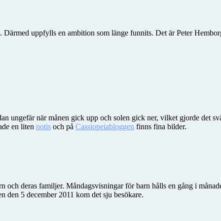
a. Därmed uppfylls en ambition som länge funnits. Det är Peter Hemborg
an ungefär när månen gick upp och solen gick ner, vilket gjorde det sv
ade en liten
notis
och på
Cassiopeiabloggen
finns fina bilder.
arn och deras familjer. Måndagsvisningar för barn hålls en gång i måna
gen den 5 december 2011 kom det sju besökare.