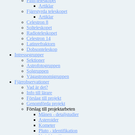
Finn-teleskopet
Artiklar
Fjärrstyrda teleskopet
Artiklar
Celestron 8
Solteleskopet
Radioteleskopet
Celestron 14
Latinrefraktorn
Dobsonteleskop
Intressegrupper
Sektioner
Astrofotogruppen
Solgruppen
Vägastronomigruppen
Fjärrobservationer
Vad är det?
Info till lärare
Förslag till projekt
Genomförda projekt
Förslag till projektarbeten
Månen - detaljstudier
Asteroider
Kometer
Pluto - identifikation