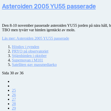
Asteroiden 2005 YU55 passerade
Den 8-10 november passerade asteroiden YU55 jorden på nära håll, ba
TBO men tyvärr var himlen igentäckt av moln.
Läs mer: Asteroiden 2005 YU55 passerade
Höstlov i rymden
PRYO på observatoriet
Stjärnhimlen i oktober
Supernovan i M101
Satelliten gav massmediaeko
Sida 30 av 36
25
26
27
28
29