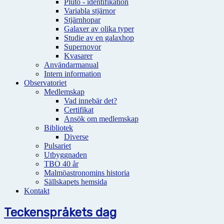
Pluto - identifikation
Variabla stjärnor
Stjärnhopar
Galaxer av olika typer
Studie av en galaxhop
Supernovor
Kvasarer
Användarmanual
Intern information
Observatoriet
Medlemskap
Vad innebär det?
Certifikat
Ansök om medlemskap
Bibliotek
Diverse
Pulsariet
Utbyggnaden
TBO 40 år
Malmöastronomins historia
Sällskapets hemsida
Kontakt
Teckenspråkets dag