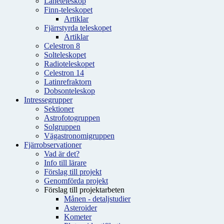
Låneteleskop
Finn-teleskopet
Artiklar
Fjärrstyrda teleskopet
Artiklar
Celestron 8
Solteleskopet
Radioteleskopet
Celestron 14
Latinrefraktorn
Dobsonteleskop
Intressegrupper
Sektioner
Astrofotogruppen
Solgruppen
Vägastronomigruppen
Fjärrobservationer
Vad är det?
Info till lärare
Förslag till projekt
Genomförda projekt
Förslag till projektarbeten
Månen - detaljstudier
Asteroider
Kometer