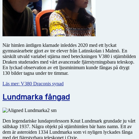
När himlen äntligen klarnade inleddes 2020 med ett lyckat
gymnasiearbete gjort av tre elever från Latin­skolan i Malmö. En
särskilt utvald variabel stjärna med beteckningen V380 i stjärnbilden
Draken studerades med vårt avancerade fjärrstyrningsbara teleskop.
En lyckad observation av ett ljusminimum kunde fångas på drygt
130 bilder tagna under tre timmar.
Läs mer: V380 Draconis synad
Lundmarka fångad
Den legendariske lundaprofessorn Knut Lundmark grundade ju vårt
sällskap 1937. Några objekt på stjärnhimlen bär hans namn. Ett av
dem är asteroiden 1334 Lundmarka som vi nyligen lyckades fånga
med det fjärrstyrbara teleskopet i Oxie.