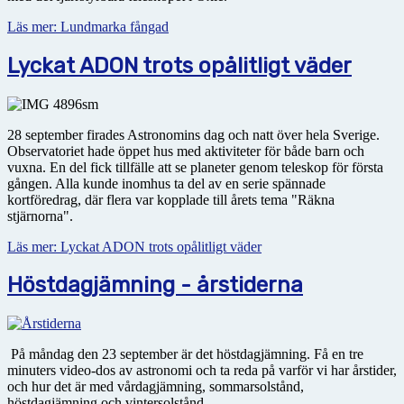
Läs mer: Lundmarka fångad
Lyckat ADON trots opålitligt väder
28 september firades Astronomins dag och natt över hela Sverige.
Observatoriet hade öppet hus med aktiviteter för både barn och
vuxna. En del fick tillfälle att se planeter genom teleskop för första
gången. Alla kunde inomhus ta del av en serie spännade
kortföredrag, där flera var kopplade till årets tema "Räkna
stjärnorna".
Läs mer: Lyckat ADON trots opålitligt väder
Höstdagjämning - årstiderna
På måndag den 23 september är det höstdagjämning. Få en tre
minuters video-dos av astronomi och ta reda på varför vi har årstider,
och hur det är med vårdagjämning, sommarsolstånd,
höstdagjämning och vintersolstånd.