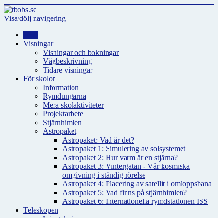
Visa/dölj navigering
Hem
Visningar
Visningar och bokningar
Vägbeskrivning
Tidare visningar
För skolor
Information
Rymdungarna
Mera skolaktiviteter
Projektarbete
Stjärnhimlen
Astropaket
Astropaket: Vad är det?
Astropaket 1: Simulering av solsystemet
Astropaket 2: Hur varm är en stjärna?
Astropaket 3: Vintergatan - Vår kosmiska
omgivning i ständig rörelse
Astropaket 4: Placering av satellit i omloppsbana
Astropaket 5: Vad finns på stjärnhimlen?
Astropaket 6: Internationella rymdstationen ISS
Teleskopen