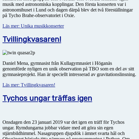
musik med astro­no­miska kopplingar. Den första konserten var i
astronomihuset i Lund och dagen därpå blev det två föreställningar
på Tycho Brahe-observatoriet i Oxie.
Läs mer: Unika musikkonserter
Tvillingkvasaren!
Daniel Mena, gymnasist från Kullagymnasiet i Höganäs
genomförde nyligen en unik observation på TBO som en del av sitt
gymnasieprojekt. Han är speciellt intresserad av gravitationslinsning.
Läs mer: Tvillingkvasaren!
Tychos ungar träffas igen
Onsdagen den 23 januari 2019 var det igen en träff för Tychos
ungar. Rymdungarna jobbar vidare med att göra sin egen
stjärnbildhimmel. Nasagruppen djupdök i ämnet svarta hål och
Obsgänget började titta närmare på programmering i Python. Om