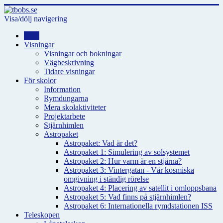
Visa/dölj navigering
Hem
Visningar
Visningar och bokningar
Vägbeskrivning
Tidare visningar
För skolor
Information
Rymdungarna
Mera skolaktiviteter
Projektarbete
Stjärnhimlen
Astropaket
Astropaket: Vad är det?
Astropaket 1: Simulering av solsystemet
Astropaket 2: Hur varm är en stjärna?
Astropaket 3: Vintergatan - Vår kosmiska
omgivning i ständig rörelse
Astropaket 4: Placering av satellit i omloppsbana
Astropaket 5: Vad finns på stjärnhimlen?
Astropaket 6: Internationella rymdstationen ISS
Teleskopen