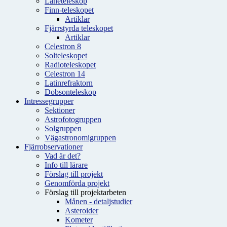
Låneteleskop
Finn-teleskopet
Artiklar
Fjärrstyrda teleskopet
Artiklar
Celestron 8
Solteleskopet
Radioteleskopet
Celestron 14
Latinrefraktorn
Dobsonteleskop
Intressegrupper
Sektioner
Astrofotogruppen
Solgruppen
Vägastronomigruppen
Fjärrobservationer
Vad är det?
Info till lärare
Förslag till projekt
Genomförda projekt
Förslag till projektarbeten
Månen - detaljstudier
Asteroider
Kometer