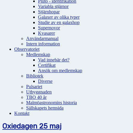
Pluto - identifikation
Variabla stjärnor
Stjärnhopar
Galaxer av olika typer
Studie av en galaxhop
Supernovor
Kvasarer
Användarmanual
Intern information
Observatoriet
Medlemskap
Vad innebär det?
Certifikat
Ansök om medlemskap
Bibliotek
Diverse
Pulsariet
Utbyggnaden
TBO 40 år
Malmöastronomins historia
Sällskapets hemsida
Kontakt
Oxiedagen 25 maj