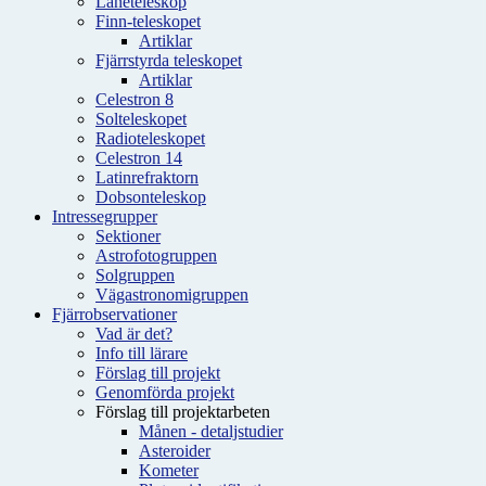
Låneteleskop
Finn-teleskopet
Artiklar
Fjärrstyrda teleskopet
Artiklar
Celestron 8
Solteleskopet
Radioteleskopet
Celestron 14
Latinrefraktorn
Dobsonteleskop
Intressegrupper
Sektioner
Astrofotogruppen
Solgruppen
Vägastronomigruppen
Fjärrobservationer
Vad är det?
Info till lärare
Förslag till projekt
Genomförda projekt
Förslag till projektarbeten
Månen - detaljstudier
Asteroider
Kometer