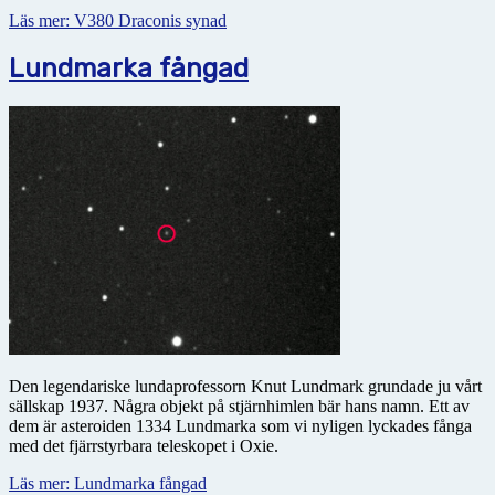
Läs mer: V380 Draconis synad
Lundmarka fångad
Den legendariske lundaprofessorn Knut Lundmark grundade ju vårt
sällskap 1937. Några objekt på stjärnhimlen bär hans namn. Ett av
dem är asteroiden 1334 Lundmarka som vi nyligen lyckades fånga
med det fjärrstyrbara teleskopet i Oxie.
Läs mer: Lundmarka fångad