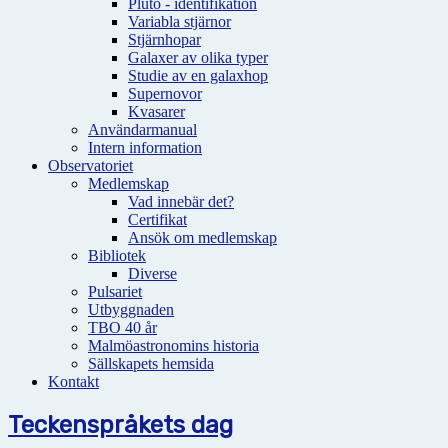
Pluto - identifikation
Variabla stjärnor
Stjärnhopar
Galaxer av olika typer
Studie av en galaxhop
Supernovor
Kvasarer
Användarmanual
Intern information
Observatoriet
Medlemskap
Vad innebär det?
Certifikat
Ansök om medlemskap
Bibliotek
Diverse
Pulsariet
Utbyggnaden
TBO 40 år
Malmöastronomins historia
Sällskapets hemsida
Kontakt
Teckenspråkets dag