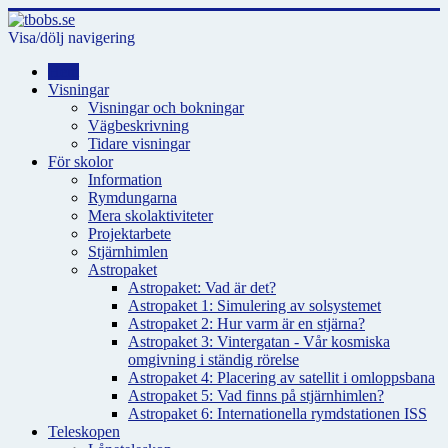
Visa/dölj navigering
Hem
Visningar
Visningar och bokningar
Vägbeskrivning
Tidare visningar
För skolor
Information
Rymdungarna
Mera skolaktiviteter
Projektarbete
Stjärnhimlen
Astropaket
Astropaket: Vad är det?
Astropaket 1: Simulering av solsystemet
Astropaket 2: Hur varm är en stjärna?
Astropaket 3: Vintergatan - Vår kosmiska
omgivning i ständig rörelse
Astropaket 4: Placering av satellit i omloppsbana
Astropaket 5: Vad finns på stjärnhimlen?
Astropaket 6: Internationella rymdstationen ISS
Teleskopen