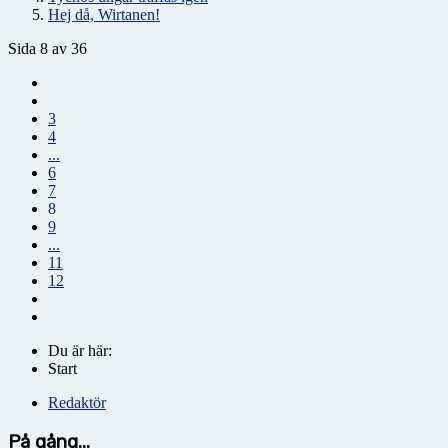
Hej då, Wirtanen!
Sida 8 av 36
3
4
...
6
7
8
9
...
11
12
Du är här:
Start
Redaktör
På gång...