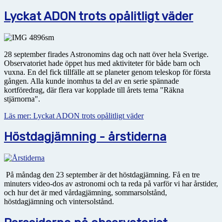
Lyckat ADON trots opålitligt väder
28 september firades Astronomins dag och natt över hela Sverige.
Observatoriet hade öppet hus med aktiviteter för både barn och
vuxna. En del fick tillfälle att se planeter genom teleskop för första
gången. Alla kunde inomhus ta del av en serie spännade
kortföredrag, där flera var kopplade till årets tema "Räkna
stjärnorna".
Läs mer: Lyckat ADON trots opålitligt väder
Höstdagjämning - årstiderna
På måndag den 23 september är det höstdagjämning. Få en tre
minuters video-dos av astronomi och ta reda på varför vi har årstider,
och hur det är med vårdagjämning, sommarsolstånd,
höstdagjämning och vintersolstånd.