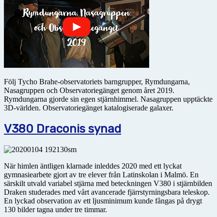
Följ Tycho Brahe-observatoriets barngrupper, Rymdungarna,
Nasagruppen och Observatoriegänget genom året 2019.
Rymdungarna gjorde sin egen stjärnhimmel. Nasagruppen upptäckte
3D-världen. Observatoriegänget katalogiserade galaxer.
V380 Draconis synad
När himlen äntligen klarnade inleddes 2020 med ett lyckat
gymnasiearbete gjort av tre elever från Latin­skolan i Malmö. En
särskilt utvald variabel stjärna med beteckningen V380 i stjärnbilden
Draken studerades med vårt avancerade fjärrstyrningsbara teleskop.
En lyckad observation av ett ljusminimum kunde fångas på drygt
130 bilder tagna under tre timmar.