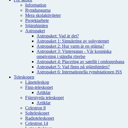
Information
Rymdungarna
Mera skolaktiviteter
Projektarbete
Stjärnhimlen
Astropaket
Astropaket: Vad är det?
Astropaket 1: Simulering av solsystemet
Astropaket 2: Hur varm är en stjärna?
Astropaket 3: Vintergatan - Vår kosmiska
omgivning i ständig rörelse
Astropaket 4: Placering av satellit i omloppsbana
Astropaket 5: Vad finns på stjärnhimlen?
Astropaket 6: Internationella rymdstationen ISS
Teleskopen
Låneteleskop
Finn-teleskopet
Artiklar
Fjärrstyrda teleskopet
Artiklar
Celestron 8
Solteleskopet
Radioteleskopet
Celestron 14