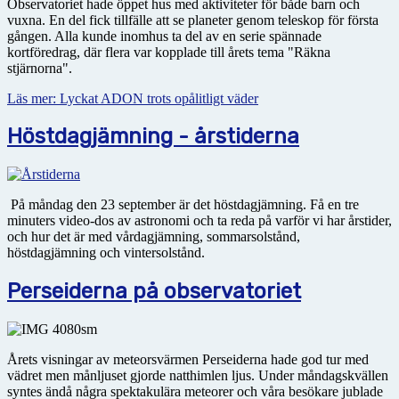
Observatoriet hade öppet hus med aktiviteter för både barn och
vuxna. En del fick tillfälle att se planeter genom teleskop för första
gången. Alla kunde inomhus ta del av en serie spännade
kortföredrag, där flera var kopplade till årets tema "Räkna
stjärnorna".
Läs mer: Lyckat ADON trots opålitligt väder
Höstdagjämning - årstiderna
På måndag den 23 september är det höstdagjämning. Få en tre
minuters video-dos av astronomi och ta reda på varför vi har årstider,
och hur det är med vårdagjämning, sommarsolstånd,
höstdagjämning och vintersolstånd.
Perseiderna på observatoriet
Årets visningar av meteorsvärmen Perseiderna hade god tur med
vädret men månljuset gjorde natthimlen ljus. Under måndagskvällen
syntes ändå några spektakulära meteorer och våra besökare jublade