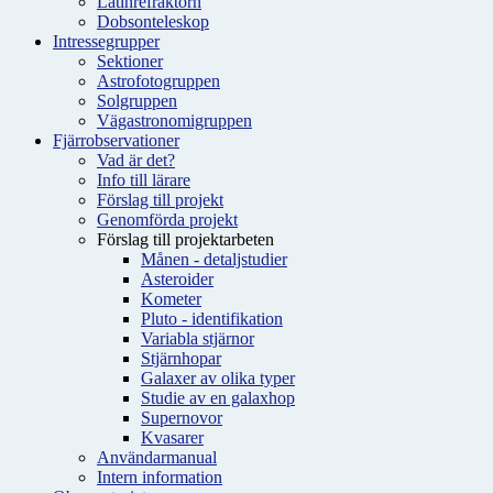
Latinrefraktorn
Dobsonteleskop
Intressegrupper
Sektioner
Astrofotogruppen
Solgruppen
Vägastronomigruppen
Fjärrobservationer
Vad är det?
Info till lärare
Förslag till projekt
Genomförda projekt
Förslag till projektarbeten
Månen - detaljstudier
Asteroider
Kometer
Pluto - identifikation
Variabla stjärnor
Stjärnhopar
Galaxer av olika typer
Studie av en galaxhop
Supernovor
Kvasarer
Användarmanual
Intern information