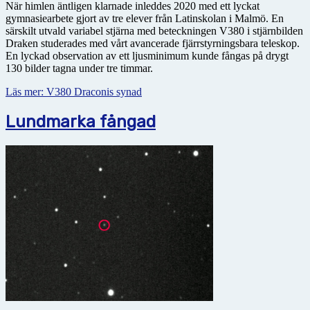
När himlen äntligen klarnade inleddes 2020 med ett lyckat
gymnasiearbete gjort av tre elever från Latin­skolan i Malmö. En
särskilt utvald variabel stjärna med beteckningen V380 i stjärnbilden
Draken studerades med vårt avancerade fjärrstyrningsbara teleskop.
En lyckad observation av ett ljusminimum kunde fångas på drygt
130 bilder tagna under tre timmar.
Läs mer: V380 Draconis synad
Lundmarka fångad