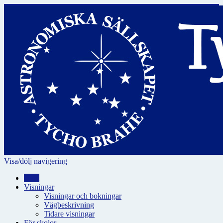
Visa/dölj navigering
Hem
Visningar
Visningar och bokningar
Vägbeskrivning
Tidare visningar
För skolor