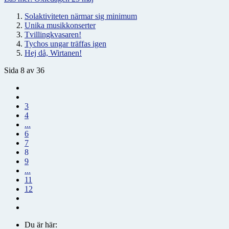
Solaktiviteten närmar sig minimum
Unika musikkonserter
Tvillingkvasaren!
Tychos ungar träffas igen
Hej då, Wirtanen!
Sida 8 av 36
3
4
...
6
7
8
9
...
11
12
Du är här: