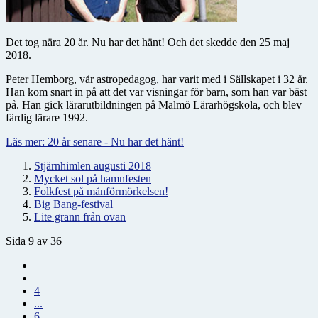
Det tog nära 20 år. Nu har det hänt! Och det skedde den 25 maj
2018.
Peter Hemborg, vår astropedagog, har varit med i Sällskapet i 32 år.
Han kom snart in på att det var visningar för barn, som han var bäst
på. Han gick lärarutbildningen på Malmö Lärarhögskola, och blev
färdig lärare 1992.
Läs mer: 20 år senare - Nu har det hänt!
Stjärnhimlen augusti 2018
Mycket sol på hamnfesten
Folkfest på månförmörkelsen!
Big Bang-festival
Lite grann från ovan
Sida 9 av 36
4
...
6