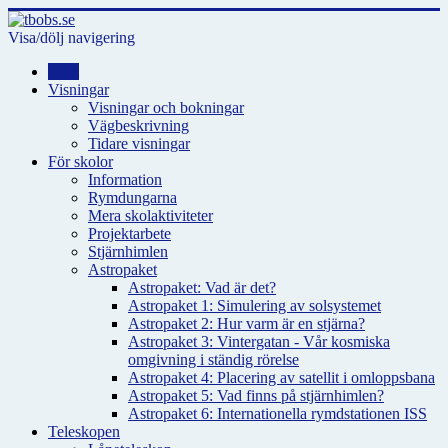
Visa/dölj navigering
Hem
Visningar
Visningar och bokningar
Vägbeskrivning
Tidare visningar
För skolor
Information
Rymdungarna
Mera skolaktiviteter
Projektarbete
Stjärnhimlen
Astropaket
Astropaket: Vad är det?
Astropaket 1: Simulering av solsystemet
Astropaket 2: Hur varm är en stjärna?
Astropaket 3: Vintergatan - Vår kosmiska
omgivning i ständig rörelse
Astropaket 4: Placering av satellit i omloppsbana
Astropaket 5: Vad finns på stjärnhimlen?
Astropaket 6: Internationella rymdstationen ISS
Teleskopen