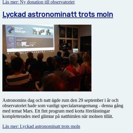
Läs mer: Ny donation till observatoriet
Lyckad astronominatt trots moln
Astronomins dag och natt ägde rum den 29 september i år och
observatoriet hade som vanligt specialarrangemang - denna gång
med temat Mars. Ett fint program med korta föreläsningar
kompletterades med glimtar på natthimlen när molnen tillät.
Läs mer: Lyckad astronominatt trots moln