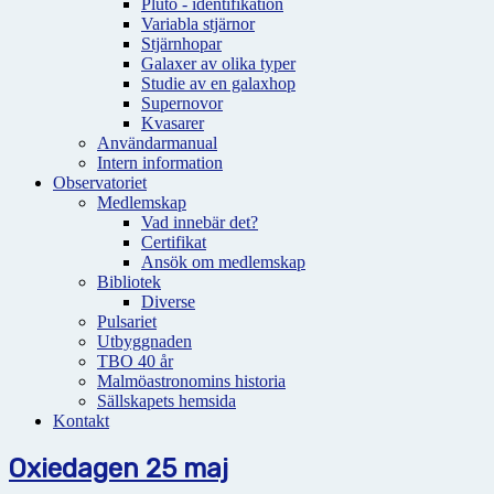
Pluto - identifikation
Variabla stjärnor
Stjärnhopar
Galaxer av olika typer
Studie av en galaxhop
Supernovor
Kvasarer
Användarmanual
Intern information
Observatoriet
Medlemskap
Vad innebär det?
Certifikat
Ansök om medlemskap
Bibliotek
Diverse
Pulsariet
Utbyggnaden
TBO 40 år
Malmöastronomins historia
Sällskapets hemsida
Kontakt
Oxiedagen 25 maj