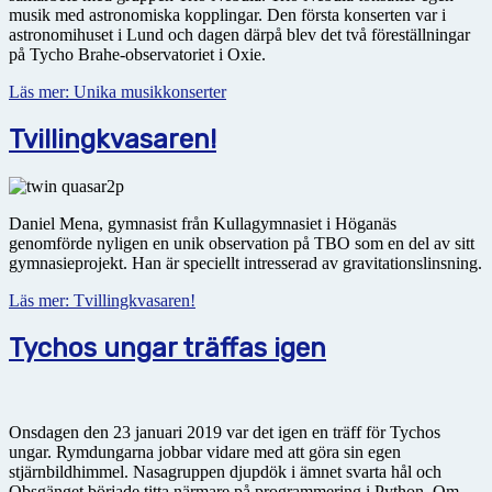
musik med astro­no­miska kopplingar. Den första konserten var i
astronomihuset i Lund och dagen därpå blev det två föreställningar
på Tycho Brahe-observatoriet i Oxie.
Läs mer: Unika musikkonserter
Tvillingkvasaren!
Daniel Mena, gymnasist från Kullagymnasiet i Höganäs
genomförde nyligen en unik observation på TBO som en del av sitt
gymnasieprojekt. Han är speciellt intresserad av gravitationslinsning.
Läs mer: Tvillingkvasaren!
Tychos ungar träffas igen
Onsdagen den 23 januari 2019 var det igen en träff för Tychos
ungar. Rymdungarna jobbar vidare med att göra sin egen
stjärnbildhimmel. Nasagruppen djupdök i ämnet svarta hål och
Obsgänget började titta närmare på programmering i Python. Om