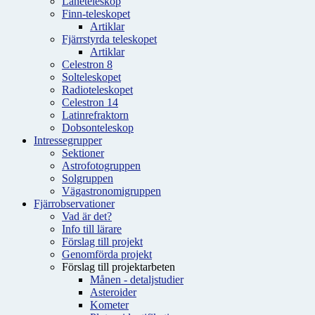
Låneteleskop
Finn-teleskopet
Artiklar
Fjärrstyrda teleskopet
Artiklar
Celestron 8
Solteleskopet
Radioteleskopet
Celestron 14
Latinrefraktorn
Dobsonteleskop
Intressegrupper
Sektioner
Astrofotogruppen
Solgruppen
Vägastronomigruppen
Fjärrobservationer
Vad är det?
Info till lärare
Förslag till projekt
Genomförda projekt
Förslag till projektarbeten
Månen - detaljstudier
Asteroider
Kometer