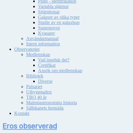
Pluto - identifikation
Variabla stjärnor
Stjärnhopar
Galaxer av olika typer
Studie av en galaxhop
Supernovor
Kvasarer
Användarmanual
Intern information
Observatoriet
Medlemskap
Vad innebär det?
Certifikat
Ansök om medlemskap
Bibliotek
Diverse
Pulsariet
Utbyggnaden
TBO 40 år
Malmöastronomins historia
Sällskapets hemsida
Kontakt
Eros observerad