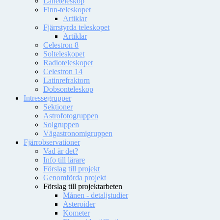
Låneteleskop
Finn-teleskopet
Artiklar
Fjärrstyrda teleskopet
Artiklar
Celestron 8
Solteleskopet
Radioteleskopet
Celestron 14
Latinrefraktorn
Dobsonteleskop
Intressegrupper
Sektioner
Astrofotogruppen
Solgruppen
Vägastronomigruppen
Fjärrobservationer
Vad är det?
Info till lärare
Förslag till projekt
Genomförda projekt
Förslag till projektarbeten
Månen - detaljstudier
Asteroider
Kometer