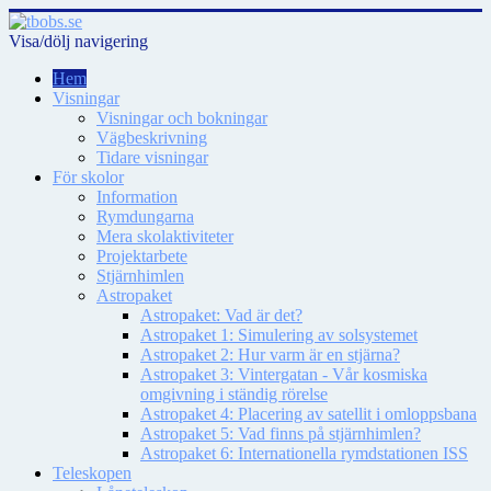
Visa/dölj navigering
Hem
Visningar
Visningar och bokningar
Vägbeskrivning
Tidare visningar
För skolor
Information
Rymdungarna
Mera skolaktiviteter
Projektarbete
Stjärnhimlen
Astropaket
Astropaket: Vad är det?
Astropaket 1: Simulering av solsystemet
Astropaket 2: Hur varm är en stjärna?
Astropaket 3: Vintergatan - Vår kosmiska
omgivning i ständig rörelse
Astropaket 4: Placering av satellit i omloppsbana
Astropaket 5: Vad finns på stjärnhimlen?
Astropaket 6: Internationella rymdstationen ISS
Teleskopen