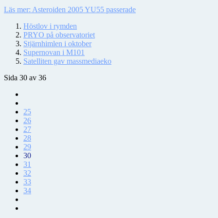
Läs mer: Asteroiden 2005 YU55 passerade
Höstlov i rymden
PRYO på observatoriet
Stjärnhimlen i oktober
Supernovan i M101
Satelliten gav massmediaeko
Sida 30 av 36
25
26
27
28
29
30
31
32
33
34