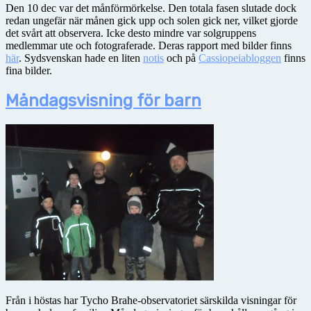
Den 10 dec var det månförmörkelse. Den totala fasen slutade dock
redan ungefär när månen gick upp och solen gick ner, vilket gjorde
det svårt att observera. Icke desto mindre var solgruppens
medlemmar ute och fotograferade. Deras rapport med bilder finns
här
. Sydsvenskan hade en liten
notis
och på
Cassiopeiabloggen
finns
fina bilder.
Måndagsvisning för barn
Från i höstas har Tycho Brahe-observatoriet särskilda visningar för