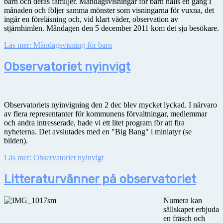
barn och deras familjer. Måndagsvisningar för barn hålls en gång i
månaden och följer samma mönster som visningarna för vuxna, det
ingår en föreläsning och, vid klart väder, observation av
stjärnhimlen. Måndagen den 5 december 2011 kom det sju besökare.
Läs mer: Måndagsvisning för barn
Observatoriet nyinvigt
Observatoriets nyinvigning den 2 dec blev mycket lyckad. I närvaro
av flera representanter för kommunens förvaltningar, medlemmar
och andra intresserade, hade vi ett litet program för att fira
nyheterna. Det avslutades med en "Big Bang" i miniatyr (se
bilden).
Läs mer: Observatoriet nyinvigt
Litteraturvänner på observatoriet
Numera kan
sällskapet erbjuda
en fräsch och