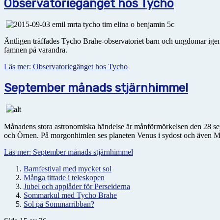
Observatoriegänget hos Tycho
Äntligen träffades Tycho Brahe-observatoriet barn och ungdomar igen.
famnen på varandra.
Läs mer: Observatoriegänget hos Tycho
September månads stjärnhimmel
Månadens stora astronomiska händelse är månförmörkelsen den 28 sep
och Örnen. På morgonhimlen ses planeten Venus i sydost och även M
Läs mer: September månads stjärnhimmel
Barnfestival med mycket sol
Många tittade i teleskopen
Jubel och applåder för Perseiderna
Sommarkul med Tycho Brahe
Sol på Sommarribban?