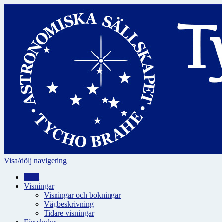
Visa/dölj navigering
Hem
Visningar
Visningar och bokningar
Vägbeskrivning
Tidare visningar
För skolor