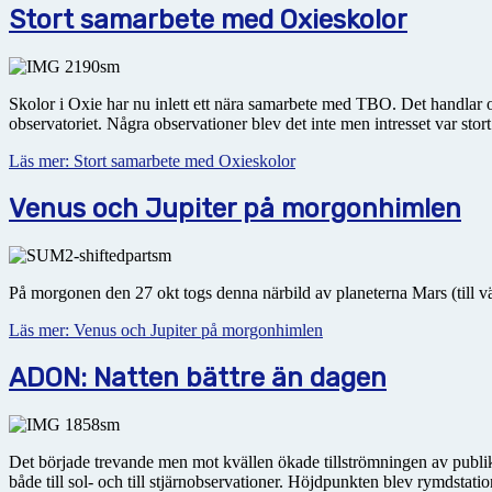
Stort samarbete med Oxieskolor
Skolor i Oxie har nu inlett ett nära samarbete med TBO. Det handla
observatoriet. Några observationer blev det inte men intresset var stor
Läs mer: Stort samarbete med Oxieskolor
Venus och Jupiter på morgonhimlen
På morgonen den 27 okt togs denna närbild av planeterna Mars (till vä
Läs mer: Venus och Jupiter på morgonhimlen
ADON: Natten bättre än dagen
Det började trevande men mot kvällen ökade tillströmningen av publik
både till sol- och till stjärnobservationer. Höjdpunkten blev rymdstat