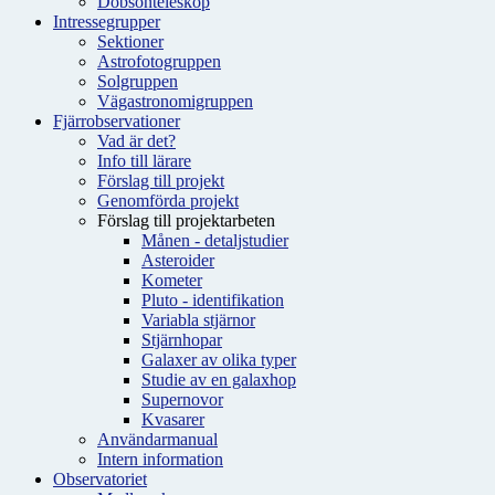
Dobsonteleskop
Intressegrupper
Sektioner
Astrofotogruppen
Solgruppen
Vägastronomigruppen
Fjärrobservationer
Vad är det?
Info till lärare
Förslag till projekt
Genomförda projekt
Förslag till projektarbeten
Månen - detaljstudier
Asteroider
Kometer
Pluto - identifikation
Variabla stjärnor
Stjärnhopar
Galaxer av olika typer
Studie av en galaxhop
Supernovor
Kvasarer
Användarmanual
Intern information
Observatoriet