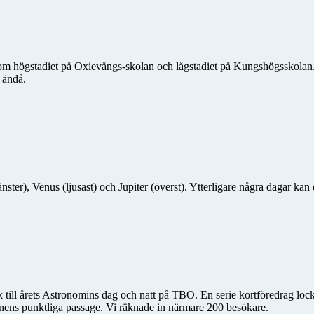
r om högstadiet på Oxievångs-skolan och lågstadiet på Kungshögsskolan
t ändå.
nster), Venus (ljusast) och Jupiter (överst). Ytterligare några dagar k
 till årets Astronomins dag och natt på TBO. En serie kortföredrag lock
ionens punktliga passage. Vi räknade in närmare 200 besökare.