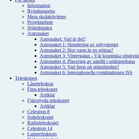
Information
Rymdungarna
Mera skolaktiviteter
Projektarbete
Stjärnhimlen
Astropaket
Astropaket: Vad är det?
Astropaket 1: Simulering av solsystemet
Astropaket 2: Hur varm är en stjärna?
Astropaket 3: Vintergatan - Vår kosmiska omgivnin
Astropaket 4: Placering av satellit i omloppsbana
Astropaket 5: Vad finns på stjärnhimlen?
Astropaket 6: Internationella rymdstationen ISS
Teleskopen
Låneteleskop
Finn-teleskopet
Artiklar
Fjärrstyrda teleskopet
Artiklar
Celestron 8
Solteleskopet
Radioteleskopet
Celestron 14
Latinrefraktorn