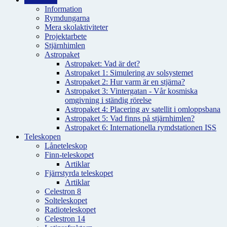
Information
Rymdungarna
Mera skolaktiviteter
Projektarbete
Stjärnhimlen
Astropaket
Astropaket: Vad är det?
Astropaket 1: Simulering av solsystemet
Astropaket 2: Hur varm är en stjärna?
Astropaket 3: Vintergatan - Vår kosmiska
omgivning i ständig rörelse
Astropaket 4: Placering av satellit i omloppsbana
Astropaket 5: Vad finns på stjärnhimlen?
Astropaket 6: Internationella rymdstationen ISS
Teleskopen
Låneteleskop
Finn-teleskopet
Artiklar
Fjärrstyrda teleskopet
Artiklar
Celestron 8
Solteleskopet
Radioteleskopet
Celestron 14