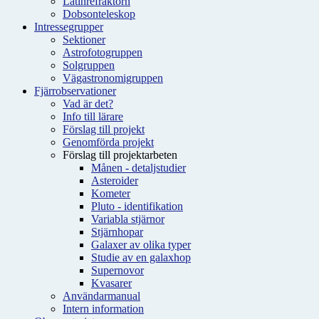
Latinrefraktorn
Dobsonteleskop
Intressegrupper
Sektioner
Astrofotogruppen
Solgruppen
Vägastronomigruppen
Fjärrobservationer
Vad är det?
Info till lärare
Förslag till projekt
Genomförda projekt
Förslag till projektarbeten
Månen - detaljstudier
Asteroider
Kometer
Pluto - identifikation
Variabla stjärnor
Stjärnhopar
Galaxer av olika typer
Studie av en galaxhop
Supernovor
Kvasarer
Användarmanual
Intern information