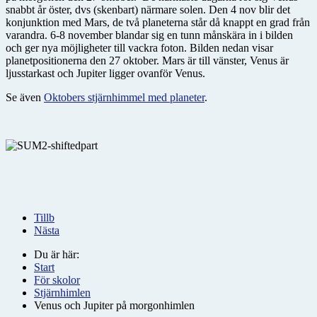
snabbt år öster, dvs (skenbart) närmare solen. Den 4 nov blir det
konjunktion med Mars, de två planeterna står då knappt en grad från
varandra. 6-8 november blandar sig en tunn månskära in i bilden
och ger nya möjligheter till vackra foton. Bilden nedan visar
planetpositionerna den 27 oktober. Mars är till vänster, Venus är
ljusstarkast och Jupiter ligger ovanför Venus.
Se även
Oktobers stjärnhimmel med planeter
.
Tillb
Nästa
Du är här:
Start
För skolor
Stjärnhimlen
Venus och Jupiter på morgonhimlen