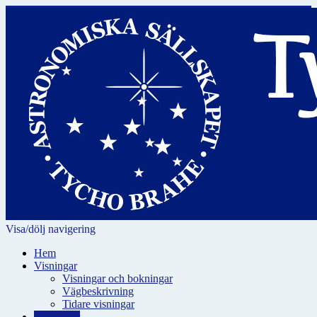
Visa/dölj navigering
Hem
Visningar
Visningar och bokningar
Vägbeskrivning
Tidare visningar
För skolor