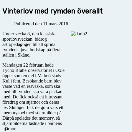
Vinterlov med rymden överallt
Publicerad den 11 mars 2016
Under vecka 8, den klassiska
sportlovsveckan, bidrog
astropedagogen till att sprida
rymdens ljuva budskap på flera
ställen i Skåne.
Måndagen 22 februari hade
Tycho Brahe-observatoriet i Oxie
öppet som en del i Malmö stads
Kul i fem. Besökande barn blev
varse vad en resväska, som ska
med till rymden ska vara packad
med. De fick också ett intressant
föredrag om stjärnor och deras
liv. Slutligen fick de göra vars ett
memoryspel med stjärnbilder på.
Därpå spelades det memory, så
stjärnbilderna fastnade i barnens
hjärnor.