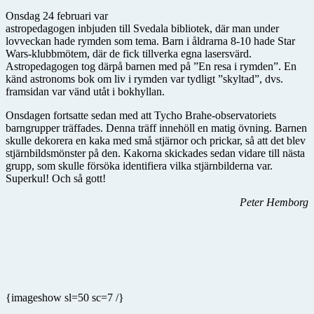
Onsdag 24 februari var
astropedagogen inbjuden till Svedala bibliotek, där man under
lovveckan hade rymden som tema. Barn i åldrarna 8-10 hade Star
Wars-klubbmötem, där de fick tillverka egna lasersvärd.
Astropedagogen tog därpå barnen med på ”En resa i rymden”. En
känd astronoms bok om liv i rymden var tydligt ”skyltad”, dvs.
framsidan var vänd utåt i bokhyllan.
Onsdagen fortsatte sedan med att Tycho Brahe-observatoriets
barngrupper träffades. Denna träff innehöll en matig övning. Barnen
skulle dekorera en kaka med små stjärnor och prickar, så att det blev
stjärnbildsmönster på den. Kakorna skickades sedan vidare till nästa
grupp, som skulle försöka identifiera vilka stjärnbilderna var.
Superkul! Och så gott!
Peter Hemborg
{imageshow sl=50 sc=7 /}