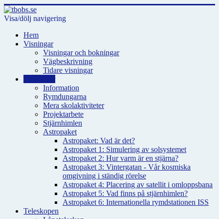
Visa/dölj navigering
Hem
Visningar
Visningar och bokningar
Vägbeskrivning
Tidare visningar
För skolor
Information
Rymdungarna
Mera skolaktiviteter
Projektarbete
Stjärnhimlen
Astropaket
Astropaket: Vad är det?
Astropaket 1: Simulering av solsystemet
Astropaket 2: Hur varm är en stjärna?
Astropaket 3: Vintergatan - Vår kosmiska
omgivning i ständig rörelse
Astropaket 4: Placering av satellit i omloppsbana
Astropaket 5: Vad finns på stjärnhimlen?
Astropaket 6: Internationella rymdstationen ISS
Teleskopen