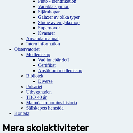
Pluto - identifikation
Variabla stjärnor
Stjärnhopar
Galaxer av olika typer
Studie av en galaxhop
Supernovor
Kvasarer
Användarmanual
Intern information
Observatoriet
Medlemskap
Vad innebär det?
Certifikat
Ansök om medlemskap
Bibliotek
Diverse
Pulsariet
Utbyggnaden
TBO 40 år
Malmöastronomins historia
Sällskapets hemsida
Kontakt
Mera skolaktiviteter