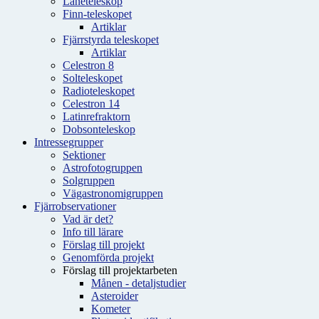
Låneteleskop
Finn-teleskopet
Artiklar
Fjärrstyrda teleskopet
Artiklar
Celestron 8
Solteleskopet
Radioteleskopet
Celestron 14
Latinrefraktorn
Dobsonteleskop
Intressegrupper
Sektioner
Astrofotogruppen
Solgruppen
Vägastronomigruppen
Fjärrobservationer
Vad är det?
Info till lärare
Förslag till projekt
Genomförda projekt
Förslag till projektarbeten
Månen - detaljstudier
Asteroider
Kometer