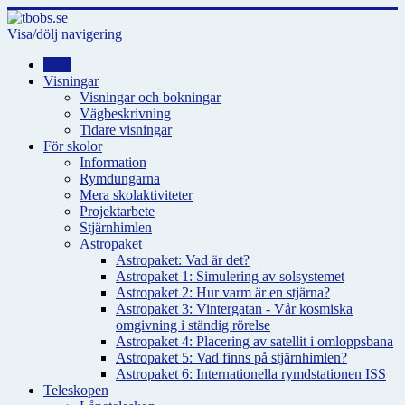
Visa/dölj navigering
Hem
Visningar
Visningar och bokningar
Vägbeskrivning
Tidare visningar
För skolor
Information
Rymdungarna
Mera skolaktiviteter
Projektarbete
Stjärnhimlen
Astropaket
Astropaket: Vad är det?
Astropaket 1: Simulering av solsystemet
Astropaket 2: Hur varm är en stjärna?
Astropaket 3: Vintergatan - Vår kosmiska
omgivning i ständig rörelse
Astropaket 4: Placering av satellit i omloppsbana
Astropaket 5: Vad finns på stjärnhimlen?
Astropaket 6: Internationella rymdstationen ISS
Teleskopen