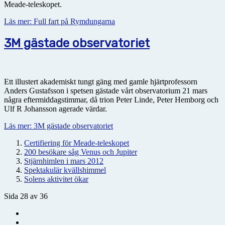
Meade-teleskopet.
Läs mer: Full fart på Rymdungarna
3M gästade observatoriet
Ett illustert akademiskt tungt gäng med gamle hjärtprofessorn
Anders Gustafsson i spetsen gästade vårt observatorium 21 mars
några eftermiddagstimmar, då trion Peter Linde, Peter Hemborg och
Ulf R Johansson agerade värdar.
Läs mer: 3M gästade observatoriet
Certifiering för Meade-teleskopet
200 besökare såg Venus och Jupiter
Stjärnhimlen i mars 2012
Spektakulär kvällshimmel
Solens aktivitet ökar
Sida 28 av 36