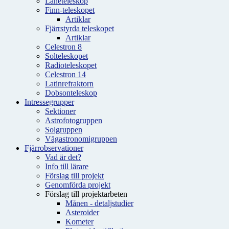
Låneteleskop
Finn-teleskopet
Artiklar
Fjärrstyrda teleskopet
Artiklar
Celestron 8
Solteleskopet
Radioteleskopet
Celestron 14
Latinrefraktorn
Dobsonteleskop
Intressegrupper
Sektioner
Astrofotogruppen
Solgruppen
Vägastronomigruppen
Fjärrobservationer
Vad är det?
Info till lärare
Förslag till projekt
Genomförda projekt
Förslag till projektarbeten
Månen - detaljstudier
Asteroider
Kometer