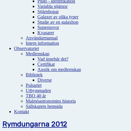
Pluto - identifikation
Variabla stjärnor
Stjärnhopar
Galaxer av olika typer
Studie av en galaxhop
Supernovor
Kvasarer
Användarmanual
Intern information
Observatoriet
Medlemskap
Vad innebär det?
Certifikat
Ansök om medlemskap
Bibliotek
Diverse
Pulsariet
Utbyggnaden
TBO 40 år
Malmöastronomins historia
Sällskapets hemsida
Kontakt
Rymdungarna 2012