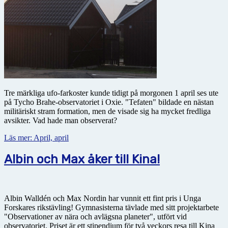
Tre märkliga ufo-farkoster kunde tidigt på morgonen 1 april ses ute
på Tycho Brahe-observatoriet i Oxie. "Tefaten" bildade en nästan
militäriskt stram formation, men de visade sig ha mycket fredliga
avsikter. Vad hade man observerat?
Läs mer: April, april
Albin och Max åker till Kina!
Albin Walldén och Max Nordin har vunnit ett fint pris i Unga
Forskares rikstävling! Gymnasisterna tävlade med sitt projektarbete
"Observationer av nära och avlägsna planeter", utfört vid
observatoriet. Priset är ett stipendium för två veckors resa till Kina