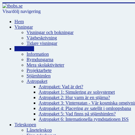
Visa/dölj navigering
Hem
Visningar
Visningar och bokningar
Vägbeskrivning
Tidare visningar
För skolor
Information
Rymdungarna
Mera skolaktiviteter
Projektarbete
Stjärnhimlen
Astropaket
Astropaket: Vad är det?
Astropaket 1: Simulering av solsystemet
Astropaket 2: Hur varm är en stjärna?
Astropaket 3: Vintergatan - Vår kosmiska omgivnin
Astropaket 4: Placering av satellit i omloppsbana
Astropaket 5: Vad finns på stjärnhimlen?
Astropaket 6: Internationella rymdstationen ISS
Teleskopen
Låneteleskop