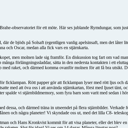
ahe-observatoriet för ett möte. Här ses jublande Rymdungar, som just
 där de bjöds på Solsaft (egentligen vanlig apelsinsaft, men det låter lit
na och Oscar, medan alla fick vars en stjärnkarta.
leskopet, men molnen lade sig framför. En diskussion tog fart om vad ma
ånga förlängningssladdar, sätta in den nedersta kontakten i ett eluttag
upp med raket, och därmed komma ovanför molnen för att få bra utsikt. De
ramför ficklampan. Rött papper gör att ficklampan lyser med rött ljus och 
tsatte med att öva oss i att använda stjärnkartan, först med ljuset tänt, o
er spalde vi stjärnbildmemory, som fyra barn som varit med sedan i hös
d dessa, och därmed träna in utseendet på flera stjärnbilder. Verkade 
ånen och några planeter! Vi skyndade oss ut, med det lilla C8- telesko
tman och Hans Kronkvist kommit för att visa planeter, eller det blev en p
e raketen. Slut för idag! Vi ses om 14 dagar. Många längtar nog?