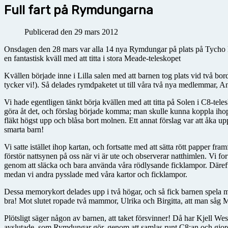
Full fart på Rymdungarna
Publicerad den 29 mars 2012
Onsdagen den 28 mars var alla 14 nya Rymdungar på plats på Tycho Br
en fantastisk kväll med att titta i stora Meade-teleskopet
Kvällen började inne i Lilla salen med att barnen tog plats vid två bord,
tycker vi!). Så delades rymdpaketet ut till våra två nya medlemmar, An
Vi hade egentligen tänkt börja kvällen med att titta på Solen i C8-te
göra åt det, och förslag började komma; man skulle kunna koppla ihop m
fläkt högst upp och blåsa bort molnen. Ett annat förslag var att åka 
smarta barn!
Vi satte istället ihop kartan, och fortsatte med att sätta rött papper f
förstör nattsynen på oss när vi är ute och observerar natthimlen. Vi for
genom att släcka och bara använda våra rödlysande ficklampor. Däreft
medan vi andra pysslade med våra kartor och ficklampor.
Dessa memorykort delades upp i två högar, och så fick barnen spela me
bra! Mot slutet ropade två mammor, Ulrika och Birgitta, att man såg M
Plötsligt säger någon av barnen, att taket försvinner! Då har Kjell Wes
avslutade, som Rymdungar gör, genom att samlas runt C8:an och gjord