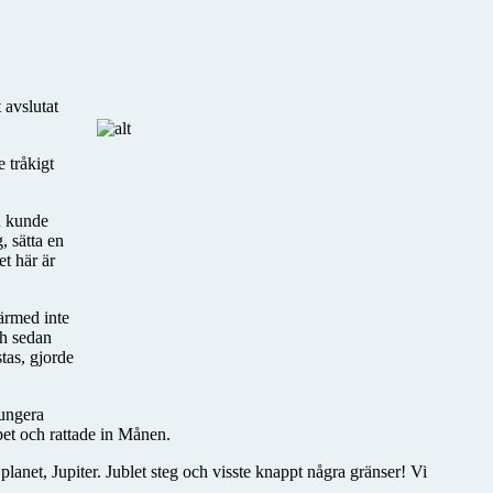
 avslutat
e tråkigt
n kunde
, sätta en
t här är
därmed inte
ch sedan
tas, gjorde
fungera
pet och rattade in Månen.
lanet, Jupiter. Jublet steg och visste knappt några gränser! Vi