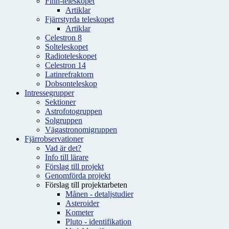
Finn-teleskopet
Artiklar
Fjärrstyrda teleskopet
Artiklar
Celestron 8
Solteleskopet
Radioteleskopet
Celestron 14
Latinrefraktorn
Dobsonteleskop
Intressegrupper
Sektioner
Astrofotogruppen
Solgruppen
Vägastronomigruppen
Fjärrobservationer
Vad är det?
Info till lärare
Förslag till projekt
Genomförda projekt
Förslag till projektarbeten
Månen - detaljstudier
Asteroider
Kometer
Pluto - identifikation