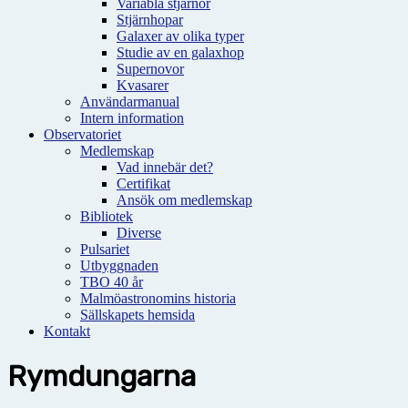
Variabla stjärnor
Stjärnhopar
Galaxer av olika typer
Studie av en galaxhop
Supernovor
Kvasarer
Användarmanual
Intern information
Observatoriet
Medlemskap
Vad innebär det?
Certifikat
Ansök om medlemskap
Bibliotek
Diverse
Pulsariet
Utbyggnaden
TBO 40 år
Malmöastronomins historia
Sällskapets hemsida
Kontakt
Rymdungarna