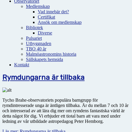
Observatoriet
Medlemskap
Vad innebär det?
Certifikat
Ansök om medlemskap
Bibliotek
Diverse
Pulsariet
Utbyggnaden
TBO 40 år
Malmöastronomins historia
Sällskapets hemsida
Kontakt
Rymdungarna är tillbaka
Tycho Brahe-observatoriets populära barngrupp för
rymdintresserade unga är äntligen tillbaka. Är du mellan 7 och 10 år
och intresserad av att lära dig mer om rymdens fantastiska värld är
detta något för dig. Vi erbjuder ett tiotal barn att vara med under
ledning av vår utbildade astropedagog Peter Hemborg.
Läs mer: Rymdungarna är tillbaka