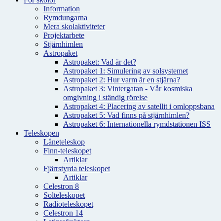
Information
Rymdungarna
Mera skolaktiviteter
Projektarbete
Stjärnhimlen
Astropaket
Astropaket: Vad är det?
Astropaket 1: Simulering av solsystemet
Astropaket 2: Hur varm är en stjärna?
Astropaket 3: Vintergatan - Vår kosmiska
omgivning i ständig rörelse
Astropaket 4: Placering av satellit i omloppsbana
Astropaket 5: Vad finns på stjärnhimlen?
Astropaket 6: Internationella rymdstationen ISS
Teleskopen
Låneteleskop
Finn-teleskopet
Artiklar
Fjärrstyrda teleskopet
Artiklar
Celestron 8
Solteleskopet
Radioteleskopet
Celestron 14