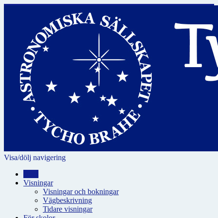
Visa/dölj navigering
Hem
Visningar
Visningar och bokningar
Vägbeskrivning
Tidare visningar
För skolor