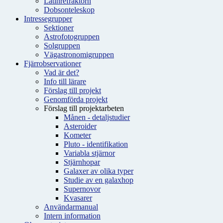
Latinrefraktorn
Dobsonteleskop
Intressegrupper
Sektioner
Astrofotogruppen
Solgruppen
Vägastronomigruppen
Fjärrobservationer
Vad är det?
Info till lärare
Förslag till projekt
Genomförda projekt
Förslag till projektarbeten
Månen - detaljstudier
Asteroider
Kometer
Pluto - identifikation
Variabla stjärnor
Stjärnhopar
Galaxer av olika typer
Studie av en galaxhop
Supernovor
Kvasarer
Användarmanual
Intern information