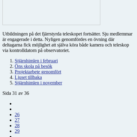
Utbildningen på det fjärrstyrda teleskopet fortsätter. Sju medlemmar
är engagerade i detta. Nyligen genomfördes en övning där
deltagarna fick möjlighet att själva köra både kamera och teleskop
via kontrolldatorn på observatoriet.
Stjärnhimlen i februari
Öns skola på besök
Projektarbete genomfört
Ljuset tillbaka
Stjärnhimlen i november
Sida 31 av 36
26
27
28
29
...