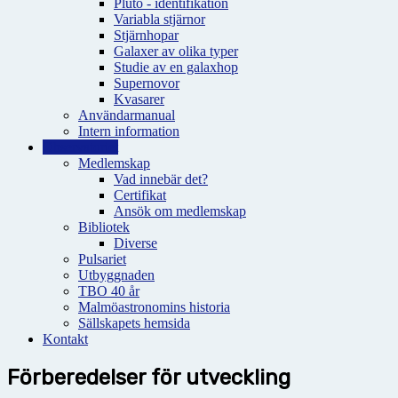
Pluto - identifikation
Variabla stjärnor
Stjärnhopar
Galaxer av olika typer
Studie av en galaxhop
Supernovor
Kvasarer
Användarmanual
Intern information
Observatoriet
Medlemskap
Vad innebär det?
Certifikat
Ansök om medlemskap
Bibliotek
Diverse
Pulsariet
Utbyggnaden
TBO 40 år
Malmöastronomins historia
Sällskapets hemsida
Kontakt
Förberedelser för utveckling