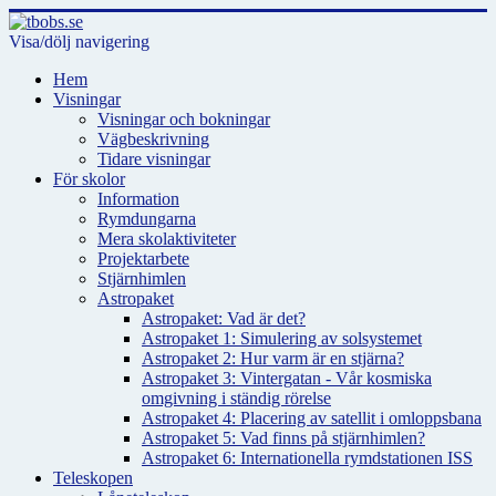
Visa/dölj navigering
Hem
Visningar
Visningar och bokningar
Vägbeskrivning
Tidare visningar
För skolor
Information
Rymdungarna
Mera skolaktiviteter
Projektarbete
Stjärnhimlen
Astropaket
Astropaket: Vad är det?
Astropaket 1: Simulering av solsystemet
Astropaket 2: Hur varm är en stjärna?
Astropaket 3: Vintergatan - Vår kosmiska
omgivning i ständig rörelse
Astropaket 4: Placering av satellit i omloppsbana
Astropaket 5: Vad finns på stjärnhimlen?
Astropaket 6: Internationella rymdstationen ISS
Teleskopen