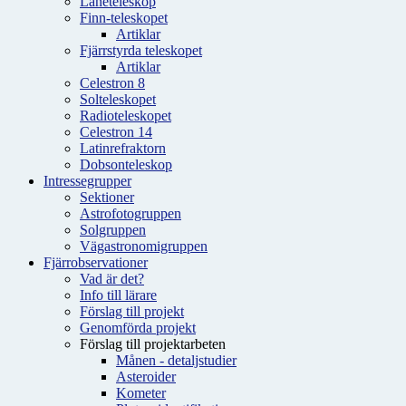
Låneteleskop
Finn-teleskopet
Artiklar
Fjärrstyrda teleskopet
Artiklar
Celestron 8
Solteleskopet
Radioteleskopet
Celestron 14
Latinrefraktorn
Dobsonteleskop
Intressegrupper
Sektioner
Astrofotogruppen
Solgruppen
Vägastronomigruppen
Fjärrobservationer
Vad är det?
Info till lärare
Förslag till projekt
Genomförda projekt
Förslag till projektarbeten
Månen - detaljstudier
Asteroider
Kometer