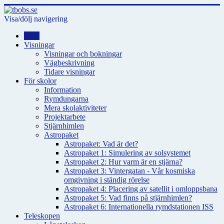
Visa/dölj navigering
Hem
Visningar
Visningar och bokningar
Vägbeskrivning
Tidare visningar
För skolor
Information
Rymdungarna
Mera skolaktiviteter
Projektarbete
Stjärnhimlen
Astropaket
Astropaket: Vad är det?
Astropaket 1: Simulering av solsystemet
Astropaket 2: Hur varm är en stjärna?
Astropaket 3: Vintergatan - Vår kosmiska
omgivning i ständig rörelse
Astropaket 4: Placering av satellit i omloppsbana
Astropaket 5: Vad finns på stjärnhimlen?
Astropaket 6: Internationella rymdstationen ISS
Teleskopen