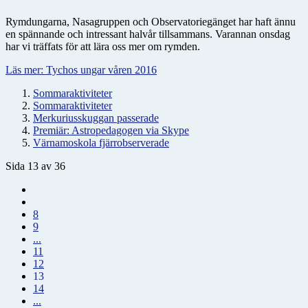
Rymdungarna, Nasagruppen och Observatoriegänget har haft ännu
en spännande och intressant halvår tillsammans. Varannan onsdag
har vi träffats för att lära oss mer om rymden.
Läs mer: Tychos ungar våren 2016
Sommaraktiviteter
Sommaraktiviteter
Merkuriusskuggan passerade
Premiär: Astropedagogen via Skype
Värnamoskola fjärrobserverade
Sida 13 av 36
8
9
...
11
12
13
14
...