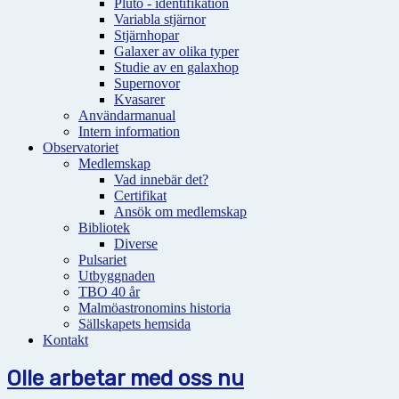
Pluto - identifikation
Variabla stjärnor
Stjärnhopar
Galaxer av olika typer
Studie av en galaxhop
Supernovor
Kvasarer
Användarmanual
Intern information
Observatoriet
Medlemskap
Vad innebär det?
Certifikat
Ansök om medlemskap
Bibliotek
Diverse
Pulsariet
Utbyggnaden
TBO 40 år
Malmöastronomins historia
Sällskapets hemsida
Kontakt
Olle arbetar med oss nu