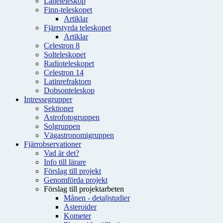
Låneteleskop
Finn-teleskopet
Artiklar
Fjärrstyrda teleskopet
Artiklar
Celestron 8
Solteleskopet
Radioteleskopet
Celestron 14
Latinrefraktorn
Dobsonteleskop
Intressegrupper
Sektioner
Astrofotogruppen
Solgruppen
Vägastronomigruppen
Fjärrobservationer
Vad är det?
Info till lärare
Förslag till projekt
Genomförda projekt
Förslag till projektarbeten
Månen - detaljstudier
Asteroider
Kometer