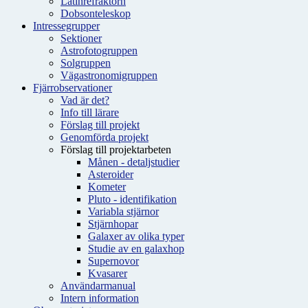
Latinrefraktorn
Dobsonteleskop
Intressegrupper
Sektioner
Astrofotogruppen
Solgruppen
Vägastronomigruppen
Fjärrobservationer
Vad är det?
Info till lärare
Förslag till projekt
Genomförda projekt
Förslag till projektarbeten
Månen - detaljstudier
Asteroider
Kometer
Pluto - identifikation
Variabla stjärnor
Stjärnhopar
Galaxer av olika typer
Studie av en galaxhop
Supernovor
Kvasarer
Användarmanual
Intern information