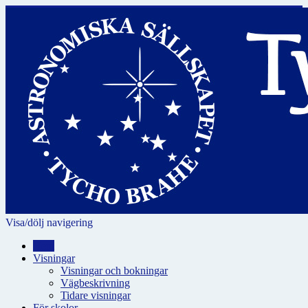
Visa/dölj navigering
Hem
Visningar
Visningar och bokningar
Vägbeskrivning
Tidare visningar
För skolor