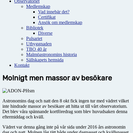
Observatoriet
Medlemskap
Vad innebär det?
Certifikat
Ansök om medlemskap
Bibliotek
Diverse
Pulsariet
Utbyggnaden
TBO 40 år
Malmöastronomins historia
Sällskapets hemsida
Kontakt
Molnigt men massor av besökare
Astronomins dag och natt den 8 okt fick ingen tur med vädret vilket
inte hindrade massor av besökare att hitta ut till vårt observatorium.
Det blev våra spännande kortföredrag som blev huvudsaken denna
eftermiddag och kväll.
Vädret var denna gång inte på vår sida under 2016 års astronomin
dag och natt. Molnen låg tätt både under dagpasset och kvällspasset