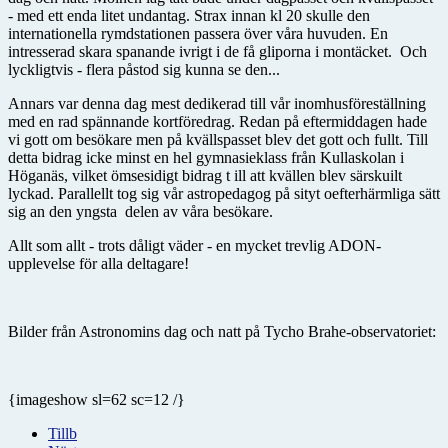
- med ett enda litet undantag. Strax innan kl 20 skulle den
internationella rymdstationen passera över våra huvuden. En
intresserad skara spanande ivrigt i de få gliporna i montäcket. Och
lyckligtvis - flera påstod sig kunna se den...
Annars var denna dag mest dedikerad till vår inomhusföreställning
med en rad spännande kortföredrag. Redan på eftermiddagen hade
vi gott om besökare men på kvällspasset blev det gott och fullt. Till
detta bidrag icke minst en hel gymnasieklass från Kullaskolan i
Höganäs, vilket ömsesidigt bidrag t ill att kvällen blev särskuilt
lyckad. Parallellt tog sig vår astropedagog på sityt oefterhärmliga sätt
sig an den yngsta delen av våra besökare.
Allt som allt - trots dåligt väder - en mycket trevlig ADON-
upplevelse för alla deltagare!
Bilder från Astronomins dag och natt på Tycho Brahe-observatoriet:
{imageshow sl=62 sc=12 /}
Tillb