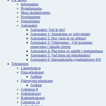
Information
Rymdungarna
Mera skolaktiviteter
Projektarbete
Stjärnhimlen
Astropaket
Astropaket: Vad är det?
Astropaket 1: Simulering av solsystemet
Astropaket 2: Hur varm är en stjärna?
Astropaket 3: Vintergatan - Vår kosmiska
omgivning i ständig rörelse
Astropaket 4: Placering av satellit i omloppsbana
Astropaket 5: Vad finns på stjärnhimlen?
Astropaket 6: Internationella rymdstationen ISS
Teleskopen
Låneteleskop
Finn-teleskopet
Artiklar
Fjärrstyrda teleskopet
Artiklar
Celestron 8
Solteleskopet
Radioteleskopet
Celestron 14