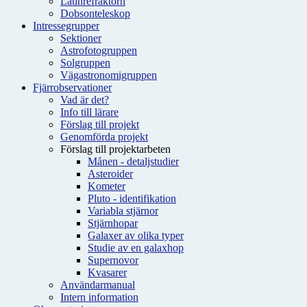
Latinrefraktorn
Dobsonteleskop
Intressegrupper
Sektioner
Astrofotogruppen
Solgruppen
Vägastronomigruppen
Fjärrobservationer
Vad är det?
Info till lärare
Förslag till projekt
Genomförda projekt
Förslag till projektarbeten
Månen - detaljstudier
Asteroider
Kometer
Pluto - identifikation
Variabla stjärnor
Stjärnhopar
Galaxer av olika typer
Studie av en galaxhop
Supernovor
Kvasarer
Användarmanual
Intern information