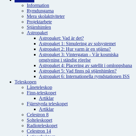
Information
Rymdungarna
Mera skolaktiviteter
Projektarbete
Stjärnhimlen
Astropaket
Astropaket: Vad är det?
Astropaket 1: Simulering av solsystemet
Astropaket 2: Hur varm är en stjärna?
Astropaket 3: Vintergatan - Vår kosmiska
omgivning i ständig rörelse
Astropaket 4: Placering av satellit i omloppsbana
Astropaket 5: Vad finns på stjärnhimlen?
Astropaket 6: Internationella rymdstationen ISS
Teleskopen
Låneteleskop
Finn-teleskopet
Artiklar
Fjärrstyrda teleskopet
Artiklar
Celestron 8
Solteleskopet
Radioteleskopet
Celestron 14