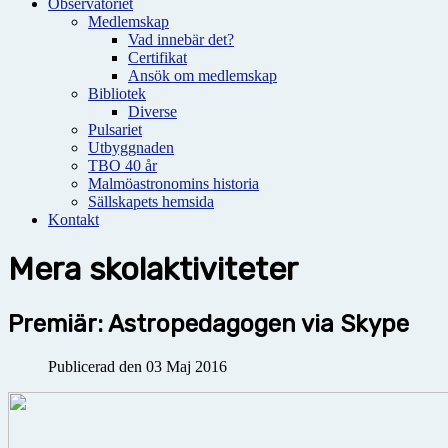
Observatoriet
Medlemskap
Vad innebär det?
Certifikat
Ansök om medlemskap
Bibliotek
Diverse
Pulsariet
Utbyggnaden
TBO 40 år
Malmöastronomins historia
Sällskapets hemsida
Kontakt
Mera skolaktiviteter
Premiär: Astropedagogen via Skype
Publicerad den 03 Maj 2016