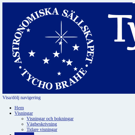
Visa/dölj navigering
Hem
Visningar
Visningar och bokningar
Vägbeskrivning
Tidare visningar
För skolor