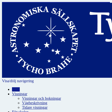
Visa/dölj navigering
Hem
Visningar
Visningar och bokningar
Vägbeskrivning
Tidare visningar
För skolor