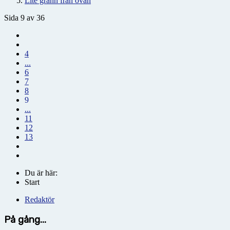
Lite grann från ovan
Sida 9 av 36
4
...
6
7
8
9
...
11
12
13
Du är här:
Start
Redaktör
På gång...