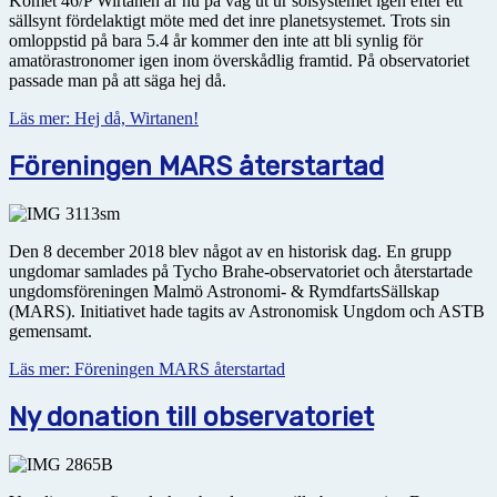
Komet 46/P Wirtanen är nu på väg ut ur solsystemet igen efter ett
sällsynt fördelaktigt möte med det inre planetsystemet. Trots sin
omloppstid på bara 5.4 år kommer den inte att bli synlig för
amatörastronomer igen inom överskådlig framtid. På observatoriet
passade man på att säga hej då.
Läs mer: Hej då, Wirtanen!
Föreningen MARS återstartad
Den 8 december 2018 blev något av en historisk dag. En grupp
ungdomar samlades på Tycho Brahe-observatoriet och återstartade
ungdomsföreningen Malmö Astronomi- & RymdfartsSällskap
(MARS). Initiativet hade tagits av Astronomisk Ungdom och ASTB
gemensamt.
Läs mer: Föreningen MARS återstartad
Ny donation till observatoriet