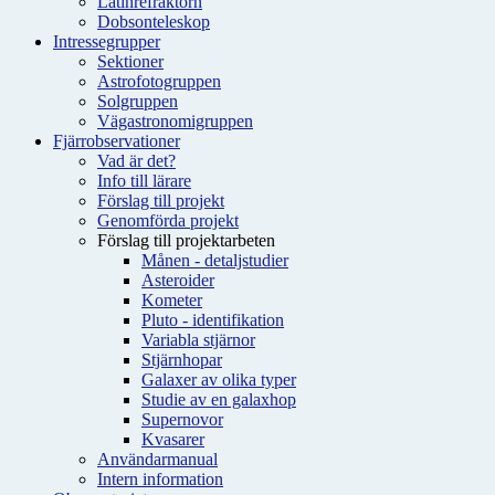
Latinrefraktorn
Dobsonteleskop
Intressegrupper
Sektioner
Astrofotogruppen
Solgruppen
Vägastronomigruppen
Fjärrobservationer
Vad är det?
Info till lärare
Förslag till projekt
Genomförda projekt
Förslag till projektarbeten
Månen - detaljstudier
Asteroider
Kometer
Pluto - identifikation
Variabla stjärnor
Stjärnhopar
Galaxer av olika typer
Studie av en galaxhop
Supernovor
Kvasarer
Användarmanual
Intern information