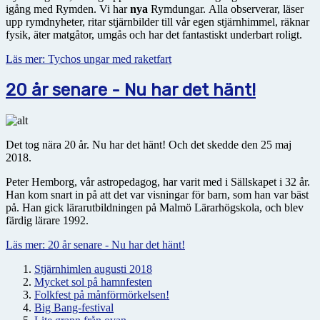
igång med Rymden. Vi har
nya
Rymdungar. Alla observerar, läser
upp rymdnyheter, ritar stjärnbilder till vår egen stjärnhimmel, räknar
fysik, äter matgåtor, umgås och har det fantastiskt underbart roligt.
Läs mer: Tychos ungar med raketfart
20 år senare - Nu har det hänt!
Det tog nära 20 år. Nu har det hänt! Och det skedde den 25 maj
2018.
Peter Hemborg, vår astropedagog, har varit med i Sällskapet i 32 år.
Han kom snart in på att det var visningar för barn, som han var bäst
på. Han gick lärarutbildningen på Malmö Lärarhögskola, och blev
färdig lärare 1992.
Läs mer: 20 år senare - Nu har det hänt!
Stjärnhimlen augusti 2018
Mycket sol på hamnfesten
Folkfest på månförmörkelsen!
Big Bang-festival