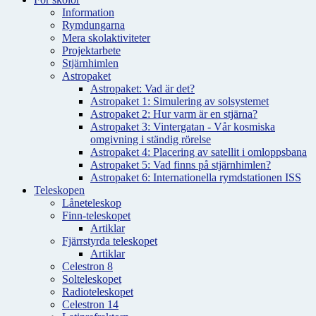
Information
Rymdungarna
Mera skolaktiviteter
Projektarbete
Stjärnhimlen
Astropaket
Astropaket: Vad är det?
Astropaket 1: Simulering av solsystemet
Astropaket 2: Hur varm är en stjärna?
Astropaket 3: Vintergatan - Vår kosmiska
omgivning i ständig rörelse
Astropaket 4: Placering av satellit i omloppsbana
Astropaket 5: Vad finns på stjärnhimlen?
Astropaket 6: Internationella rymdstationen ISS
Teleskopen
Låneteleskop
Finn-teleskopet
Artiklar
Fjärrstyrda teleskopet
Artiklar
Celestron 8
Solteleskopet
Radioteleskopet
Celestron 14