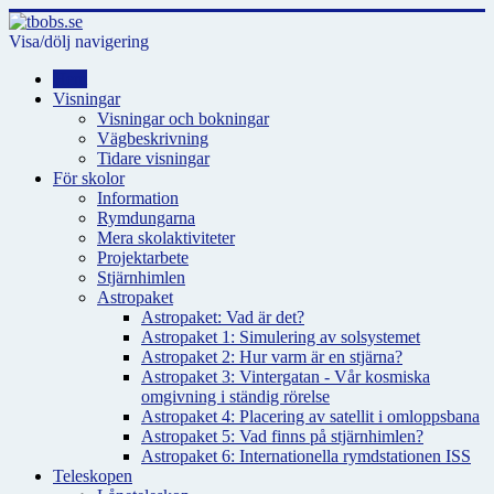
Visa/dölj navigering
Hem
Visningar
Visningar och bokningar
Vägbeskrivning
Tidare visningar
För skolor
Information
Rymdungarna
Mera skolaktiviteter
Projektarbete
Stjärnhimlen
Astropaket
Astropaket: Vad är det?
Astropaket 1: Simulering av solsystemet
Astropaket 2: Hur varm är en stjärna?
Astropaket 3: Vintergatan - Vår kosmiska
omgivning i ständig rörelse
Astropaket 4: Placering av satellit i omloppsbana
Astropaket 5: Vad finns på stjärnhimlen?
Astropaket 6: Internationella rymdstationen ISS
Teleskopen