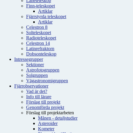
Låneteleskop
Finn-teleskopet
Artiklar
Fjärrstyrda teleskopet
Artiklar
Celestron 8
Solteleskopet
Radioteleskopet
Celestron 14
Latinrefraktorn
Dobsonteleskop
Intressegrupper
Sektioner
Astrofotogruppen
Solgruppen
Vägastronomigruppen
Fjärrobservationer
Vad är det?
Info till lärare
Förslag till projekt
Genomförda projekt
Förslag till projektarbeten
Månen - detaljstudier
Asteroider
Kometer