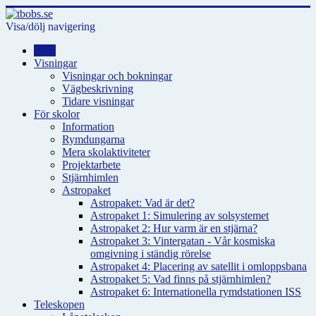
Visa/dölj navigering
Hem
Visningar
Visningar och bokningar
Vägbeskrivning
Tidare visningar
För skolor
Information
Rymdungarna
Mera skolaktiviteter
Projektarbete
Stjärnhimlen
Astropaket
Astropaket: Vad är det?
Astropaket 1: Simulering av solsystemet
Astropaket 2: Hur varm är en stjärna?
Astropaket 3: Vintergatan - Vår kosmiska
omgivning i ständig rörelse
Astropaket 4: Placering av satellit i omloppsbana
Astropaket 5: Vad finns på stjärnhimlen?
Astropaket 6: Internationella rymdstationen ISS
Teleskopen