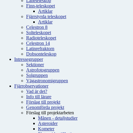
Låneteleskop
Finn-teleskopet
Artiklar
Fjärrstyrda teleskopet
Artiklar
Celestron 8
Solteleskopet
Radioteleskopet
Celestron 14
Latinrefraktorn
Dobsonteleskop
Intressegrupper
Sektioner
Astrofotogruppen
Solgruppen
Vägastronomigruppen
Fjärrobservationer
Vad är det?
Info till lärare
Förslag till projekt
Genomförda projekt
Förslag till projektarbeten
Månen - detaljstudier
Asteroider
Kometer