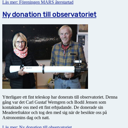
Läs mer: Föreningen MARS återstartad
Ny donation till observatoriet
Ytterligare ett fint teleskop har donerats till observatoriet. Denna
gång var det Carl Gustaf Werngren och Bodil Jensen som
kontaktade oss med ett fint erbjudande. De donerade sin
Meaderefraktor och tog den med sig när de besökte oss på
Astronomins dag och natt.
Läs mer: Ny donation till observatoriet