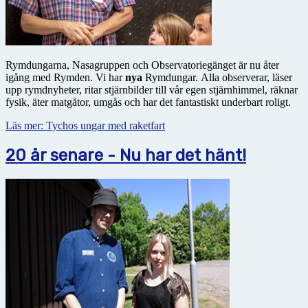
Rymdungarna, Nasagruppen och Observatoriegänget är nu åter
igång med Rymden. Vi har
nya
Rymdungar. Alla observerar, läser
upp rymdnyheter, ritar stjärnbilder till vår egen stjärnhimmel, räknar
fysik, äter matgåtor, umgås och har det fantastiskt underbart roligt.
Läs mer: Tychos ungar med raketfart
20 år senare - Nu har det hänt!