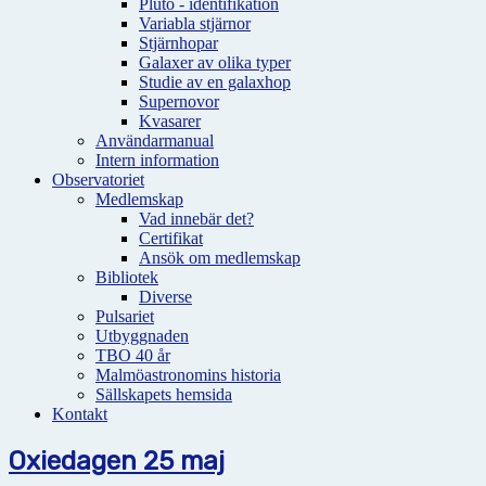
Pluto - identifikation
Variabla stjärnor
Stjärnhopar
Galaxer av olika typer
Studie av en galaxhop
Supernovor
Kvasarer
Användarmanual
Intern information
Observatoriet
Medlemskap
Vad innebär det?
Certifikat
Ansök om medlemskap
Bibliotek
Diverse
Pulsariet
Utbyggnaden
TBO 40 år
Malmöastronomins historia
Sällskapets hemsida
Kontakt
Oxiedagen 25 maj