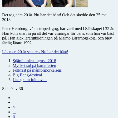
Det tog nära 20 år. Nu har det hänt! Och det skedde den 25 maj
2018.
Peter Hemborg, vår astropedagog, har varit med i Sällskapet i 32 år.
Han kom snart in på att det var visningar för barn, som han var bäst
på. Han gick lärarutbildningen på Malmö Lärarhögskola, och blev
färdig lärare 1992.
Läs mer: 20 år senare - Nu har det hänt!
Stjärnhimlen augusti 2018
Mycket sol på hamnfesten
Folkfest på månförmörkelsen!
Big Bang-festival
Lite grann från ovan
Sida 9 av 36
4
...
6